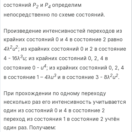
состояний
Р
и
Р
определим
2
4
непосредственно по схеме состояний.
Произведение интенсивностей переходов из
крайних состояний 0 и 4 в состояние 2 равно
2
2
4λ
u
; из крайних состояний 0 и 2 в состояние
3
4 - 16
λ
u;
из крайних состояний 0, 2, 4 в
4
состояние 0 -
u
; из крайних состояний 0, 2, 4
3
2
2
в состояние 1 –
4λu
и в состояние 3 - 8
λ
u
.
При прохождении по одному переходу
несколько раз его интенсивность учитывается
один из состояний 0 и 4 в состояние 2
переход из состояния 1 в состояние 2 учтён
один раз. Получаем: