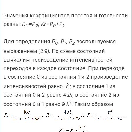
Значения коэффициентов простоя и готовности
равны:
К
=Р
; Кr=P
+P
.
П
2
0
1
Для определения
P
, P
, P
воспользуемся
0
1
2
выражением (2.9). По схеме состояний
вычислим произведение интенсивностей
переходов в каждое состояние. При переходе
в состояние 0 из состояния 1 и 2 произведение
2
интенсивностей равно
u
; в состояние 1 из
состояний 0 и 2 равно 4
uλ
; в состояние 2 из
2
состояний 0 и 1 равно 9
λ
. Таким образом