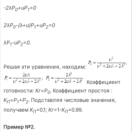
-2λP
+uP
=0
0
1
2λP
-(λ+u)P
+uP
=0
0
1
2
λP
-uP
=0.
1
2
Решая эти уравнения, находим:
Коэффициент
готовности:
Kr=P
. Коэффициент простоя :
0
K
=
P
+P
. Подставляя числовые значения,
П
1
2
получаем
К
=0.1;
Kr
=1-
К
=0.99.
П
П
Пример №2.