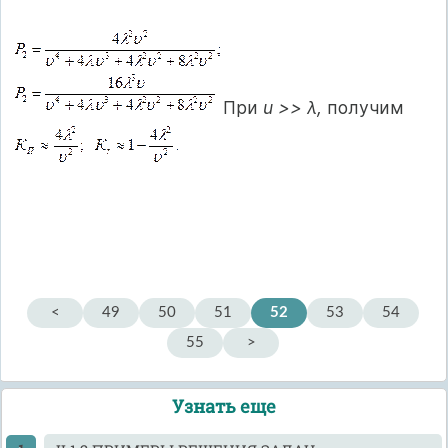
При
u >> λ,
получим
<
49
50
51
52
53
54
55
>
Узнать еще