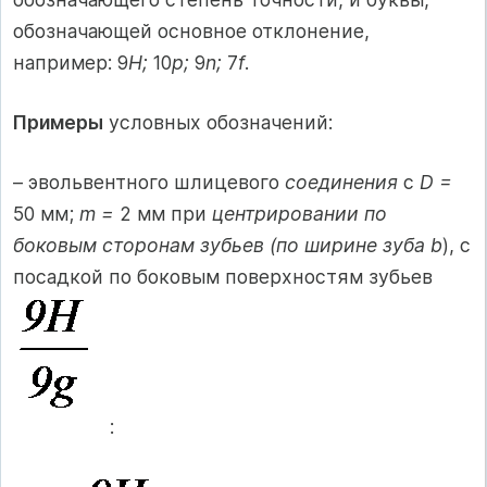
обозначающей основное отклонение,
например: 9
H;
10
p;
9
n;
7
f
.
Примеры
условных обозначений:
– эвольвентного шлицевого
соединения
с
D =
50 мм;
m =
2 мм при
центрировании по
боковым сторонам зубьев (по ширине зуба b
), с
посадкой по боковым поверхностям зубьев
: