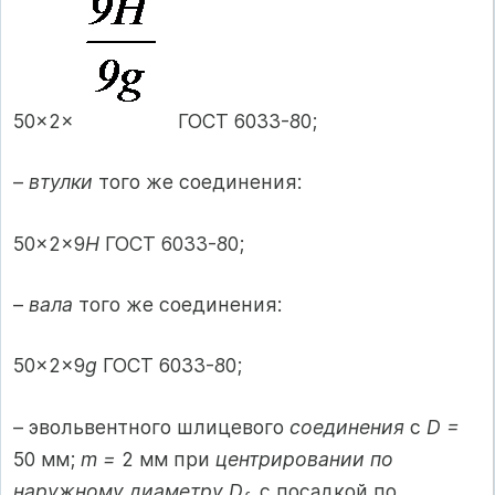
50×2×
ГОСТ 6033-80;
–
втулки
того же соединения:
50×2×9
H
ГОСТ 6033-80;
–
вала
того же соединения:
50×2×9
g
ГОСТ 6033-80;
– эвольвентного шлицевого
соединения
с
D =
50 мм;
m =
2 мм при
центрировании по
наружному диаметру D
, с посадкой по