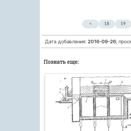
<
18
19
Дата добавления:
2016-09-26
; про
Познать еще: