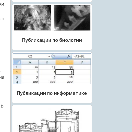
ки
ую
Публикации по биологии
.
не
Публикации по информатике
и
b