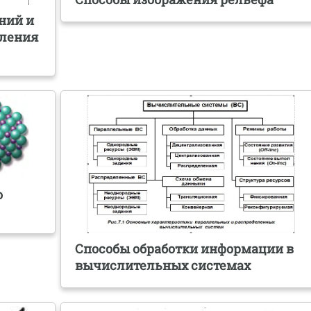
ний и
еления
о
Способы обработки информации в
вычислительных системах