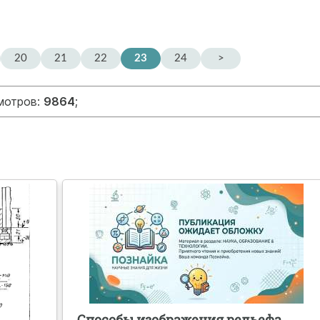
20
21
22
23
24
>
смотров:
9864
;
Способы изображения рельефа