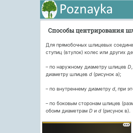
Способы центрирования ш
Для прямобочных шлицевых соедин
ступиц (втулок) колес или других д
– по наружному диаметру шлицев
D
диаметру шлицев
d
(рисунок а);
– по внутреннему диаметру
d
, при э
– по боковым сторонам шлицев (ра
обоим диаметрам
D
и
d
(рисунок в).