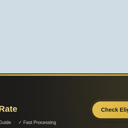
Поделитесь с друзьями:
Считаете данную информацию полезной, доба
сайт познайка в закладки и расскажите о 
ти нужную
друзьям в соц. сетях.