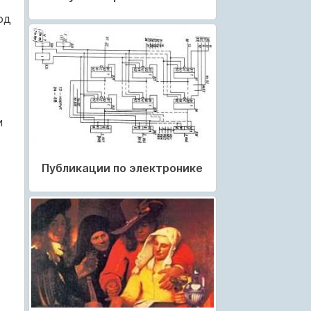
од
и
Публикации по электронике