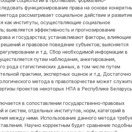
 общей социологии в противовес формально-
ледовать функционирование права на основе конкретн
 метода рассматривает социальное действие и развити
ся как институты, осуществляющие социальное
ль; выявляется эффективность и прогнозирование
рава и государства; устанавливают факторы, влияющие
 решений и правовое поведение субъектов; выясняется
регулировании и т.д. Сбор необходимой информации в
уществляется путем наблюдения, анкетирования,
го рода статистических данных, в том числе путем
ельной практики, экспертных оценок и т.д. Достаточно
ологического метода в правотворчестве может служит
ертизы проектов некоторых НПА в Республике Беларусь
лючается в сопоставлении государственно-правовых
 и систем, отдельных институтов, норм, категорий в
ичия между ними. Использование данного метода требу
ставления. Научно корректным будет сравнение подобн