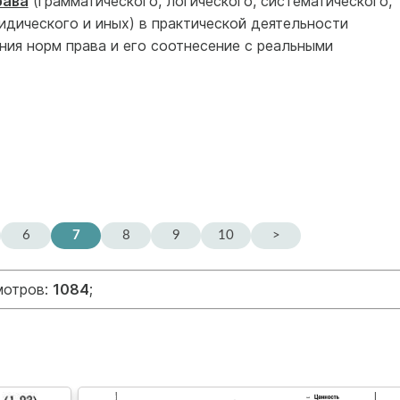
рава
(грамматического, логического, систематического,
дического и иных) в практической деятельности
ия норм права и его соотнесение с реальными
6
7
8
9
10
>
мотров:
1084
;