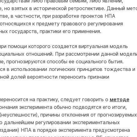
осударствам либо правовым семьям, либо явлений,
, но взятых в исторической ретроспективе. Данный мет
тве, в частности, при разработке проектов НПА
 относящихся к предмету правового регулирования
ых государств, практики его применения.
 при помощи которого создается виртуальная модель
оциальных отношений. При рассмотрении данной модел
е, прогнозируются способы ее социального бытия.
я в использовании логических принципов тождества и
ной долей вероятности переносить признаки
переносится на практику, следует говорить о
методе
ончания эксперимента обычно подводятся его итоги,
(неуспешности), причины отклонения от прогнозируемых
 о дальнейшем регулировании экспериментальных
издания) НПА в порядке эксперимента предусмотрена