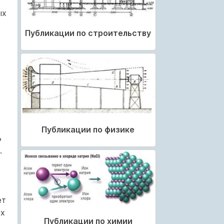
ых
е
Публикации по строительству
Публикации по физике
ь
.
ет
ых
Публикации по химии