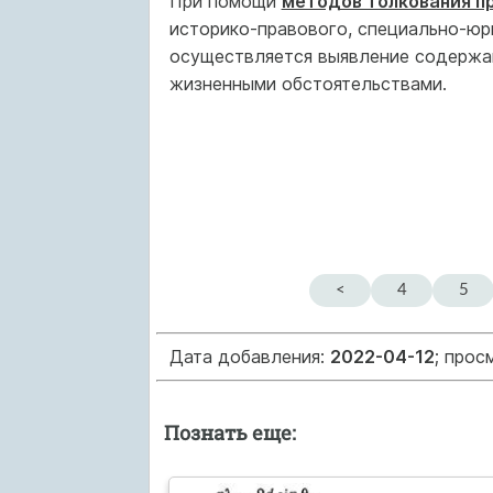
При помощи
методов толкования п
историко-правового, специально-юри
осуществляется выявление содержан
жизненными обстоятельствами.
<
4
5
Дата добавления:
2022-04-12
; прос
Познать еще: