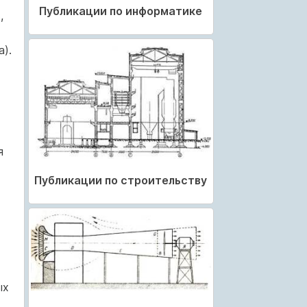
Публикации по информатике
,
).
я
Публикации по строительству
ых