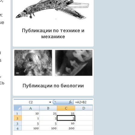
:
ые
Публикации по технике и
механике
ы
в
,
сь
Публикации по биологии