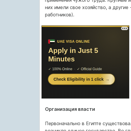
применения чужого труда. Крупные и
них имели свое хозяйство, а другие 
работников).
Организация власти
Первоначально в Египте существовал
возникло единое государство. Во гл