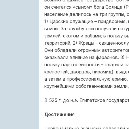
он считался «сыном» бога Солнца (
население делилось на три группы,
1) Царские служащие – придворные, 
воины. За службу они получали нату
землей, скотом и рабами; в пользу
территорий. 2) Жрецы - священнослу
Они обладали огромным авторитетом,
оказывали влияние на фараонов. 3) Н
пользу царя повинности – платили н
крепостей, дворцов, пирамид), выде
а затем в профессиональную армию.
крупнейшими собственниками земли, 
В 525 г. до н.э. Египетское государ
Достижения
Первоначально знаниями обладали ж