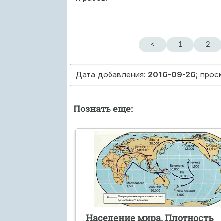
<
1
2
Дата добавления:
2016-09-26
; про
Познать еще:
Население мира. Плотность