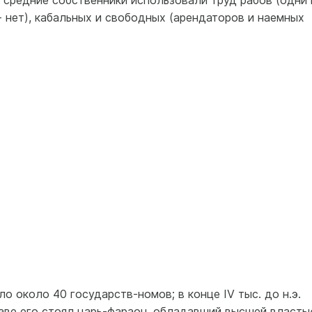
 средние собственники использовали труд рабов (одни 
- нет), кабальных и свободных (арендаторов и наемных
о около 40 государств-номов; в конце IV тыс. до н.э.
аве его стоял царь-фараон, обладавший высшей власть