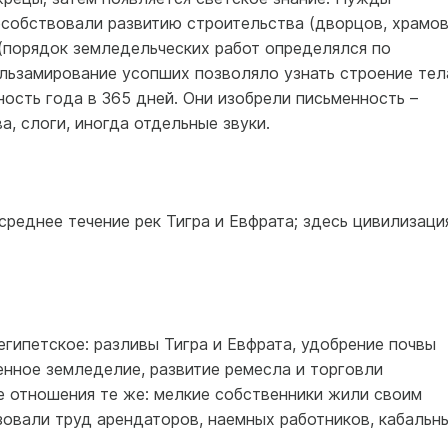
особствовали развитию строительства (дворцов, храмов
 (порядок земледельческих работ определялся по
льзамирование усопших позволяло узнать строение тела
ость года в 365 дней. Они изобрели письменность –
а, слоги, иногда отдельные звуки.
среднее течение рек Тигра и Евфрата; здесь цивилизаци
гипетское: разливы Тигра и Евфрата, удобрение почвы
енное земледелие, развитие ремесла и торговли
е отношения те же: мелкие собственники жили своим
зовали труд арендаторов, наемных работников, кабальн