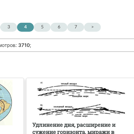
3
4
5
6
7
>
смотров:
3710
;
Удлинение дня, расширение и
сужение горизонта, миражи в