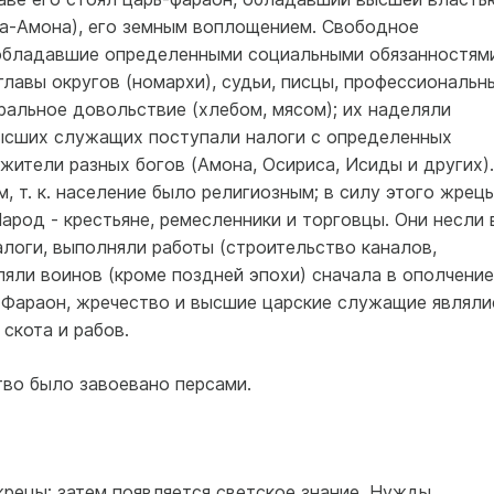
Ра-Амона), его земным воплощением. Свободное
 обладавшие определенными социальными обязанностями
главы округов (номархи), судьи, писцы, профессиональн
ральное довольствие (хлебом, мясом); их наделяли
 высших служащих поступали налоги с определенных
жители разных богов (Амона, Осириса, Исиды и других).
 т. к. население было религиозным; в силу этого жрец
арод - крестьяне, ремесленники и торговцы. Они несли 
алоги, выполняли работы (строительство каналов,
ляли воинов (кроме поздней эпохи) сначала в ополчение
 Фараон, жречество и высшие царские служащие являли
скота и рабов.
ство было завоевано персами.
рецы; затем появляется светское знание. Нужды