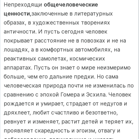
Непреходящи
общечеловеческие
ценности,
заключенные в литературных
образах, в художественных творениях
античнос­ти. И пусть сегодня человек
покрывает расстояние не в повоз­ках и не на
лошадях, а в комфортных автомобилях, на
реактив­ных самолетах, космических
аппаратах. Пусть он знает о мире неизмеримо
больше, чем его дальние предки. Но сама
челове­ческая природа почти не изменилась по
сравнению с эпохой Гомера и Эсхила. Человек
рождается и умирает, страдает от не­дугов и
дряхлеет, любит счастливо и безответно,
ревнует и из­меняет, растит детей и теряет их,
проявляет скаредность и эго­изм, отвагу и