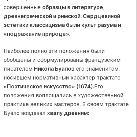
совершенные
образцы в литературе,
древнегреческой и римской. Сердцевиной
эстетики классицизма были культ разума и
«подражание природе».
Наиболее полно эти положения были
обобщены и сформу­лированы французским
писателем
Никола Буало
в его знамени­том,
носившем нормативный характер трактате
«Поэтическое искусство» (1674).
Его
положения воплощались в художествен­ной
практике великих мастеров. В своем трактате
Буало возда­вал
хвалу древним: