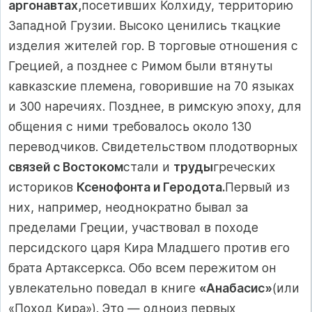
аргонавтах,
посетивших Колхиду, территорию
Западной Грузии. Высоко ценились ткацкие
изделия жителей гор. В торговые от­ношения с
Грецией, а позднее с Римом были втянуты
кавказ­ские племена, говорившие на 70 языках
и 300 наречиях. Позд­нее, в римскую эпоху, для
общения с ними требовалось около 130
переводчиков. Свидетельством плодотворных
связей с Востоком
стали и
труды
греческих
историков
Ксенофонта и Геродота.
Первый из
них, например, неоднократно бывал за
пределами Греции, участвовал в походе
персидского царя Кира Младшего против его
брата Артаксеркса. Обо всем пережитом он
увлекательно поведал в книге
«Анабасис»
(или
«Поход Кира»). Это — одноиз первых