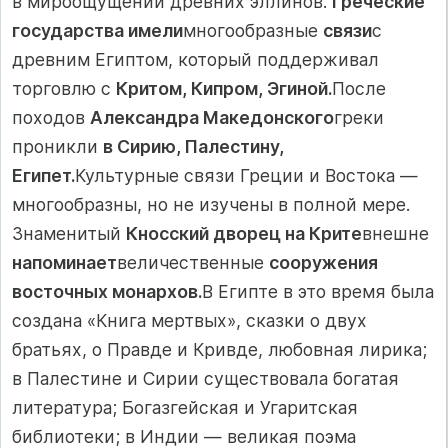
в миро­ощущении древних эллинов.
Греческие
государства имели
многообразные
связи
с
древним Египтом, который поддерживал
торговлю с
Критом, Кипром, Эгиной.
После
походов
Александра Македонского
греки
проник­ли
в Сирию, Палестину,
Египет.
Культурные связи Греции и Востока —
многообразны, но не изучены в полной мере.
Знаменитый
Кносский дворец на Крите
внешне
напоминает
величественные
сооружения
восточных мо­нархов.
В Египте в это время была
создана «Книга мертвых», сказки о двух
братьях, о Правде и Кривде, любовная лирика;
в Палестине и Сирии существовала богатая
литература; Богазгейская и Угаритская
библиотеки; в Индии — великая поэма