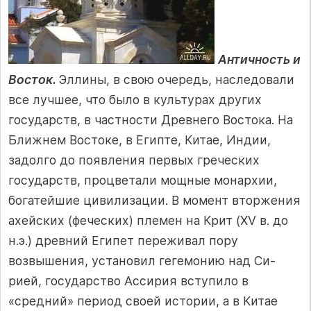
Античность и
Восток.
Эллины, в свою очередь, наследовали
все лучшее, что было в культурах других
государств, в частности Древнего Востока. На
Ближнем Востоке, в Египте, Китае, Индии,
задолго до по­явления первых греческих
государств, процветали мощные мо­нархии,
богатейшие цивилизации. В момент вторжения
ахей­ских (феческих) племен на Крит (XV в. до
н.э.) древний Египет переживал пору
возвышения, установил гегемонию над Си­
рией, государство Ассирия вступило в
«средний» период своей истории, а в Китае