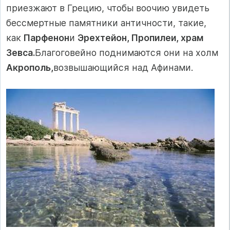
приез­жают в Грецию, чтобы воочию увидеть
бессмертные памятники античности, такие,
как
Парфенон
и
Эрехтейон, Пропилеи, храм
Зевса.
Благоговейно поднимаются они на холм
Акрополь,
воз­вышающийся над Афинами.