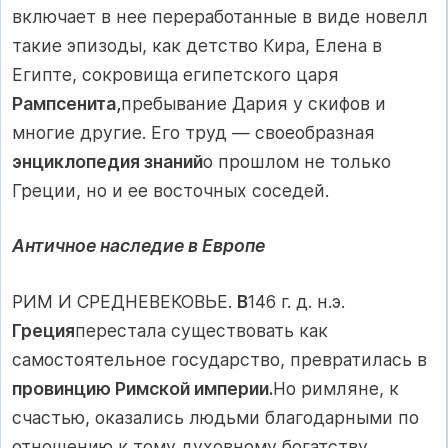
включает в нее переработанные в виде новелл
такие эпизоды, как детство Кира, Елена в
Египте, со­кровища египетского царя
Рампсенита,
пребывание Дария у скифов и
многие другие. Его труд — своеобразная
энциклопе­дия знаний
о прошлом не только
Греции, но и ее восточных соседей.
Античное наследие в Европе
РИМ И СРЕДНЕВЕКОВЬЕ.
В
146 г. д. н.э.
Греция
перестала су­ществовать как
самостоятельное государство, превратилась в
провинцию Римской империи.
Но римляне, к
счастью, оказались людьми благодарными по
отношению к тому духовному богат­ству,