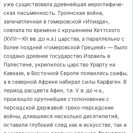
уже существовала древнейшая иероглифиче­
ская письменность. Троянская война,
запечатленная в гомеров­ской «Илиаде»,
совпала по времени с крушением Хеттского
(XVIII—XII вв. до н.э.) царства, а параллельно с
более поздней «гомеровской Грецией» — было
создано древнее государство Израиль в
Палестине, укрепилось царство Урарту на
Кавказе, в Восточной Европе появились скифы,
а в северной Африке на­бирал силы Карфаген. В
период расцвета Афин, т.е. V в. до н.э.,
произошло крупнейшее столкновение с
персидской дер­жавой: греко-персидские
войны, длившиеся несколько десяти­летий,
оставили глубокий след как в искусстве, так и