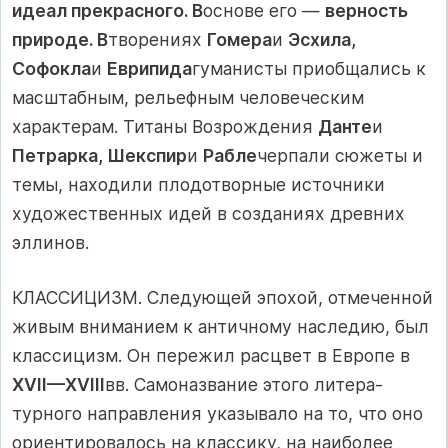
идеал прекрасного. В
основе его —
верность
природе. В
творениях
Гомера
и
Эсхила,
Софокла
и
Еврипида
гуманисты приобщались к
масштабным, рельефным че­ловеческим
характерам. Титаны Возрождения
Данте
и
Петрарка, Шекспир
и
Рабле
черпали сюжеты и
темы, находили плодотворные источники
художественных идей в созданиях древних
эллинов.
КЛАССИЦИЗМ. Следующей эпохой, отмеченной
живым вни­манием к античному наследию, был
классицизм. Он пережил расцвет в Европе в
XVII—XVIII
вв. Самоназвание этого литера­
турного направления указывало на то, что оно
ориентировалось на классику, на наиболее