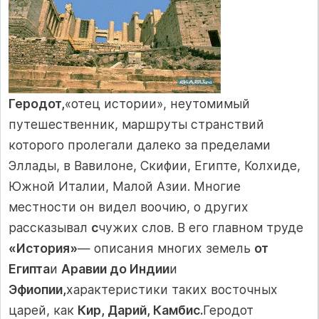
Геродот,
«отец истории», неутомимый
путешественник, мар­шруты странствий
которого пролегали далеко за пределами
Эллады, в Вавилоне, Скифии, Египте, Колхиде,
Южной Ита­лии, Малой Азии. Многие
местности он видел воочию, о дру­гих
рассказывал
с
чужих слов. В его главном труде
«Исто­рия»
— описания многих земель
от
Египта
и
Аравии до Индии
и
Эфиопии,
характеристики таких восточных
царей, как
Кир, Дарий, Камбис.
Геродот