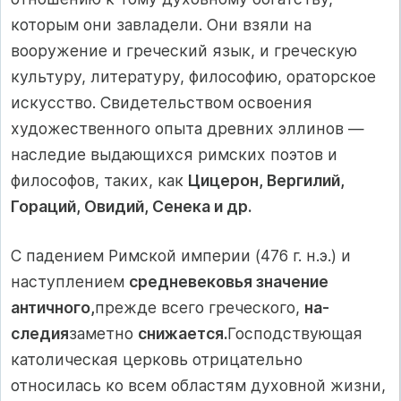
которым они завладели. Они взяли на
вооружение и гре­ческий язык, и греческую
культуру, литературу, философию, ораторское
искусство. Свидетельством освоения
художествен­ного опыта древних эллинов —
наследие выдающихся римских поэтов и
философов, таких, как
Цицерон, Вергилий,
Гораций, Овидий, Сенека и др.
С падением Римской империи (476 г. н.э.) и
наступлением
средневековья значение
античного,
прежде всего греческого,
на­
следия
заметно
снижается.
Господствующая
католическая цер­ковь отрицательно
относилась ко всем областям духовной жиз­ни,