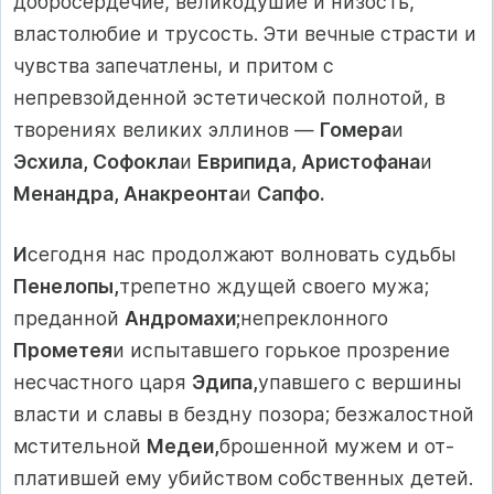
добросердечие, великодушие и низость,
властолюбие и трусость. Эти вечные страсти и
чувства запечат­лены, и притом с
непревзойденной эстетической полнотой, в
творениях великих эллинов —
Гомера
и
Эсхила, Софокла
и
Еврипида, Аристофана
и
Менандра, Анакреонта
и
Сапфо.
И
сегодня нас продолжают волновать судьбы
Пенелопы,
тре­петно ждущей своего мужа;
преданной
Андромахи;
непреклон­ного
Прометея
и испытавшего горькое прозрение
несчастного царя
Эдипа,
упавшего с вершины
власти и славы в бездну позо­ра; безжалостной
мстительной
Медеи,
брошенной мужем и от­
платившей ему убийством собственных детей.