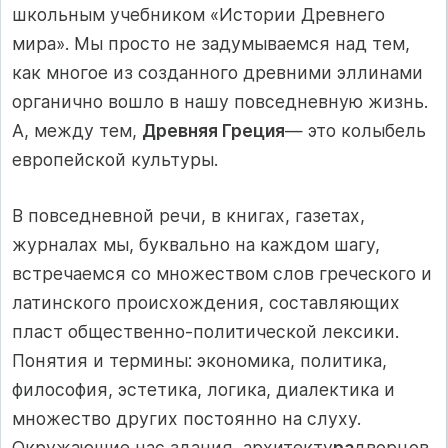
школьным учебником «Истории Древнего
мира». Мы про­сто не задумываемся над тем,
как многое из созданного древ­ними эллинами
органично вошло в нашу повседневную жизнь.
А, между тем,
Древняя Греция
— это колыбель
европейской куль­туры.
В повседневной речи, в книгах, газетах,
журналах мы, букваль­но на каждом шагу,
встречаемся со множеством слов греческого и
латинского происхождения, составляющих
пласт обществен­но-политической лексики.
Понятия и термины: экономика, по­литика,
философия, эстетика, логика, диалектика и
множество других постоянно на слуху.
Окружающие нас здания, архитекту
ра
дворцов,