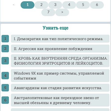
<
1
2
3
4
5
6
7
>
Узнать еще
I. Демократия как тип политического режима.
II. Агрессия как проявление побуждения
II. КРОВЬ КАК ВНУТРЕННЯЯ СРЕДА ОРГАНИЗМА.
ФИЗИОЛОГИЯ ЭРИТРОЦИТОВ И ЛЕЙКОЦИТОВ.
Windows 9X как пример системы, управляемой
событиями
Авангардизм как стадия развития искусства.
Австралопитековые как переходное звено от
высшей обезьяны к древнему человеку.