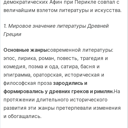
демократических Афин при Перикле совпал с
величайшим взлетом литературы и искусства.
1. Мировое значение литературы Древней
Греции
Основные жанры
современной литературы:
эпос, лирика, ро­ман, повесть, трагедия и
комедия, поэма и ода, сатира, басня и
эпиграмма, ораторская, историческая и
философская проза
за­родились и
формировались у древних греков и римлян.
На
протя­жении длительного исторического
развития эти жанры претер­певали изменения
и обогащались.