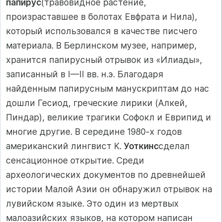
папирус
(травовидное расте­ние,
произраставшее в болотах Евфрата и Нила),
который ис­пользовался в качестве писчего
материала. В Берлинском му­зее, например,
хранится папирусный отрывок из «Илиады»,
записанный в I—II вв. н.э. Благодаря
найденным папирусным манускриптам до нас
дошли Гесиод, греческие лирики (Алкей,
Пиндар), великие трагики Софокл и Еврипид и
многие другие. В середине 1980-х годов
американский лингвист К.
Уоткинс
сделал
сенсационное открытие. Среди
археологических доку­ментов по древнейшей
истории Малой Азии он обнаружил от­рывок на
лувийском языке. Это один из мертвых
малоазийских языков, на котором написан