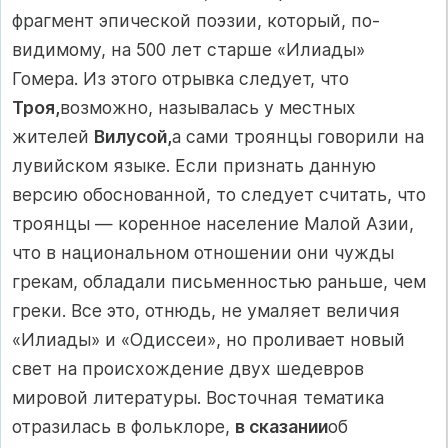
фрагмент эпической поэзии, кото­рый, по-
видимому, на 500 лет старше «Илиады»
Гомера. Из этого отрывка следует, что
Троя,
возможно, называлась у мест­ных
жителей
Вилусой,
а сами троянцы говорили на
лувийском языке. Если признать данную
версию обоснованной, то следует считать, что
троянцы — коренное население Малой Азии,
что в национальном отношении они чужды
грекам, обладали пись­менностью раньше, чем
греки. Все это, отнюдь, не умаляет ве­личия
«Илиады» и «Одиссеи», но проливает новый
свет на про­исхождение двух шедевров
мировой литературы. Восточная тематика
отразилась в фольклоре,
в сказании
об