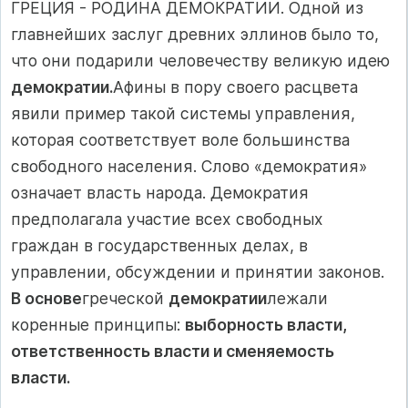
ГРЕЦИЯ - РОДИНА ДЕМОКРАТИИ. Одной из
главнейших за­слуг древних эллинов было то,
что они подарили человечеству великую идею
демократии.
Афины в пору своего расцвета
явили пример такой системы управления,
которая соответствует воле большинства
свободного населения. Слово «демократия»
озна­чает власть народа. Демократия
предполагала участие всех сво­бодных
граждан в государственных делах, в
управлении, обсуж­дении и принятии законов.
В основе
греческой
демократии
лежали
коренные принципы:
выборность власти,
ответствен­ность власти и сменяемость
власти.