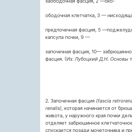
заободочная фасция, 2 —око-
ободочная клетчатка, 3 — нисходящ
предпочечная фасция, 5 —поджелудо
капсула почки, 9 —
започечная фасция, 10— забрюшинно
фасция. (Из:
Лубоцкий Д.Н. Основы
т
2. Започечная фасция
(fascia retroren
renalis),
которая начинается от брюш
живота, у наружного края почки дел
отделяет забрюшинное клетчаточное
спускается позади мочеточника и п