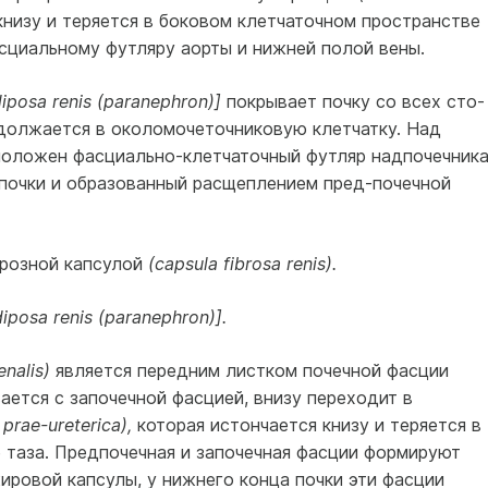
 книзу и теряется в боковом клетчаточном пространстве
асциальному футляру аорты и ниж­ней полой вены.
diposa renis (paranephron)]
покрывает почку со всех сто­
должа­ется в околомочеточниковую клетчатку. Над
положен фасциально-клетчаточный футляр надпочеч­ника
почки и образованный расщеплением пред-почечной
брозной капсулой
(capsula fibrosa renis).
iposa renis (paranephron)].
enalis)
яв­ляется передним листком почечной фасции
вается с започечной фасцией, внизу переходит в
 prae-ureterica),
которая истончается книзу и те­ряется в
 таза. Предпочечная и започечная фасции формируют
ировой капсулы, у нижнего конца почки эти фасции