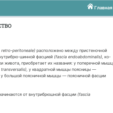
Главная
СТВО
 retro-peritoneale)
расположено между пристеночной
внутрибрю-шинной фасцией
(fascia endoabdominalis),
ко­
и живо­та, приобретает их названия: у поперечной мыш
 transversalis),
у квадратной мышцы поясницы —
,
у большой поясничной мышцы — поясничной фасции
начинаются от внутрибрюшной фасции
(fascia