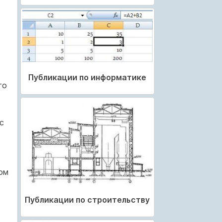
Публикации по информатике
го
с
ом
Публикации по строительству