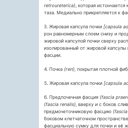
retroureterica)
, которая истончается
таза. Медиально прикрепля­ется к ф
3. Жировая капсула почки
[capsula a
рон равномерным слоем снизу и про
жировой капсулой почки сверху рас
изолированный от жировой капсулы 
фасции.
4. Почка
(геп),
покрытая плотной фи
5. Жировая капсула почки
[capsula ad
6. Предпочечная фасция
(fascia praer
(fascia renalis),
вверху и с боков сли
предмочеточниковую фасцию
(fascia
боковом клетчаточном простран­стве
фасциальную сумку для почки и её ж