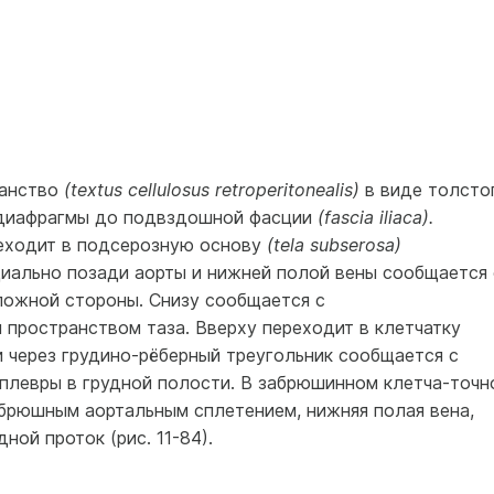
ранство
(textus cellulosus retroperitonealis)
в виде тол­сто
т диафрагмы до подвздошной фасции
(fascia iliаса).
реходит в подсерозную основу
(tela subserosa)
иально позади аорты и нижней полой вены сооб­щается 
ложной стороны. Снизу сообщается с
про­странством таза. Вверху переходит в клетчатку
 через грудино-рёберный треугольник сообщается с
плевры в грудной полости. В забрюшинном клетча-точн
брюшным аортальным сплетением, нижняя полая вена,
ной проток (рис. 11-84).