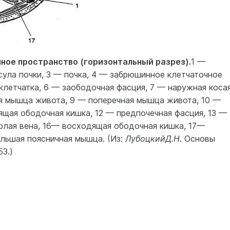
чное пространство (горизонтальный разрез).
1 —
сула почки, 3 — почка, 4 — забрюшинное клетчаточное
клетчатка, 6 — заободочная фасция, 7 — наружная коса
я мышца живота, 9 — поперечная мышца живота, 10 —
щая ободочная кишка, 12 — предпочечная фасция, 13 —
полая вена, 16— восходящая ободочная кишка, 17—
льшая поясничная мышца. (Из:
ЛубоцкийД.Н.
Основы
3.)