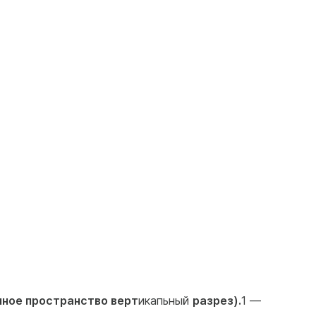
чное пространство верт
икапьный
разрез).
1 —