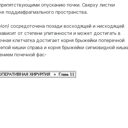
препятствующими опусканию почки. Сверху листки
ке поддиафраг­мального пространства.
olon)
сосре­доточена позади восходящей и нисходящей
ави­сит от степени упитанности и может дости­гать в
очная клетчатка достигает корня брыжейки поперечной
епой кишки справа и корня бры­жейки сигмовидной кишк
ением почечной фас-