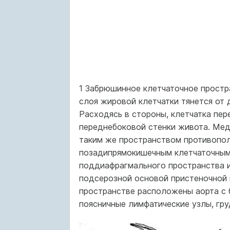
1 Забрюшинное клетчаточное прост
слоя жировой клетчатки тянется о
Расходясь в стороны, клетчатка пе­
переднебоковой стенки живота. Мед
таким же пространством проти­вопо
позадипрямокишечным клетчаточным 
поддиафрагмального пространства и
подсерозной основой пристеночной 
пространстве расположены аорта с 
поясничные лимфатические узлы, груд