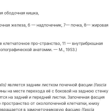
ая ободочная кишка,
чная железа, 6 — надпочечник, 7— почка, 8— жировая
е клетчаточное про-странство, 11 — внутрибрюшная
опографической анатомии. — М., 1953.)
alis)
явля­ется задним листком почечной фасции
(fascia
ины на месте перехода её с боковой на заднюю стен­ку
ится на задний и передний листки. Започечная фасция
 пространство от околопочечной клетчатки, книзу
ре­вращается в замочеточниковую фасцию
(fascia