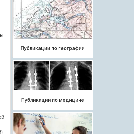
ры
Публикации по географии
Публикации по медицине
ой
й)