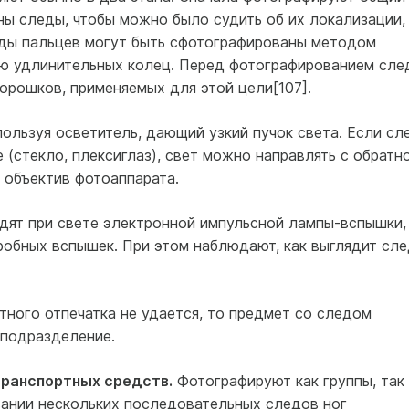
ны следы, чтобы можно было судить об их локализации,
еды пальцев могут быть сфотографированы методом
ю удлинительных колец. Перед фотографированием сле
орошков, применяемых для этой цели[107].
ользуя осветитель, дающий узкий пучок света. Если сл
(стекло, плексиглаз), свет можно направлять с обратн
в объектив фотоаппарата.
одят при свете электронной импульсной лампы-вспышки,
робных вспышек. При этом наблюдают, как выглядит сле
ного отпечатка не удается, то предмет со следом
 подразделение.
транспортных средств.
Фотографируют как группы, так 
ании нескольких последовательных следов ног