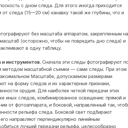
лоскость с дном следа. Для этого иногда приходится
 от следа (15—20 см) канавку такой же глубины, что и
отографируют без масштаба аппаратом, закрепленным н
 масштаб (осторожно, чтобы не повредить дно следа) и
аклеивают в одну таблицу.
 и инструментов.
Сначала эти следы фотографируют п
м методом масштабной съемки — сами следы. При этом
максимальном Масштабе, допускаемом размерами
ют на форму следов и их характерные признаки,
енности орудия. Для наиболее четкой передачи этих
мке иных следов, комбинированное освещение: прямой и
нии от фотоаппарата, и боковой, направленный так, что
енности рельефа следа. Боковой свет подбирают
 его направляют перпендикулярно линейным
добиться лучшей передачи рельефа, целесообразно