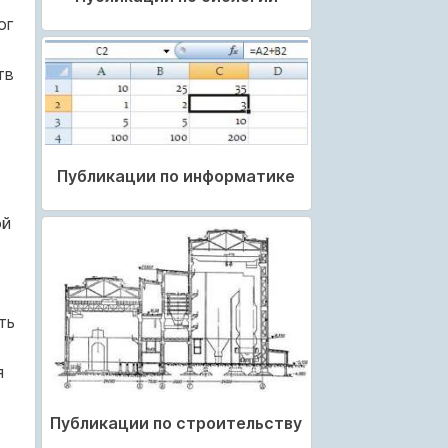
ог
тв
Публикации по информатике
ой
ть
я
Публикации по строительству