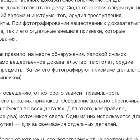
е доказательств по делу. Сюда относятся следы рук, н
ий взлома и инструментов, орудия преступления,
кты. При фотографировании вещественных доказательс
а, так и его отдельные внешние признаки, которые
ования.
к правило, на месте обнаружения. Узловой снимок
само вещественное доказательство (пистолет, орудие
 предметы. Затем его фотографируют приемами детальн
инейкой).
я освещению, от которого зависит правильность
 его внешних признаков. Освещение должно обеспечива
объекта во всех деталях. Для этого, как правило,
ре два) источников света. Один из них используется дл
ругие) — для высвечивания отдельных деталей.
олее отчетливым, его фотографируют на светлом фоне