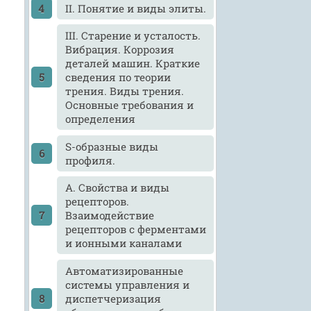
II. Понятие и виды элиты.
III. Старение и усталость.
Вибрация. Коррозия
деталей машин. Краткие
сведения по теории
трения. Виды трения.
Основные требования и
определения
S-образные виды
профиля.
А. Свойства и виды
рецепторов.
Взаимодействие
рецепторов с ферментами
и ионными каналами
Автоматизированные
системы управления и
диспетчеризация