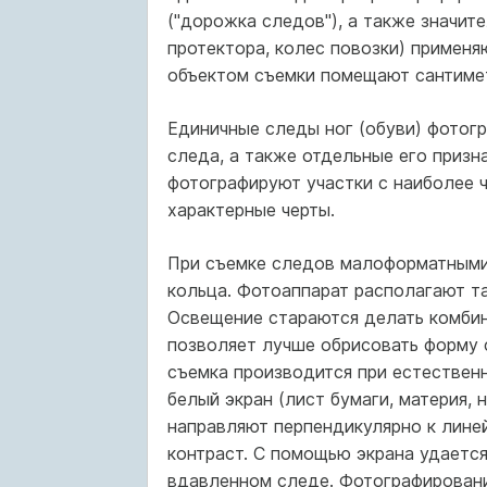
("дорожка следов"), а также значит
протектора, колес повозки) применя
объектом съемки помещают сантимет
Единичные следы ног (обуви) фотогр
следа, а также отдельные его призн
фотографируют участки с наиболее 
характерные черты.
При съемке следов малоформатными
кольца. Фотоаппарат располагают та
Освещение стараются делать комбин
позволяет лучше обрисовать форму с
съемка производится при естествен
белый экран (лист бумаги, материя, 
направляют перпендикулярно к лине
контраст. С помощью экрана удается
вдавленном следе. Фотографирован