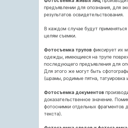
Фотосъемка живых лиц
производит
предъявлении для опознания, для эк
результатов освидетельствования.
В каждом случае будут применяться
целям съемки.
Фотосъемка трупов
фиксирует их м
одежды, имеющиеся на трупе повреж
последующего предъявления для опо
Для этого же могут быть сфотограф
(шрамы, родимые пятна, татуировка и 
Фотосъемка документов
производи
доказательственное значение. Поми
фотоснимки отдельных фрагментов до
текста).
Фотосъемка следов и фотосъемка