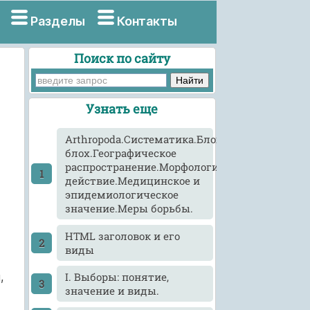
Разделы
Контакты
Поиск по сайту
Узнать еще
Arthropoda.Систематика.Блохи.Виды
блох.Географическое
распространение.Морфология,развитие,патог
действие.Медицинское и
эпидемиологическое
значение.Меры борьбы.
HTML заголовок и его
виды
,
I. Выборы: понятие,
значение и виды.