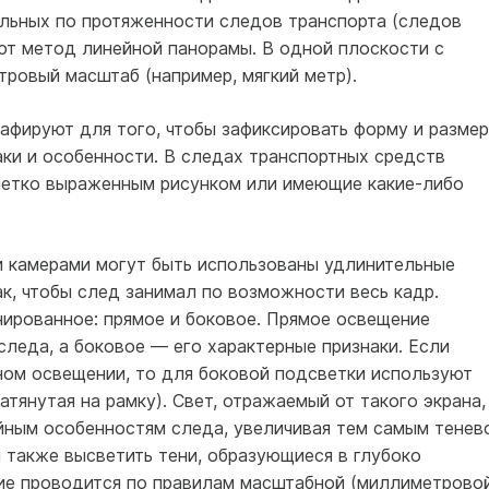
ельных по протяженности следов транспорта (следов
ют метод линейной панорамы. В одной плоскости с
ровый масштаб (например, мягкий метр).
афируют для того, чтобы зафиксировать форму и разме
аки и особенности. В следах транспортных средств
четко выраженным рисунком или имеющие какие-либо
 камерами могут быть использованы удлинительные
к, чтобы след занимал по возможности весь кадр.
ированное: прямое и боковое. Прямое освещение
леда, а боковое — его характерные признаки. Если
ном освещении, то для боковой подсветки используют
натянутая на рамку). Свет, отражаемый от такого экрана,
йным особенностям следа, увеличивая тем самым тенев
 также высветить тени, образующиеся в глубоко
ие проводится по правилам масштабной (миллиметрово