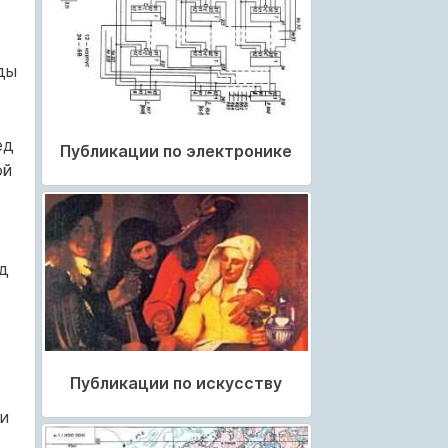
ды
ед
Публикации по электронике
ой
д
Публикации по искусству
и