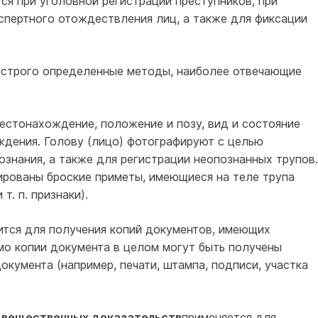
ся при уголовной регистрации преступников, при
спертного отождествления лиц, а также для фиксации
 строго определенные методы, наиболее отвечающие
естонахождение, положение и позу, вид и состояние
дения. Голову (лицо) фотографируют с целью
знания, а также для регистрации неопознанных трупов.
ированы броские приметы, имеющиеся на теле трупа
т. п. признаки).
тся для получения копий документов, имеющих
мо копии документа в целом могут быть получены
кумента (например, печати, штампа, подписи, участка
 вещественных доказательств
применяется для