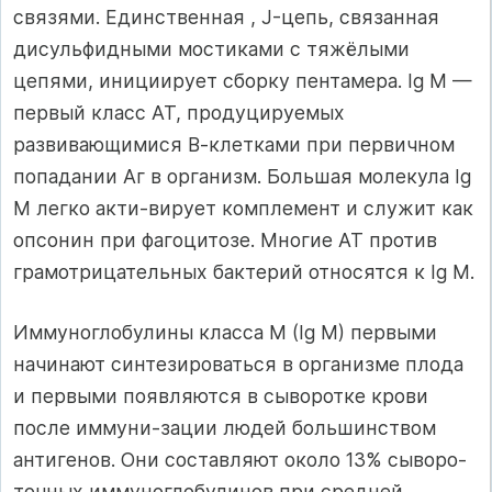
связями. Единственная , J-цепь, связанная
дисульфидными мостиками с тяжёлыми
цепями, инициирует сборку пентамера. Ig М —
первый класс АТ, продуцируемых
развивающимися В-клетками при первичном
попадании Аг в организм. Большая молекула Ig
М легко акти-вирует комплемент и служит как
опсонин при фагоцитозе. Многие АТ против
грамотрицательных бактерий относятся к Ig М.
Иммуноглобулины класса М (Ig М) первыми
начинают синтезироваться в организме плода
и первыми появляются в сыворотке крови
после иммуни-зации людей большинством
антигенов. Они составляют около 13% сыворо-
точных иммуноглобулинов при средней