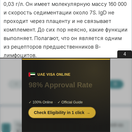
0,03 г/л. Он имеет молекулярную массу 160 000
и скорость седиментации около 7S. IgD не
проходит через плаценту и не связывает
комплемент. До сих пор неясно, какие функции
выполняет. Полагают, что он является одним
из рецепторов предшественников В-
3
лимфоцитов.
<
3
4
5
6
7
8
9
>
Узнать еще
Cравнительная характеристика усилителей на
БТ