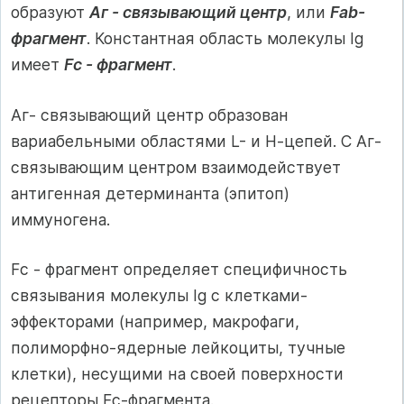
образуют
Аг - связывающий центр
, или
Fab-
фрагмент
. Константная область молекулы Ig
имеет
Fс - фрагмент
.
Аг- связывающий центр образован
вариабельными областями L- и Н-цепей. С Аг-
связывающим центром взаимодействует
антигенная детерминанта (эпитоп)
иммуногена.
Fс - фрагмент определяет специфичность
связывания молекулы Ig с клетками-
эффекторами (например, макрофаги,
полиморфно-ядерные лейкоциты, тучные
клетки), несущими на своей поверхности
рецепторы Fс-фрагмента.