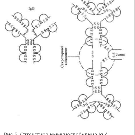
Рис.5. Структура иммуноглобулина Ig А