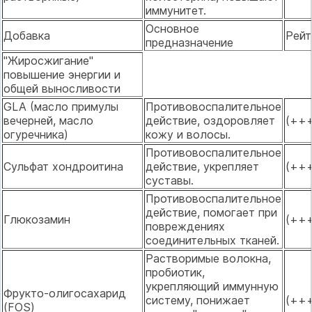
иммунитет.
Основное
Добавка
Рейт
предназначение
"Жиросжигание"
повышение энергии и
общей выносливости
GLA (масло примулы
Противовоспалительное
вечерней, масло
действие, оздоровляет
(++
огуречника)
кожу и волосы.
Противовоспалительное
Сульфат хондроитина
действие, укрепляет
(++
суставы.
Противовоспалительное
действие, помогает при
Глюкозамин
(++
повреждениях
соединительных тканей.
Растворимые волокна,
пробиотик,
укрепляющий иммунную
Фрукто-олигосахарид
систему, понижает
(++
(FOS)