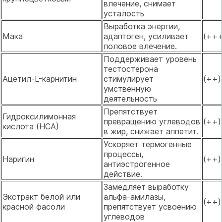
влечение, снимает
усталость
Выработка энергии,
Мака
адаптоген, усиливает
(++
половое влечение.
Поддерживает уровень
тестостерона
Ацетил-L-карнитин
стимулирует
(++)
умственную
деятельность
Препятствует
Гидроксилимонная
превращению углеводов
(++)
кислота (НСА)
в жир, снижает аппетит.
Ускоряет термогенные
процессы,
Наригин
(++)
антиэстрогенное
действие.
Замедляет выработку
Экстракт белой или
альфа-амилазы,
(++)
красной фасоли
препятствует усвоению
углеводов