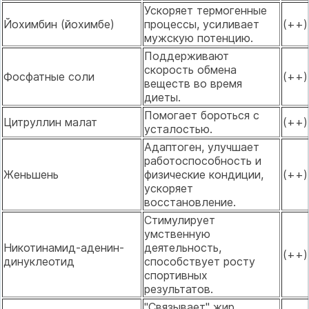
Ускоряет термогенные
Йохимбин (йохимбе)
процессы, усиливает
(++)
мужскую потенцию.
Поддерживают
скорость обмена
Фосфатные соли
(++)
веществ во время
диеты.
Помогает бороться с
Цитруллин малат
(++)
усталостью.
Адаптоген, улучшает
работоспособность и
Женьшень
физические кондиции,
(++)
ускоряет
восстановление.
Стимулирует
умственную
Никотинамид-аденин-
деятельность,
(++)
динуклеотид
способствует росту
спортивных
результатов.
"Связывает" жир,