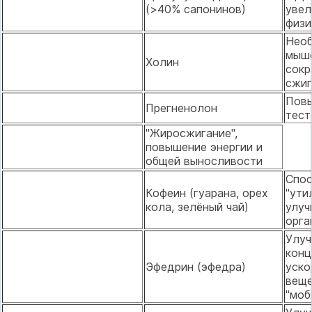
(>40% сапонинов)
увел
физи
Нео
мыш
Холин
сокр
сжиг
Повы
Прегненолон
тест
"Жиросжигание",
повышение энергии и
общей выносливости
Спос
Кофеин (гуарана, орех
"ути
кола, зелёный чай)
улуч
орга
Улу
конц
Эфедрин (эфедра)
уско
веще
"моб