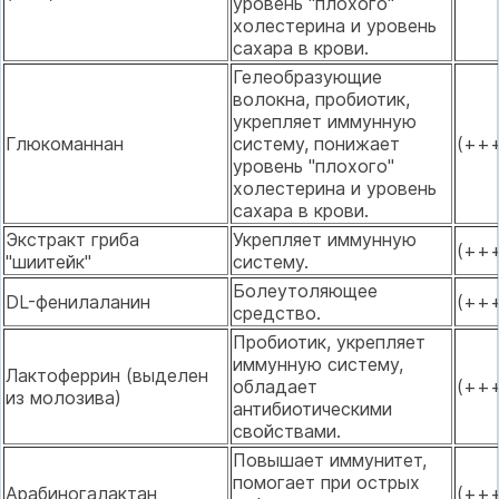
уровень "плохого"
холестерина и уровень
сахара в крови.
Гелеобразующие
волокна, пробиотик,
укрепляет иммунную
Глюкоманнан
систему, понижает
(++
уровень "плохого"
холестерина и уровень
сахара в крови.
Экстракт гриба
Укрепляет иммунную
(++
"шиитейк"
систему.
Болеутоляющее
DL-фенилаланин
(++
средство.
Пробиотик, укрепляет
иммунную систему,
Лактоферрин (выделен
обладает
(++
из молозива)
антибиотическими
свойствами.
Повышает иммунитет,
помогает при острых
Арабиногалактан
(++