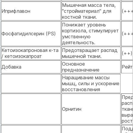
Мышечная масса тела,
Иприфлавон
"стройматериал" для
(++
костной ткани.
Понижает уровень
кортизола, стимулирует
Фосфатидилсерин (PS)
(++
умственную
деятельность.
Кетоизокапроновая к-та
Предотвращает распад
(++)
/ кетоизокапроат
мышечной ткани.
Основное
Добавка
Рейт
предназначение
Наращивание массы
мышц, силы и ускорение
восстановления
Пре
расп
Орнитин
ткан
выра
рост
Под