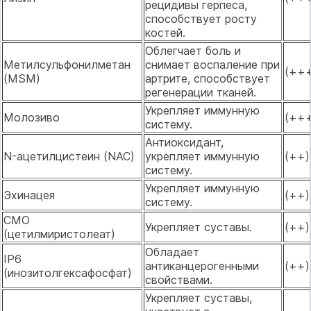
рецидивы герпеса,
способствует росту
костей.
Облегчает боль и
Метилсульфонилметан
снимает воспаление при
(++
(MSM)
артрите, способствует
регенерации тканей.
Укрепляет иммунную
Молозиво
(++
систему.
Антиоксидант,
N-ацетилцистеин (NAC)
укрепляет иммунную
(++)
систему.
Укрепляет иммунную
Эхинацея
(++)
систему.
СМО
Укрепляет суставы.
(++)
(цетилмиристолеат)
Обладает
IP6
антиканцерогенными
(++)
(инозитолгексафосфат)
свойствами.
Укрепляет суставы,