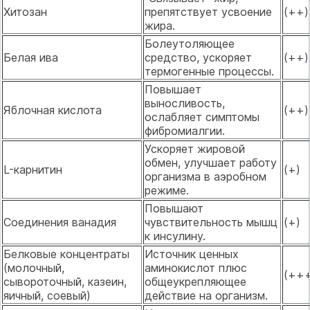
Хитозан
препятствует усвоение
(++)
жира.
Болеутоляющее
Белая ива
средство, ускоряет
(++)
термогенные процессы.
Повышает
выносливость,
Яблочная кислота
(++)
ослабляет симптомы
фибромиалгии.
Ускоряет жировой
обмен, улучшает работу
L-карнитин
(+)
организма в аэробном
режиме.
Повышают
Соединения ванадия
чувствительность мышц
(+)
к инсулину.
Белковые концентраты
Источник ценных
(молочный,
аминокислот плюс
(++
сывороточный, казеин,
общеукрепляющее
яичный, соевый)
действие на организм.