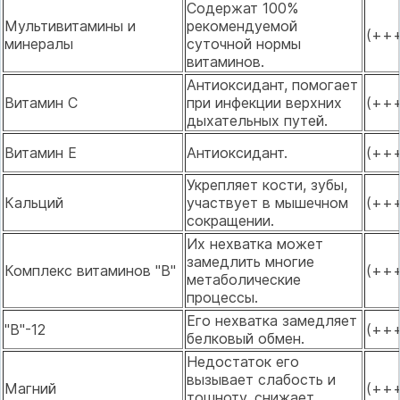
Содержат 100%
Мультивитамины и
рекомендуемой
(++
минералы
суточной нормы
витаминов.
Антиоксидант, помогает
Витамин С
при инфекции верхних
(++
дыхательных путей.
Витамин Е
Антиоксидант.
(++
Укрепляет кости, зубы,
Кальций
участвует в мышечном
(++
сокращении.
Их нехватка может
замедлить многие
Комплекс витаминов "В"
(++
метаболические
процессы.
Его нехватка замедляет
"В"-12
(++
белковый обмен.
Недостаток его
вызывает слабость и
Магний
(++
тошноту, снижает