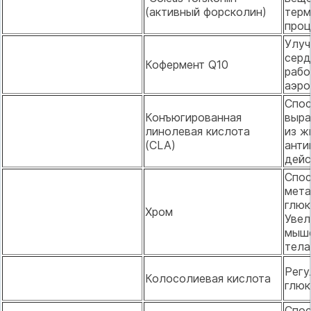
(активный форсколин)
терм
проц
Улуч
серд
Кофермент Q10
рабо
аэро
Спос
Конъюгированная
выра
линолевая кислота
из ж
(CLA)
анти
дейс
Спос
мета
глюк
Хром
Увел
мыш
тела
Регу
Колосолиевая кислота
глюк
Спос