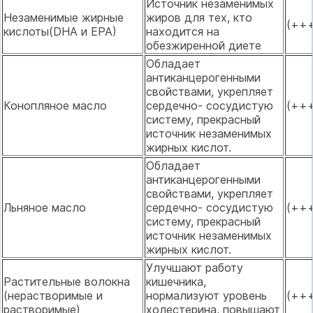
Источник незаменимых
Незаменимые жирные
жиров для тех, кто
(++
кислоты(DHA и ЕРА)
находится на
обезжиренной диете
Обладает
антиканцерогенными
свойствами, укрепляет
Конопляное масло
сердечно- сосудистую
(++
систему, прекрасный
источник незаменимых
жирных кислот.
Обладает
антиканцерогенными
свойствами, укрепляет
Льняное масло
сердечно- сосудистую
(++
систему, прекрасный
источник незаменимых
жирных кислот.
Улучшают работу
Растительные волокна
кишечника,
(нерастворимые и
нормализуют уровень
(++
растворимые)
холестерина, повышают