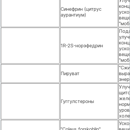
Улу
конц
Синефрин (цитрус
уско
аурантиум)
веще
"моб
Пода
улуч
конц
1R-2S-норэфедрин
уско
веще
"моб
"Сжи
Пируват
выра
энер
Улу
щит
желе
Гуггулстероны
норм
уров
холе
Уско
"Coleus forskohlin"
веще