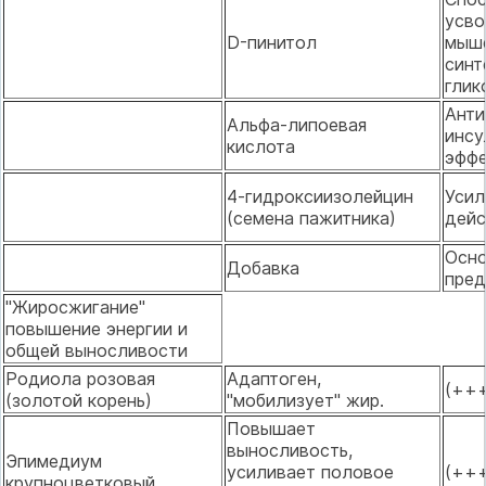
усво
D-пинитол
мыше
синт
глик
Анти
Альфа-липоевая
инсу
кислота
эффе
4-гидроксиизолейцин
Усил
(семена пажитника)
дейс
Осн
Добавка
пред
"Жиросжигание"
повышение энергии и
общей выносливости
Родиола розовая
Адаптоген,
(++
(золотой корень)
"мобилизует" жир.
Повышает
выносливость,
Эпимедиум
усиливает половое
(++
крупноцветковый