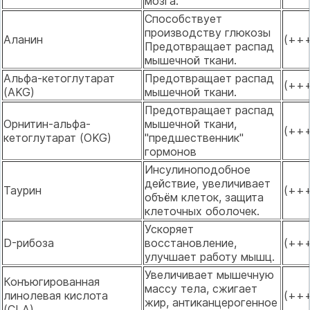
мозга.
Способствует
производству глюкозы
Аланин
(++
Предотвращает распад
мышечной ткани.
Альфа-кетоглутарат
Предотвращает распад
(++
(AKG)
мышечной ткани.
Предотвращает распад
Орнитин-альфа-
мышечной ткани,
(++
кетоглутарат (OKG)
"предшественник"
гормонов
Инсулиноподобное
действие, увеличивает
Таурин
(++
объём клеток, защита
клеточных оболочек.
Ускоряет
D-рибоза
восстановление,
(++
улучшает работу мышц.
Увеличивает мышечную
Конъюгированная
массу тела, сжигает
линолевая кислота
(++
жир, антиканцерогенное
(CLA)