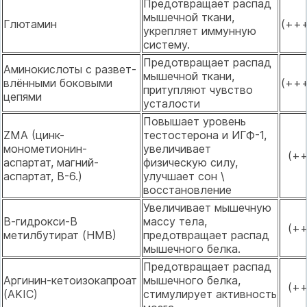
Предотвращает распад
мышечной ткани,
Глютамин
(++
укрепляет иммунную
систему.
Предотвращает распад
Аминокислоты с развет-
мышечной ткани,
влёнными боковыми
(++
притупляют чувство
цепями
усталости
Повышает уровень
ZMA (цинк-
тестостерона и ИГФ-1,
монометионин-
увеличивает
(+
аспартат, магний-
физическую силу,
аспартат, В-6.)
улучшает сон \
восстановление
Увеличивает мышечную
В-гидрокси-В
массу тела,
(+
метилбутират (НМВ)
предотвращает распад
мышечного белка.
Предотвращает распад
Аргинин-кетоизокапроат
мышечного белка,
(+
(AKIC)
стимулирует активность