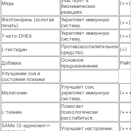
участвует в
Медь
(++)
биохимических
реакциях.
Желтокорень (золотая
Укрепляет иммунную
(++)
печать)
систему.
Укрепляет иммунную
7-кето-DHEA
(++)
систему.
Противовоспалительное
L-гистидин
(+)
средство.
Основное
Добавка
Рейт
предназначение
Улучшение сна и
состояния психики
Улучшает сон,
Мелатонин
укрепляет иммунную
(++
систему.
Помогает
L-теанин
психологически
(++
расслабиться.
SAMe (S-аденозил-I-
Улучшает настроение.
(++