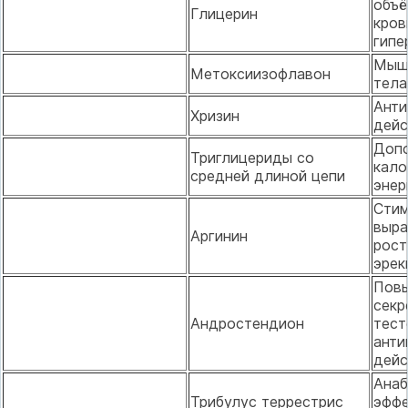
объё
Глицерин
кров
гипе
Мыш
Метоксиизофлавон
тела
Анти
Хризин
дейс
Доп
Триглицериды со
кало
средней длиной цепи
энер
Стим
выра
Аргинин
рост
эрек
Пов
секр
Андростендион
тест
анти
дейс
Анаб
Трибулус террестрис
эффе