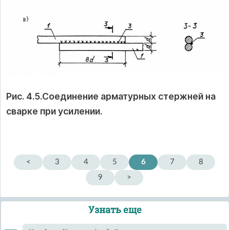
Рис. 4.5.Соединение арматурных стержней на
сварке при усилении.
<
3
4
5
6
7
8
9
>
Узнать еще