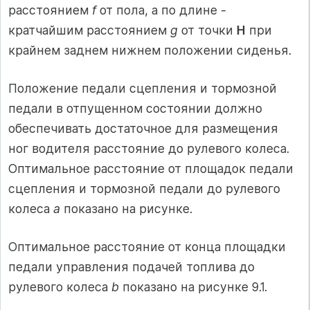
расстоянием
f
от пола, а по дли­не -
кратчайшим расстоянием
g
от точки
Н
при
крайнем заднем нижнем положении сиденья.
Положение педали сцепления и тормозной
педали в отпущенном состоянии должно
обеспечивать достаточное для размещения
ног водителя расстояние до рулевого колеса.
Оптимальное рас­стояние от площадок педали
сцепле­ния и тормозной педали до рулевого
колеса
а
показано на рисунке.
Оптималь­ное расстояние от конца площадки
пе­дали управления подачей топлива до
рулевого колеса
b
показано на рисунке 9.1.