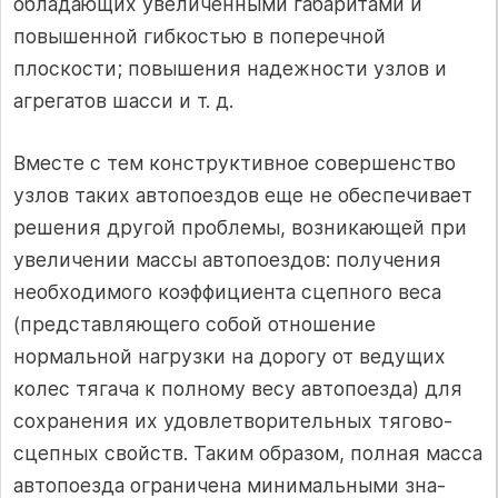
обладающих увеличенными габаритами и
повышенной гибкостью в по­перечной
плоскости; повышения на­дежности узлов и
агрегатов шасси и т. д.
Вместе с тем конструктивное совер­шенство
узлов таких автопоездов еще не обеспечивает
решения другой проб­лемы, возникающей при
увеличении массы автопоездов: получения
необхо­димого коэффициента сцепного веса
(представляющего собой отношение
нормальной нагрузки на дорогу от ве­дущих
колес тягача к полному весу ав­топоезда) для
сохранения их удовлет­ворительных тягово-
сцепных свойств. Таким образом, полная масса
авто­поезда ограничена минимальными зна­