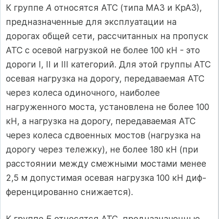
К группе
А
относятся АТС (типа МАЗ и КрАЗ),
предназначенные для эксплуатации на
дорогах общей сети, рассчитанных на пропуск
АТС с осевой нагрузкой не более 100 кН - это
дороги I, II и III категорий. Для этой группы АТС
осевая нагрузка на дорогу, передаваемая АТС
через коле­са одиночного, наиболее
нагруженного моста, установлена не более 100
кН, а нагрузка на дорогу, передаваемая АТС
через колеса сдвоенных мостов (нагрузка на
дорогу через тележку), не более 180 кН (при
расстоянии меж­ду смежными мостами менее
2,5 м до­пустимая осевая нагрузка 100 кН диф­
ференцированно снижается).
К группе
Б
относятся АТС, пред­назначенные