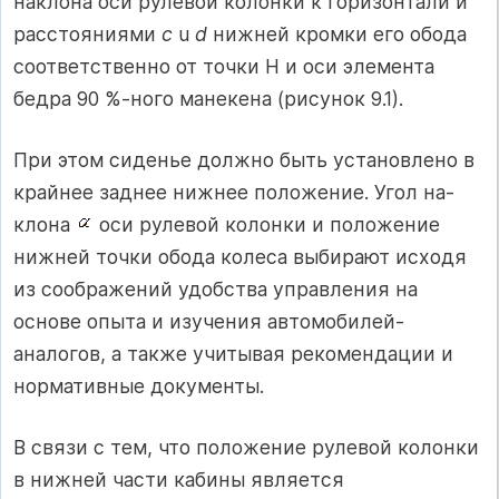
наклона оси рулевой колонки к горизонтали и
расстояниями
c
u
d
нижней кромки его обода
соответственно от точки Н и оси элемента
бедра 90 %-ного мане­кена (рисунок 9.1).
При этом сиденье должно быть установлено в
крайнее заднее нижнее положение. Угол на­
клона
оси рулевой колонки и положе­ние
нижней точки обода колеса выби­рают исходя
из соображений удобства управления на
основе опыта и изучения автомобилей-
аналогов, а также учиты­вая рекомендации и
нормативные доку­менты.
В связи с тем, что положение руле­вой колонки
в нижней части кабины является