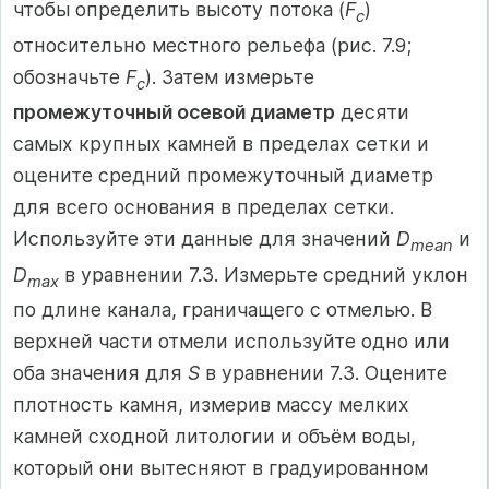
чтобы определить высоту потока (
F
)
c
относительно местного рельефа (рис. 7.9;
обозначьте
F
). Затем измерьте
c
промежуточный осевой диаметр
десяти
самых крупных камней в пределах сетки и
оцените средний промежуточный диаметр
для всего основания в пределах сетки.
Используйте эти данные для значений
D
и
mean
D
в уравнении 7.3. Измерьте средний уклон
max
по длине канала, граничащего с отмелью. В
верхней части отмели используйте одно или
оба значения для
S
в уравнении 7.3. Оцените
плотность камня, измерив массу мелких
камней сходной литологии и объём воды,
который они вытесняют в градуированном