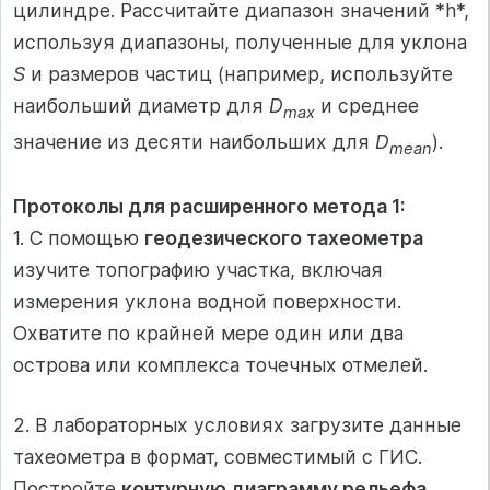
цилиндре. Рассчитайте диапазон значений *h*,
используя диапазоны, полученные для уклона
S
и размеров частиц (например, используйте
наибольший диаметр для
D
и среднее
max
значение из десяти наибольших для
D
).
mean
Протоколы для расширенного метода 1:
1. С помощью
геодезического тахеометра
изучите топографию участка, включая
измерения уклона водной поверхности.
Охватите по крайней мере один или два
острова или комплекса точечных отмелей.
2. В лабораторных условиях загрузите данные
тахеометра в формат, совместимый с ГИС.
Постройте
контурную диаграмму рельефа