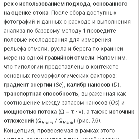
рек с использованием подхода, основанного
на оценке стока.
После сбора доступных
фотографий и данных о расходе и выполнения
анализа по базовому методу 1 проведите
полевые исследования для измерения
рельефа отмели, русла и берега по крайней
мере на одной
гравийной отмели
. Напомним,
что типологии представлены в контексте
основных геоморфологических факторов:
градиент энергии
(
Se
),
калибр наносов
(
D
),
транспортная способность
, выраженная как
соотношение между запасом наносов (
Qs
) и
мощностью потока
(Ω = τ · v), а также
источник
отложений
(
Q
/ Q
) (рис. 7.6).
Basin
Bank
Концепция, проверяемая в рамках этого