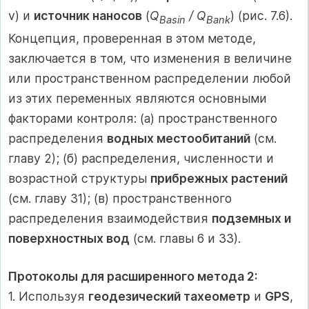
v) и
источник наносов
(
Q
/ Q
) (рис. 7.6).
Basin
Bank
Концепция, проверенная в этом методе,
заключается в том, что изменения в величине
или пространственном распределении любой
из этих переменных являются основными
факторами контроля: (а) пространственного
распределения
водных местообитаний
(см.
главу 2); (б) распределения, численности и
возрастной структуры
прибрежных растений
(см. главу 31); (в) пространственного
распределения взаимодействия
подземных и
поверхностных вод
(см. главы 6 и 33).
Протоколы для расширенного метода 2:
1. Используя
геодезический тахеометр
и
GPS
,