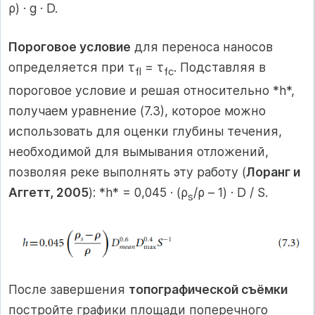
ρ) · g · D.
Пороговое условие
для переноса наносов
определяется при τ
= τ
. Подставляя в
fl
fc
пороговое условие и решая относительно *h*,
получаем уравнение (7.3), которое можно
использовать для оценки глубины течения,
необходимой для вымывания отложений,
позволяя реке выполнять эту работу (
Лоранг и
Аггетт, 2005
): *h* = 0,045 · (ρ
/ρ – 1) · D / S.
s
После завершения
топографической съёмки
постройте графики площади поперечного