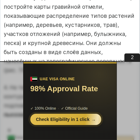
постройте карты гравийной отмели,
показывающие распределение типов растений
(например, деревьев, кустарников, трав),
участков отложений (например, булыжника,
песка) и крупной древесины. Они должны
быть созданы в виде слоёв данных,
1
нанесённых на топографическую поверхность
(рис. 7.10).
4. На тех же изображениях постройте
контурную диаграмму уровня воды в
подповерхностном слое и определите
пьезометрические градиенты
(рис. 7.10).