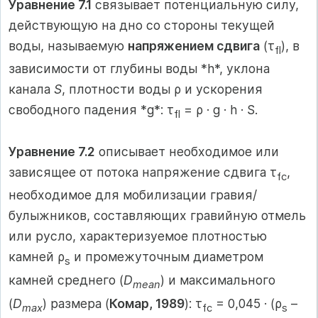
Уравнение 7.1
связывает потенциальную силу,
действующую на дно со стороны текущей
воды, называемую
напряжением сдвига
(τ
), в
fl
зависимости от глубины воды *h*, уклона
канала
S
, плотности воды ρ и ускорения
свободного падения *g*: τ
= ρ · g · h · S.
fl
Уравнение 7.2
описывает необходимое или
зависящее от потока напряжение сдвига τ
,
fc
необходимое для мобилизации гравия/
булыжников, составляющих гравийную отмель
или русло, характеризуемое плотностью
камней ρ
и промежуточным диаметром
s
камней среднего (
D
) и максимального
mean
(
D
) размера (
Комар, 1989
): τ
= 0,045 · (ρ
–
max
fc
s