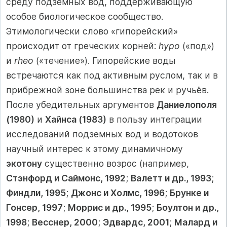
среду подземных вод, поддерживающую
особое биологическое сообщество.
Этимологически слово «гипорейский»
происходит от греческих корней:
hypo
(«под»)
и
rheo
(«течение»). Гипорейские воды
встречаются как под активным руслом, так и в
прибрежной зоне большинства рек и ручьёв.
После убедительных аргументов
Даниелополя
(1980)
и
Хайнса (1983)
в пользу интеграции
исследований подземных вод и водотоков
научный интерес к этому динамичному
экотону
существенно возрос (например,
Стэнфорд и Саймонс, 1992
;
Валетт и др., 1993
;
Финдли, 1995
;
Джонс и Холмс, 1996
;
Брунке и
Гонсер, 1997
;
Моррис и др., 1995
;
Боултон и др.,
1998
;
Весснер, 2000
;
Эдвардс, 2001
;
Малард и