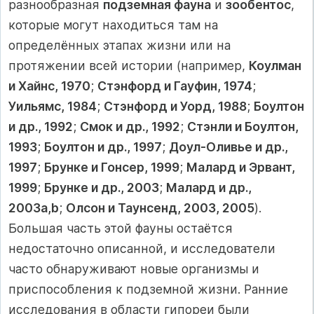
разнообразная
подземная фауна
и
зообентос
,
которые могут находиться там на
определённых этапах жизни или на
протяжении всей истории (например,
Коулман
и Хайнс, 1970
;
Стэнфорд и Гауфин, 1974
;
Уильямс, 1984
;
Стэнфорд и Уорд, 1988
;
Боултон
и др., 1992
;
Смок и др., 1992
;
Стэнли и Боултон,
1993
;
Боултон и др., 1997
;
Доул-Оливье и др.,
1997
;
Брунке и Гонсер, 1999
;
Малард и Эрвант,
1999
;
Брунке и др., 2003
;
Малард и др.,
2003a,b
;
Олсон и Таунсенд, 2003, 2005
).
Большая часть этой фауны остаётся
недостаточно описанной, и исследователи
часто обнаруживают новые организмы и
приспособления к подземной жизни. Ранние
исследования в области гипореи были