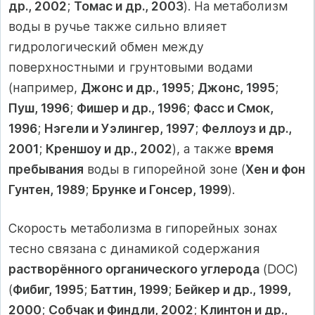
др., 2002
;
Томас и др., 2003
). На метаболизм
воды в ручье также сильно влияет
гидрологический обмен между
поверхностными и грунтовыми водами
(например,
Джонс и др., 1995
;
Джонс, 1995
;
Пуш, 1996
;
Фишер и др., 1996
;
Фасс и Смок,
1996
;
Нэгели и Уэлингер, 1997
;
Феллоуз и др.,
2001
;
Креншоу и др., 2002
), а также
время
пребывания
воды в гипорейной зоне (
Хен и фон
Гунтен, 1989
;
Брунке и Гонсер, 1999
).
Скорость метаболизма в гипорейных зонах
тесно связана с динамикой содержания
растворённого органического углерода
(DOC)
(
Фибиг, 1995
;
Баттин, 1999
;
Бейкер и др., 1999,
2000
;
Собчак и Финдли, 2002
;
Клинтон и др.,