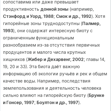
сопоставима или даже превышает
продуктивность
донной зоны
(например,
Стэнфорд и Уорд, 1988
;
Смок и др., 1992
). Хотя
гипорейные зоны труднодоступны (
Палмер,
1993
), они содержат интересную биоту с
ограниченным функциональным
разнообразием из-за отсутствия первичных
продуцентов и малого числа крупных
хищников (
Жибер и Дехарвенг, 2002
; главы 14,
19, 20 и 33). Эта биота даёт важную
информацию об экологии ручьёв и рек и общем
качестве воды. Например, последствия
землепользования и деятельность человека
сильно влияют на гипорейскую биоту (
Брунке
и Гонсер, 1997
;
Боултон и др., 1997
).