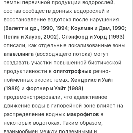
темпы первичной продукции водорослей,
состав сообществ донных водорослей и
восстановление водотока после нарушения
(
Валетт и др., 1990, 1994
;
Коулман и Дам, 1990
;
Пепин и Хауэр, 2002
).
Стэнфорд и Уорд (1993)
описали, как отдельные локализованные зоны
апвеллинга
(восходящего потока) могут
создавать участки повышенной биотической
продуктивности в
олиготрофных
речно-
пойменных экосистемах.
Хендрикс и Уайт
(1988)
и
Фортнер и Уайт (1988)
продемонстрировали, что адвективное
движение воды в гипорейной зоне влияет на
распределение водных
макрофитов
в
некоторых водотоках. Таким образом,
взаимообмен между подземными и