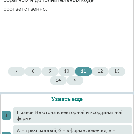
обратном и дополнительном коде
соответственно.
<
8
9
10
11
12
13
14
>
Узнать еще
II закон Ньютона в векторной и координатной
форме
А – трехгранный; б – в форме ложечки; в –