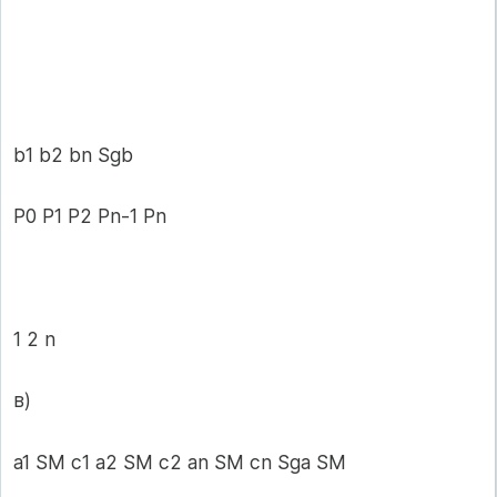
b1 b2 bn Sgb
P0 P1 P2 Pn-1 Pn
1 2 n
в)
a1 SM c1 a2 SM c2 an SM cn Sga SM