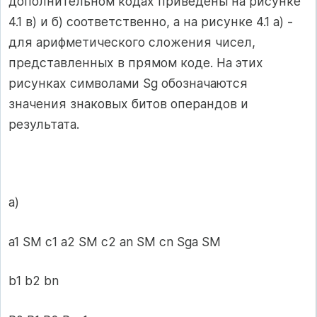
дополнительном кодах приведены на рисунке
4.1 в) и б) соответственно, а на рисунке 4.1 а) -
для арифметического сложения чисел,
представленных в прямом коде. На этих
рисунках символами Sg обозначаются
значения знаковых битов операндов и
результата.
а)
a1 SM c1 a2 SM c2 an SM cn Sga SM
b1 b2 bn