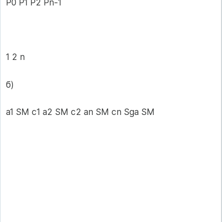
P0 P1 P2 Pn-1
1 2 n
б)
a1 SM c1 a2 SM c2 an SM cn Sga SM