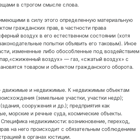
ещами в стро­гом смысле слова.
 имеющими в силу этого опреде­ленную материальную
ктом гра­жданских прав, в частности права
сферный воздух в его естественном состоянии (хотя
законодательные попытки объявить его таковым). Иное
асти, измененные либо обо­собленные под воздействием
 пар,«сжиженный воздух» — газ, «сжатый воздух» с
тановятся товаром и объектом гражданского оборота.
й – движимые и недвижимые. К недвижимым объектам
роисхождения (земельные участки, участки недр);
(здания, сооружения и др.); предприятия как
е, морские и речные суда, космические объекты.
 Специфика недвижимости: возникновение, переход,
прав на него происходит с обязательным соблюдением
страцией в органах юстиции.