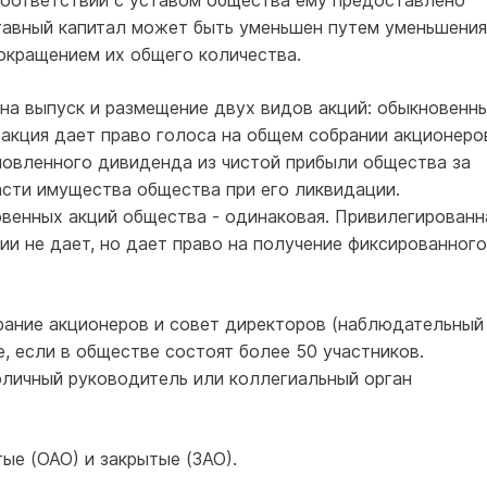
соответствии с уставом общества ему предоставлено
ставный капитал может быть уменьшен путем уменьшения
окращением их общего количества.
на выпуск и размещение двух видов акций: обыкновенн
акция дает право голоса на общем собрании акционеро
новленного дивиденда из чистой прибыли общества за
асти имущества общества при его ликвидации.
венных акций общества - одинаковая. Привилегированн
ии не дает, но дает право на получение фиксированного
рание акционеров и совет директоров (наблюдательный
е, если в обществе состоят более 50 участников.
личный руководитель или коллегиальный орган
ые (ОАО) и закрытые (ЗАО).