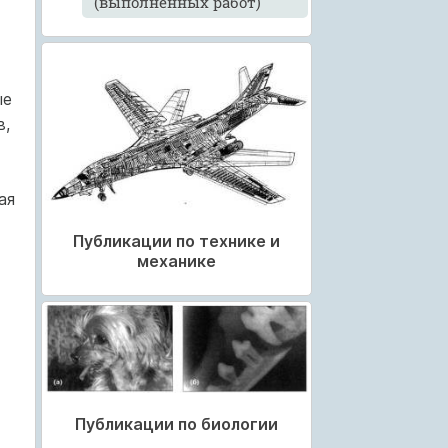
(выполненных работ)
ые
в,
ая
Публикации по технике и
механике
Публикации по биологии