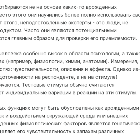
 отбираются не на основе каких-то врожденных
есто этого они научились более полно использовать св
т этого, неподготовленные эксперты - это люди, не
одуктом. Часто они являются потенциальными
ются главным образом для проверки его приемлемости.
человека особенно высок в области психологии, а такж
х (например, физиологии, химии, анатомии). Измерения,
стях: чувствительности, описания и аффекта. Однако из
едоточенности на респонденте, а не на стимуле)
ичаются. Тестовые стимулы обычно считаются
т индивидуальные вариации в реакции на эти стимулы.
ых функциях могут быть обусловлены как врожденными
ак и воздействием окружающей среды или внешних
денных физиологических факторов является генетическ
деляет его чувствительность к запахам различных