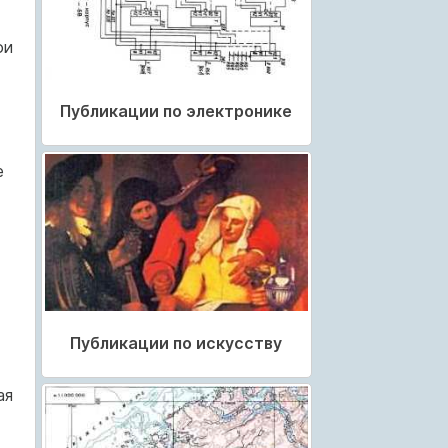
ои
Публикации по электронике
е
-
Публикации по искусству
ая