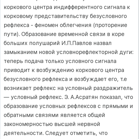
коркового цен­тра индифферентного сигнала к
корковому представительству безусловного
рефлекса - феномен облегчения (проторение
пути). Образование временной связи в коре
больших полушарий И.П.Павлов назвал
замыканием новой условнорефлекторной ду­ги:
теперь подача только условного сигнала
приводит к возбуж­дению коркового центра
безусловного рефлекса и возбуждает его, т.е
возникает рефлекс на условный раздражитель
— условный реф­лекс. Э. А.Асратян показал, что
образование условных рефлексов с прямыми и
обратными связями является общей
закономерностью высшей нервной
деятельности. Следует отметить, что