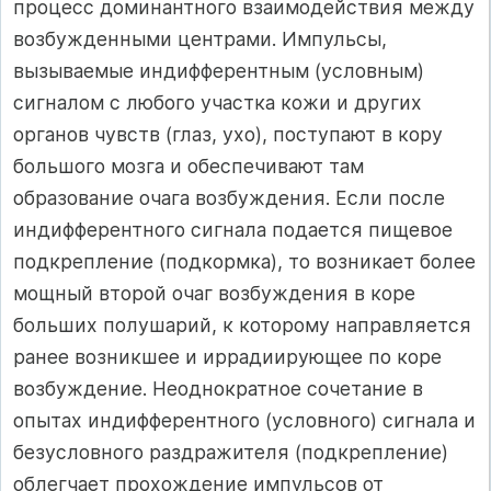
процесс доминантного взаимодействия между
возбужденными центрами. Импульсы,
вызываемые индифферентным (условным)
сигналом с любого участка кожи и других
органов чувств (глаз, ухо), посту­пают в кору
большого мозга и обеспечивают там
образование очага возбуждения. Если после
индифферентного сигнала подает­ся пищевое
подкрепление (подкормка), то возникает более
мощ­ный второй очаг возбуждения в коре
больших полушарий, к ко­торому направляется
ранее возникшее и иррадиирующее по коре
возбуждение. Неоднократное сочетание в
опытах индифферент­ного (условного) сигнала и
безусловного раздражителя (под­крепление)
облегчает прохождение импульсов от