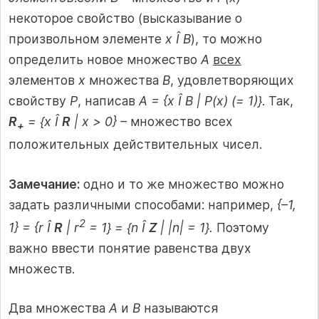
некоторое свойство (высказывание о
произвольном элементе
x Î B
), то можно
определить новое множество
А
всех
элементов
x
множества
В
, удовлетворяющих
свойству
P
, написав
А = {x Î B | P(x) (= 1)}
. Так,
R
= {x Î
R
| x > 0} –
множество всех
+
положительных действительных чисел.
Замечание:
одно и то же множество можно
задать различными способами: например,
{–1,
2
1} = {r Î
R
| r
= 1} = {n Î
Z
| |n| = 1}.
Поэтому
важно ввести понятие равенства двух
множеств.
Два множества
А
и
В
называются