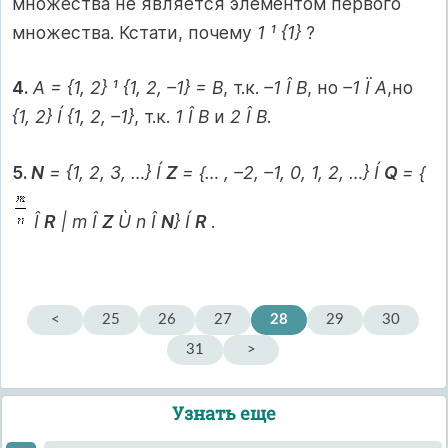
множества не является элементом первого
множества. Кстати, почему
1 ¹ {1}
?
4.
А = {1, 2} ¹ {1, 2, –1} = В
, т.к.
–1 Î В
, но
–1 Ï А
,но
{1, 2} Í {1, 2, –1}
, т.к.
1 Î В
и
2 Î В
.
5.
N
= {1, 2, 3, …} Í
Z
= {… , –2, –1, 0, 1, 2, …} Í
Q
= {
Î
R
| m Î
Z
Ù n Î
N
} Í
R
.
<
25
26
27
28
29
30
31
>
Узнать еще