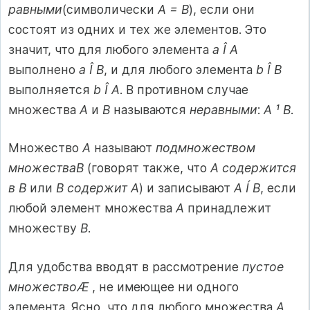
равными
(символически
А = В
), если они
состоят из одних и тех же элементов. Это
значит, что для любого элемента
а Î А
выполнено
а Î В
, и для любого элемента
b Î B
выполняется
b Î A
. В противном случае
множества
А
и
В
называются
неравными
:
А ¹ В
.
Множество
А
называют
подмножеством
множестваВ
(говорят также, что
А содержится
в В
или
В содержит А
) и записывают
А Í В
, если
любой элемент множества
А
принадлежит
множеству
В
.
Для удобства вводят в рассмотрение
пустое
множествоÆ
, не имеющее ни одного
элемента. Ясно, что для любого множества
А