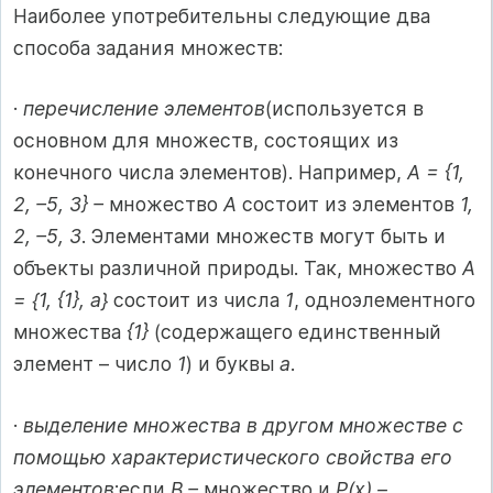
Наиболее употребительны следующие два
способа задания множеств:
·
перечисление элементов
(используется в
основном для множеств, состоящих из
конечного числа элементов). Например,
А = {1,
2, –5, 3} –
множество
А
состоит из элементов
1,
2, –5, 3
. Элементами множеств могут быть и
объекты различной природы. Так, множество
А
= {1, {1}, a}
состоит из числа
1
, одноэлементного
множества
{1}
(содержащего единственный
элемент – число
1
) и буквы
а
.
·
выделение множества в другом множестве с
помощью характеристического свойства его
элементов
:если
В –
множество и
P(x) –