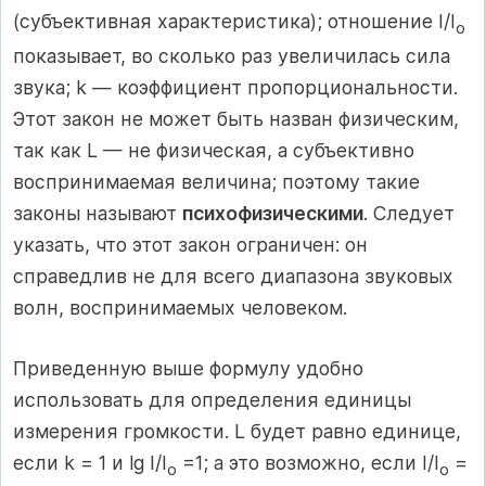
(субъективная характеристика); отношение I/I
o
показывает, во сколько раз увеличилась сила
звука; k — коэффициент пропорциональности.
Этот закон не может быть назван физическим,
так как L — не физическая, а субъективно
воспринимаемая величина; поэтому такие
законы называют
психофизическими
. Следует
указать, что этот закон ограничен: он
справедлив не для всего диапазона звуковых
волн, воспринимаемых человеком.
Приведенную выше формулу удобно
использовать для определения единицы
измерения громкости. L будет равно единице,
если k = 1 и lg I/I
=1; а это возможно, если I/I
=
o
o