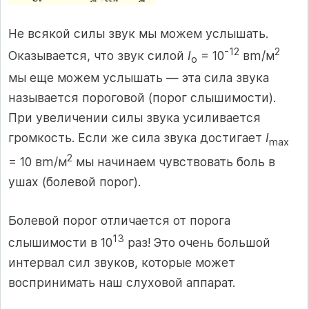
Не всякой силы звук мы можем услышать.
-12
2
Оказывается, что звук силой
I
= 10
вm/м
o
мы еще можем услышать — эта сила звука
называется пороговой (порог слышимости).
При увеличении силы звука усиливается
громкость. Если же сила звука достигает
I
mах
2
= 10 вm/м
мы начинаем чувствовать боль в
ушах (болевой порог).
Болевой порог отличается от порога
13
слышимости в 10
раз! Это очень большой
интервал сил звуков, которые может
воспринимать наш слуховой аппарат.