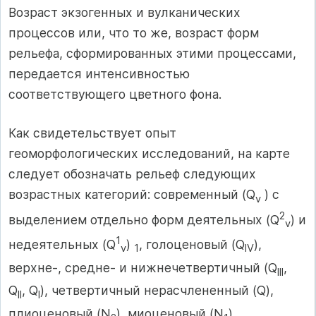
Возраст экзогенных и вулканических
процессов или, что то же, возраст форм
рельефа, сформированных этими процессами,
передается интенсивностью
соответствующего цветного фона.
Как свидетельствует опыт
геоморфологических исследований, на карте
следует обозначать рельеф следующих
возрастных категорий: современный (Q
) с
v
2
выделением отдельно форм деятельных (Q
) и
v
1
недеятельных (Q
)
, голоценовый (Q
),
v
1
IV
верхне-, средне- и нижнечетвертичный (Q
,
III
Q
, Q
), четвертичный нерасчлененный (Q),
II
I
плиоценовый (N
), миоценовый (N
),