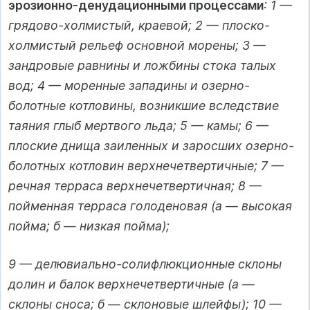
эрозионно-денудационными процессами
: 1 —
грядово-холмистый, краевой; 2 — плоско-
холмистый рельеф основной морены; 3 —
зандровые равнины и ложбины стока талых
вод; 4 — моренные западины и озерно-
болотные котловины, возникшие вследствие
таяния глыб мертвого льда; 5 — камы; 6 —
плоские днища заиленных и заросших озерно-
болотных котловин верхнечетвертичные; 7 —
речная терраса верхнечетвертичная; 8 —
пойменная терраса голоденовая (а — высокая
пойма; б — низкая пойма);
9 — делювиально-солифлюкционные склоны
долин и балок верхнечетвертичные (а —
склоны сноса; б — склоновые шлейфы); 10 —