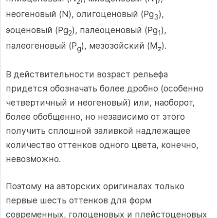
2
1
неогеновый (N), олигоценовый (Pg
),
3
эоценовый (Pg
), палеоценовый (Pg
),
2
1
палеогеновый (P
), мезозойский (М
).
g
z
В действительности возраст рельефа
придется обозначать более дробно (особенно
четвертичный и неогеновый) или, наоборот,
более обобщенно, но независимо от этого
получить сплошной заливкой надлежащее
количество оттенков одного цвета, конечно,
невозможно.
Поэтому на авторских оригиналах только
первые шесть оттенков для форм
современных, голоценовых и плейстоценовых