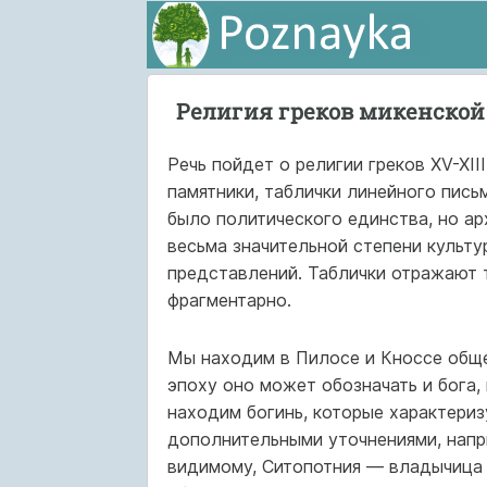
Религия греков микенской
Речь пойдет о религии греков XV-XIII
памятники, таблички линейного письм
было политического единства, но ар
весьма значительной степени культу
представлений. Таблички отражают 
фрагментарно.
Мы находим в Пилосе и Кноссе обще
эпоху оно может обозначать и бога, 
находим богинь, которые характериз
дополнительными уточнениями, напри
видимому, Ситопотния — владычица 