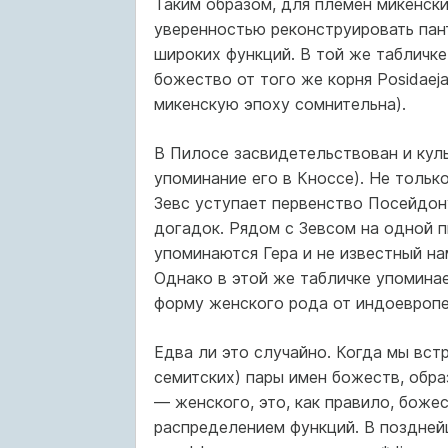
Таким образом, для племен микенск
уверенностью реконструировать пан
широких функций. В той же табличке
божество от того же корня Posidaeja
микенскую эпоху сомнительна).
В Пилосе засвидетельствован и куль
упоминание его в Кноссе). Не тольк
Зевс уступает первенство Посейдону
догадок. Рядом с Зевсом на одной 
упоминаются Гера и не известный на
Однако в этой же табличке упоминае
форму женского рода от индоевропей
Едва ли это случайно. Когда мы вст
семитских) пары имен божеств, обра
— женского, это, как правило, боже
распределением функций. В поздней