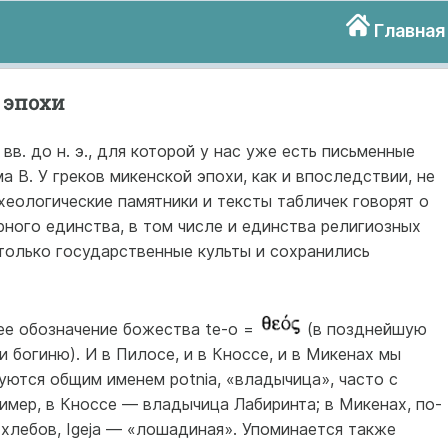
Главная
 эпохи
 вв. до н. э., для которой у нас уже есть письменные
а В. У греков микенской эпохи, как и впоследствии, не
хеологические памятники и тексты табличек говорят о
рного единства, в том числе и единства религиозных
только государственные культы и сохранились
е обозначение божества te-o =
(в позднейшую
и богиню). И в Пилосе, и в Кноссе, и в Микенах мы
уются общим именем potnia, «владычица», часто с
мер, в Кноссе — владычица Лабиринта; в Микенах, по-
хлебов, Igeja — «лошадиная». Упоминается также