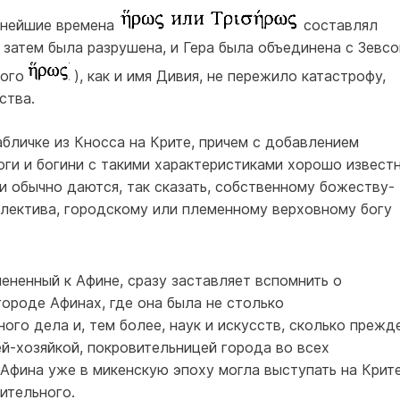
евнейшие времена
составлял
 затем была разрушена, и Гера была объединена с Зевсо
того
), как и имя Дивия, не пережило катастрофу,
ства.
абличке из Кносса на Крите, причем с добавлением
оги и богини с такими характеристиками хорошо извест
 обычно даются, так сказать, собственному божеству-
лектива, городскому или племенному верховному богу
ененный к Афине, сразу заставляет вспомнить о
ороде Афинах, где она была не столько
ого дела и, тем более, наук и искусств, сколько прежд
й-хозяйкой, покровительницей города во всех
 Афина уже в микенскую эпоху могла выступать на Крите
вительного.