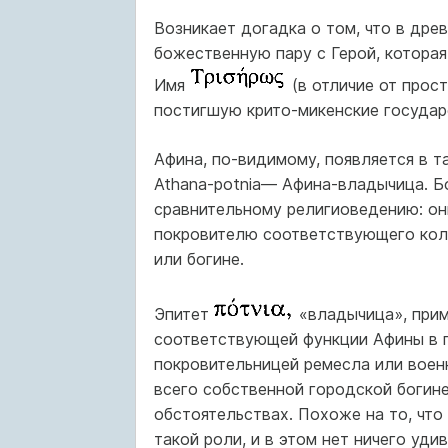
Возникает догадка о том, что в др
божественную пару с Герой, которая
Имя
(в отличие от прос
постигшую крито-микенские государ
Афина, по-видимому, появляется в т
Athana-potnia— Афина-владычица. Б
сравнительному религиоведению: они
покровителю соответствующего кол
или богине.
Эпитет
«владычица», прим
соответствующей функции Афины в г
покровительницей ремесла или военн
всего собственной городской богине
обстоятельствах. Похоже на то, что
такой роли, и в этом нет ничего уди