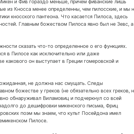
 Микен и Фив гораздо меньше, причем фиванские лишь
е из Кносса менее определенны, чем пилосские, и мы 
ики кносского пантеона. Что касается Пилоса, здесь
ностей. Главным божеством Пилоса явно был не Зевс, а
ности сказать что-то определенное о его функциях.
лся в Пилосе как исключительно или даже
ве какового он выступает в Греции гомеровской и
еожиданная, не должна нас смущать. Следы
авном божестве у греков (не обязательно всех греков, 
авно обнаруживал Виламовиц и подчеркнул со всей
езадолго до дешифровки микенского письма, Фриц
ровских поэм мы знаем, что культ Посейдона имел
емикенском Пилосе.