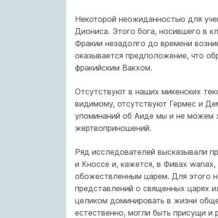
Некоторой неожиданностью для учен
Диониса. Этого бога, носившего в к
Фракии незадолго до времени возни
оказывается предположение, что об
фракийским Вакхом.
Отсутствуют в наших микенских текс
видимому, отсутствуют Гермес и Де
упоминаний об Аиде мы и не можем ж
жертвоприношений.
Ряд исследователей высказывали п
и Кноссе и, кажется, в Фивах wanax
обожествленным царем. Для этого н
представлений о священных царях и
целиком доминировать в жизни общес
естественно, могли быть присущи и р