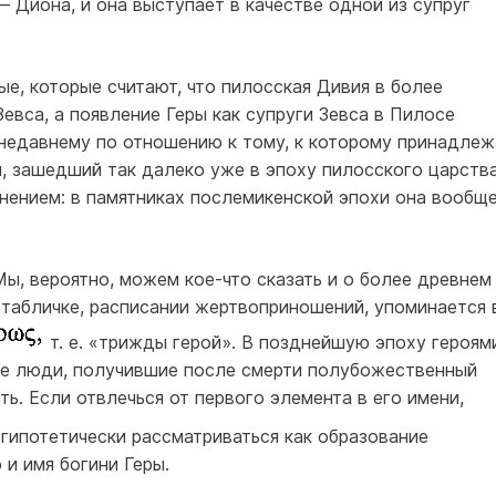
— Диона, и она выступает в качестве одной из супруг
е, которые считают, что пилосская Дивия в более
евса, а появление Геры как супруги Зевса в Пилосе
 недавнему по отношению к тому, к которому принадлеж
, зашедший так далеко уже в эпоху пилосского царства
нением: в памятниках послемикенской эпохи она вообщ
Мы, вероятно, можем кое-что сказать и о более древнем
 табличке, расписании жертвоприношений, упоминается 
т. е. «трижды герой». В позднейшую эпоху героям
е люди, получившие после смерти полубожественный
ть. Если отвлечься от первого элемента в его имени,
гипотетически рассматриваться как образование
 и имя богини Геры.