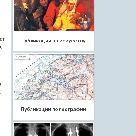
ат
Публикации по искусству
,
е
в
и
Публикации по географии