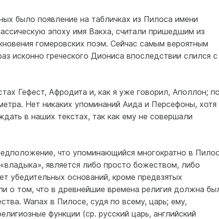
ых было появление на табличках из Пилоса имени
лассическую эпоху имя Вакха, считали пришедшим из
кновения гомеровских поэм. Сейчас самым вероятным
раз исконно греческого Диониса впоследствии слился с
тах Гефест, Афродита и, как я уже говорил, Аполлон; п
метра. Нет никаких упоминаний Аида и Персефоны, хотя
дать в наших текстах, так как ему не совершали
редположение, что упоминающийся многократно в Пило
, «владыка», является либо просто божеством, либо
ет убедительных оснований, кроме предвзятых
ли о том, что в древнейшие времена религия должна бы
тва. Wanax в Пилосе, судя по всему, царь; ему,
елигиозные функции (ср. русский царь, английский