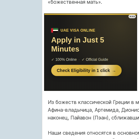
«божественная мать».
Из божеств классической Греции в м
Афина-владычица, Артемида, Дионис
наконец, Пайавон (Пэан), сближавш
Наши сведения относятся в основном