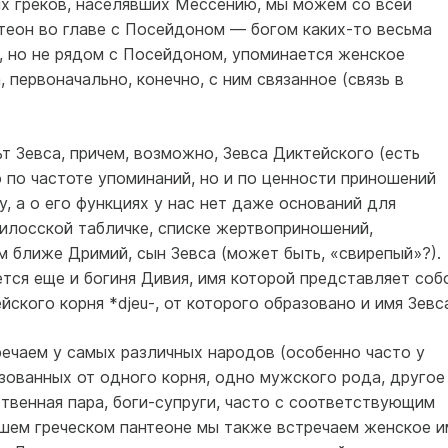
их греков, населявших Мессению, мы можем со всей
теон во главе с Посейдоном — богом каких-то весьма
, но не рядом с Посейдоном, упоминается женское
, первоначально, конечно, с ним связанное (связь в
т Зевса, причем, возможно, Зевса Диктейского (есть
о по частоте упоминаний, но и по ценности приношений
, а о его функциях у нас нет даже оснований для
пилосской табличке, списке жертвоприношений,
м ближе Дримий, сын Зевса (может быть, «свирепый»?).
тся еще и богиня Дивия, имя которой представляет соб
ского корня *djeu-, от которого образовано и имя Зевс
речаем у самых различных народов (особенно часто у
зованных от одного корня, одно мужского рода, другое
ственная пара, боги-супруги, часто с соответствующим
шем греческом пантеоне мы также встречаем женское и