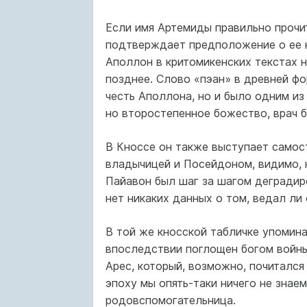
Если имя Артемиды правильно прочит
подтверждает предположение о ее н
Аполлон в критомикенских текстах н
позднее. Слово «пэан» в древней фо
честь Аполлона, но и было одним из
но второстепенное божество, врач б
В Кноссе он также выступает самос
владычицей и Посейдоном, видимо, н
Пайавон был шаг за шагом деградиро
нет никаких данных о том, ведал ли
В той же кносской табличке упомина
впоследствии поглощен богом войны
Арес, который, возможно, почитался
эпоху мы опять-таки ничего не знаем
родовспомогательница.