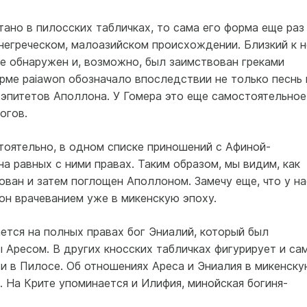
ано в пилосских табличках, то сама его форма еще раз
егреческом, малоазийском происхождении. Близкий к н
е обнаружен и, возможно, был заимствован греками
рме paiawon обозначало впоследствии не только песнь 
 эпитетов Аполлона. У Гомера это еще самостоятельное
огов.
тоятельно, в одном списке приношений с Афиной-
а равных с ними правах. Таким образом, мы видим, как
ван и затем поглощен Аполлоном. Замечу еще, что у на
 он врачеванием уже в микенскую эпоху.
ется на полных правах бог Эниалий, который был
 Аресом. В других кносских табличках фигурирует и са
 и в Пилосе. Об отношениях Ареса и Эниалия в микенск
. На Крите упоминается и Илифия, минойская богиня-