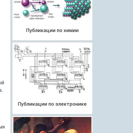
Публикации по химии
ой
а.
Публикации по электронике
мя