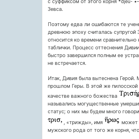
с суффиксом от этого корня *djeu- •
Зевса.
Поэтому едва ли ошибаются те учены
древнюю эпоху считалась супругой З
относится ко времени сравнительно
таблички. Процесс оттеснения Дивии
быстро завершился полным ее устра
не встречается.
Итак, Дивия была вытеснена Герой. 
прошлом Геры. В этой же пилосской
качестве важного божества
назывались могущественные умерши
статус; о них мы будем много говори
, «трижды», имя
может 
мужского рода от того же корня, что