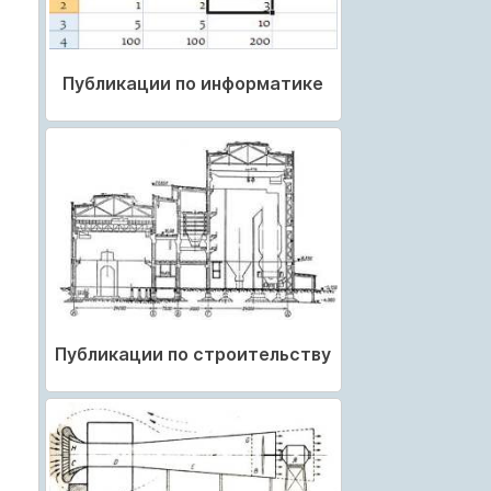
Публикации по информатике
Публикации по строительству