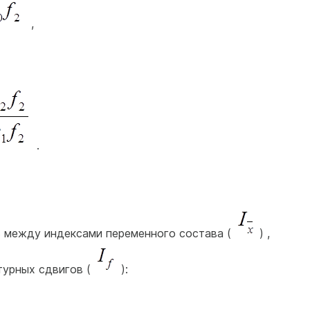
,
.
 между индексами переменного состава (
) ,
турных сдвигов (
):