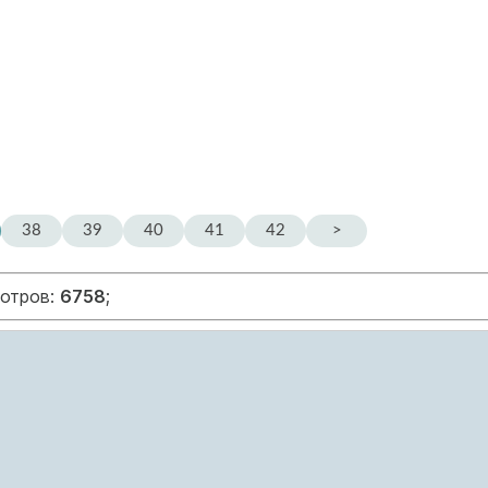
38
39
40
41
42
>
мотров:
6758
;