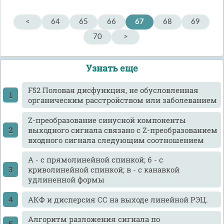
<
64
65
66
67
68
69
70
>
Узнать еще
F52 Половая дисфункция, не обусловленная
органическим расстройством или заболеванием
Z-преобразование синусной компоненты
выходного сигнала связано с Z-преобразованием
входного сигнала следующим соотношением
А - с прямолинейной спинкой; б - с
криволинейной спинкой; в - с канавкой
удлиненной формы
АКФ и дисперсия СС на выходе линейной РЭЦ.
Алгоритм разложения сигнала по