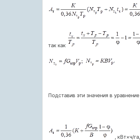
так как
Подставив эти значения в уравнение
, кВт×ч/га,