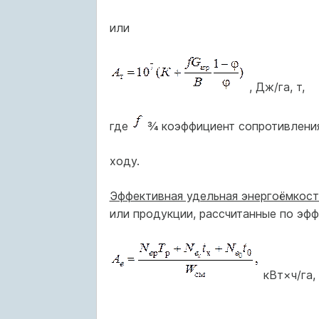
или
, Дж/га, т,
где
¾ коэффициент сопротивления
ходу.
Эффективная удельная энергоёмкост
или продукции, рассчитанные по эф
кВт×ч/га, 