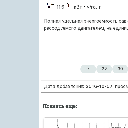
11,6
, кВт
ч/га, т.
Полная удельная энергоёмкость равн
расходуемого двигателем, на едини
<
29
30
Дата добавления:
2016-10-07
; прос
Познать еще: