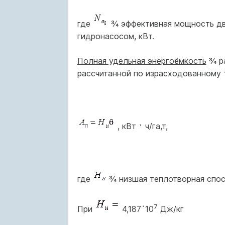
где
¾ эффективная мощность дв
гидронасосом, кВт.
Полная удельная энергоёмкость
¾ ра
рассчитанной по израсходованному т
, кВт
ч/га,т,
где
¾ низшая теплотворная спос
7
При
4,187´10
Дж/кг