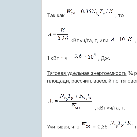
Так как
, то
кВт×ч/га, т, или
,
1 кВт
ч =
´
, Дж.
Тяговая удельная энергоёмкость
¾ р
площади, рассчитываемый по тяговой
, кВт×ч/га, т.
Учитывая, что
= 0,36
п