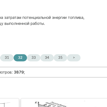
а затратам потенциальной энергии топлива,
цу выполненной работы.
31
32
33
34
35
>
мотров:
3879
;