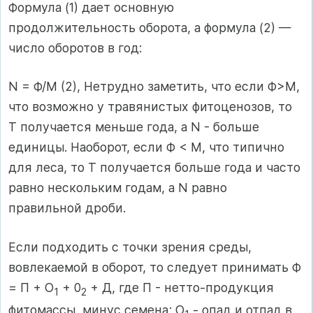
Формула (1) дает основную
продолжительность оборота, а формула (2) —
число оборотов в год:
N = Ф/М (2), Нетрудно заметить, что если Ф>М,
что возможно у травянистых фитоценозов, то
Т получается меньше года, a N - больше
единицы. Наоборот, если Ф < М, что типично
для леса, то Т получается больше года и часто
равно нескольким годам, a N равно
правильной дроби.
Если подходить с точки зрения среды,
вовлекаемой в оборот, то следует принимать Ф
= П + О
+ 0
+ Д, где П - нетто-продукция
1
2
фитомассы, минус семена; O
- опад и отпад в