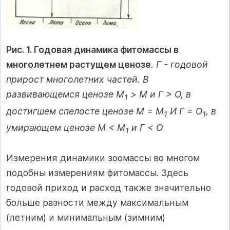
Рис. 1. Годовая динамика фитомассы в
многолетнем растущем ценозе
. Г - годовой
прирост многолетних частей. В
развивающемся ценозе M
> М и Г > О, в
1
достигшем спелосте ценозе М = М
И Г = O
, в
1
1
умирающем ценозе М < М
и Г < O
1
Измерения динамики зоомассы во многом
подобны измерениям фитомассы. Здесь
годовой приход и расход также значительно
больше разности между максимальным
(летним) и минимальным (зимним)