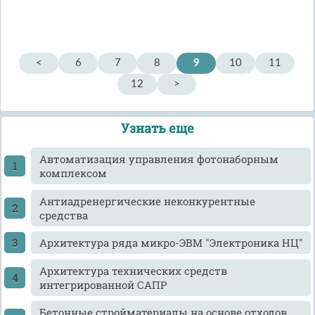
<
6
7
8
9
10
11
12
>
Узнать еще
Автоматизация управления фотонаборным
комплексом
Антиадренергические неконкурентные
средства
Архитектура ряда микро-ЭВМ "Электроника НЦ"
Архитектура технических средств
интегрированной САПР
Бетонные стройматериалы на основе отходов