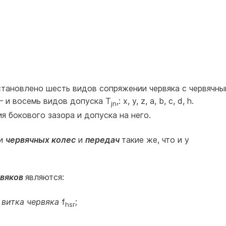
тановлено шесть видов сопря­жении червяка с червячны
 — и восемь видов допуска Т
,: х, у, z, а, b, с, d, h.
jn
я бокового зазора и допуска на него.
ти
червячных колес
и
передач
такие же, что и у
рвяков
являются:
 витка червяка
f
;
hsr