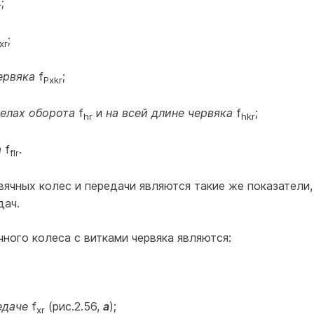
;
r
;
xr
ервяка
f
;
Pxkr
делах оборота
f
и
на всей длине червяка
f
;
hr
hkr
а
f
.
flr
ячных колес и передачи являются такие же показатели,
дач.
чного колеса с витками червяка являются:
едаче
f
(рис.2.56,
а
);
xr