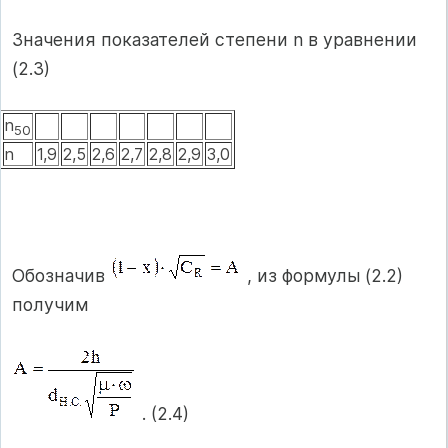
Значения показателей степени n в уравнении
(2.3)
n
50
n
1,9
2,5
2,6
2,7
2,8
2,9
3,0
Обозначив
, из формулы (2.2)
получим
. (2.4)