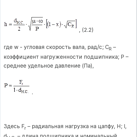
, (2.2)
где w - угловая скорость вала, рад/с; С
–
R
коэффициент нагруженности подшипника; P –
среднее удельное давление (Па),
.
Здесь F
– радиальная нагрузка на цапфу, Н; l,
r
d
– длина подшипника и номинальный