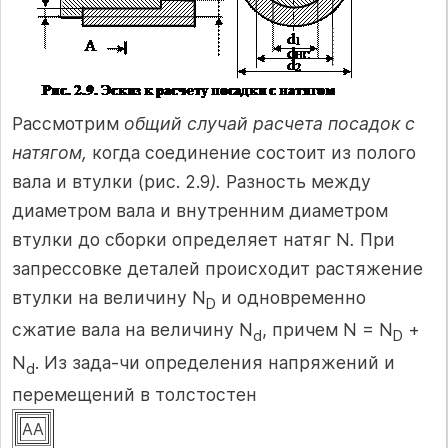
Рассмотрим
общий случай расчета посадок с
натягом,
когда соединение состоит из полого
вала и втулки (рис. 2.9
).
Разность между
диаметром вала и внутренним диаметром
втулки до сборки определяет натяг N
.
При
запрессовке деталей происходит растяжение
втулки на величину N
и одновременно
D
сжатие вала на величину N
, причем N = N
+
d
D
N
. Из зада-чи определения напряжений и
d
перемещений в толстостен
AA