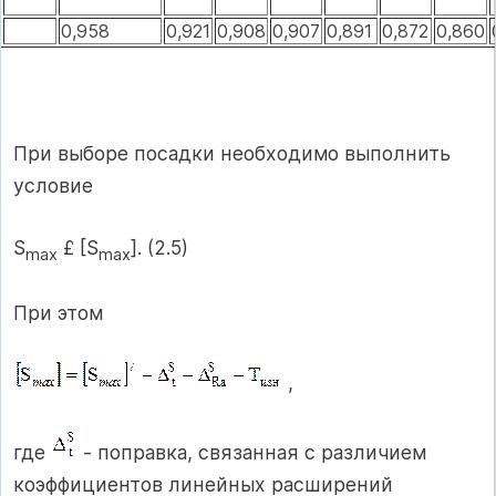
0,958
0,921
0,908
0,907
0,891
0,872
0,860
При выборе посадки необходимо выполнить
условие
S
£ [S
]. (2.5)
max
max
При этом
,
где
- поправка, связанная с различием
коэффициентов линейных расширений