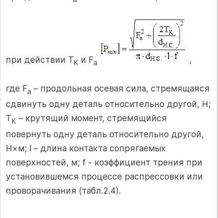
при действии Т
и F
,
К
a
где F
– продольная осевая сила, стремящаяся
a
сдвинуть одну деталь относительно другой, Н;
Т
– крутящий момент, стремящийся
К
повернуть одну деталь относительно другой,
Н×м; l – длина контакта сопрягаемых
поверхностей, м; f - коэффициент трения при
установившемся процессе распрессовки или
проворачивания (табл.2.4).