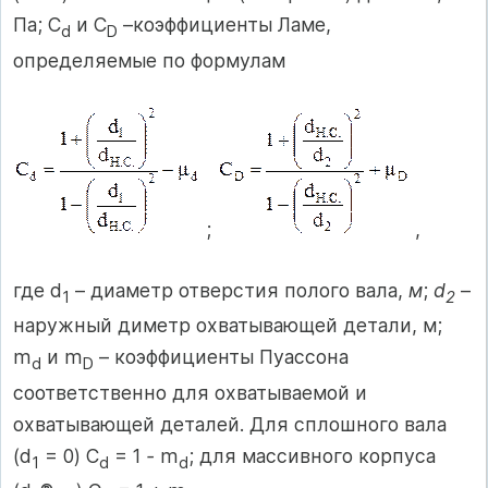
Па; С
и C
–коэффициенты Ламе,
d
D
определяемые по формулам
;
,
где d
– диаметр отверстия полого вала,
м
;
d
–
1
2
наружный диметр охватывающей детали, м;
m
и m
– коэффициенты Пуассона
d
D
соответственно для охватываемой и
охватывающей деталей. Для сплошного вала
(d
= 0) C
= 1
-
m
; для массивного корпуса
1
d
d