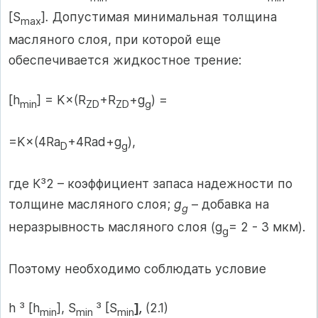
[S
]
.
Допустимая минимальная толщина
max
масляного слоя, при которой еще
обеспечивается жидкостное трение:
[h
] = K×(R
+R
+g
) =
min
ZD
ZD
g
=K×(4Ra
+4Rad+g
),
D
g
где К³2 – коэффициент запаса надежности по
толщине масляного слоя;
g
– добавка на
g
неразрывность масляного слоя (g
= 2 - 3 мкм).
g
Поэтому необходимо соблюдать условие
h ³ [h
], S
³ [S
]
,
(2.1)
min
min
min