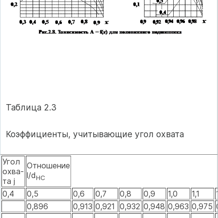
Таблица 2.3
Коэффициенты, учитывающие угол охвата
Угол
Отношение
охва-
l/d
НС
та j
0,4
0,5
0,6
0,7
0,8
0,9
1,0
1,1
0,896
0,913
0,921
0,932
0,948
0,963
0,975