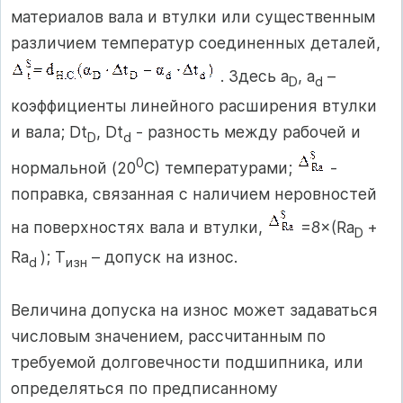
материалов вала и втулки или существенным
различием температур соединенных деталей,
. Здесь a
, a
–
D
d
коэффициенты линейного расширения втулки
и вала; Dt
, Dt
- разность между рабочей и
D
d
0
нормальной (20
С) температурами;
-
поправка, связанная с наличием неровностей
на поверхностях вала и втулки,
=8×(Ra
+
D
Ra
); Т
– допуск на износ.
d
изн
Величина допуска на износ может задаваться
числовым значением, рассчитанным по
требуемой долговечности подшипника, или
определяться по предписанному