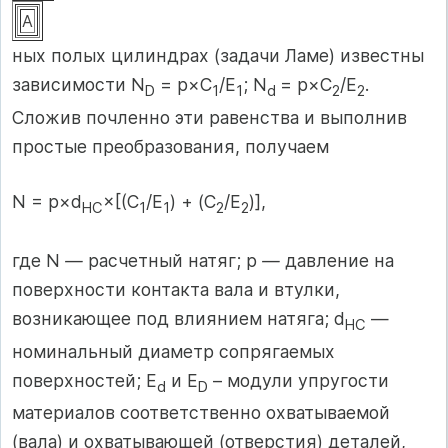
A
ных полых цилиндрах (задачи Ламе) известны
зависимости N
= p×C
/E
; N
= p×C
/E
.
D
1
1
d
2
2
Cложив почленно эти равенства и выполнив
простые преобразования, получаем
N = p×d
×[(С
/E
) + (C
/E
)],
НС
1
1
2
2
где N
—
расчетный натяг; р
—
давление на
поверхности контакта вала и втулки,
возникающее под влиянием натяга; d
—
НС
номинальный диаметр сопрягаемых
поверхностей; Е
и Е
– модули упругости
d
D
материалов соответственно охватываемой
(вала) и охватывающей (отверстия) деталей,