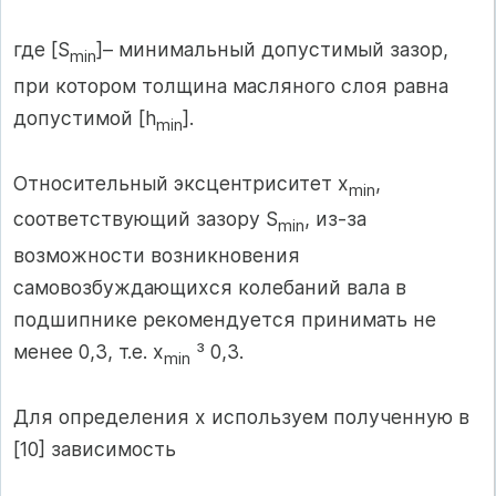
где [S
]– минимальный допустимый зазор,
min
при котором толщина масляного слоя равна
допустимой [h
].
min
Относительный эксцентриситет х
,
min
соответствующий зазору S
, из-за
min
возможности возникновения
самовозбуждающихся колебаний вала в
подшипнике рекомендуется принимать не
менее 0,3, т.е. x
³ 0,3.
min
Для определения х используем полученную в
[10] зависимость