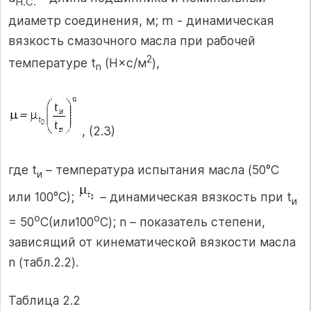
H.C.
диаметр соединения, м; m - динамическая
вязкость смазочного масла при рабочей
2
температуре t
(H×с/м
),
n
, (2.3)
где t
– температура испытания масла (50°С
и
или 100°С);
– динамическая вязкость при t
и
o
о
= 50
C(или100
С); n – показатель степени,
зависящий от кинематической вязкости масла
n (табл.2.2).
Таблица 2.2