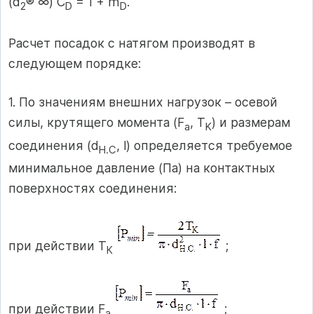
(d
® ∞) C
= 1 + m
.
2
D
D
Расчет посадок с натягом производят в
следующем порядке:
1. По значениям внешних нагрузок – осевой
силы, крутящего момента (F
, T
) и размерам
a
K
соединения (d
, l) определяется требуемое
H.C
минимальное давление (Па) на контактных
поверхностях соединения:
при действии Т
;
К
при действии F
;
a