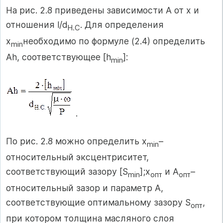
На рис. 2.8 приведены зависимости А от х и
отношения l/d
. Для определения
H.C
х
необходимо по формуле (2.4) определить
min
Аh, соответствующее [h
]:
min
.
По рис. 2.8 можно определить х
–
min
относительный эксцентриситет,
соответствующий зазору [S
];х
и А
–
min
опт
опт
относительный зазор и параметр А,
соответствующие оптимальному зазору S
,
опт
при котором толщина масляного слоя