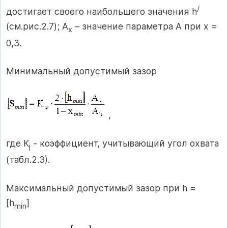
/
достигает своего наибольшего значения h
(см.рис.2.7); А
– значение параметра А при х =
х
0,3.
Минимальный допустимый зазор
,
где К
- коэффициент, учитывающий угол охвата
j
(табл.2.3).
Максимальный допустимый зазор при h =
[h
]
min