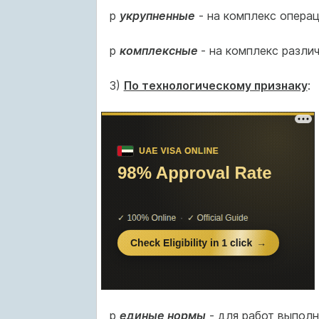
p
укрупненные
- на комплекс операц
p
комплексные
- на комплекс различ
3)
По технологическому признаку
:
p
единые нормы
- для работ выполн