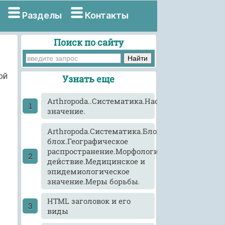
Разделы
Контакты
Поиск по сайту
ой
Узнать еще
Arthropoda..Систематика.Насекомые.Морфол
значение.
Arthropoda.Систематика.Блохи.Виды
блох.Географическое
распространение.Морфология,развитие,патог
действие.Медицинское и
эпидемиологическое
значение.Меры борьбы.
HTML заголовок и его
виды