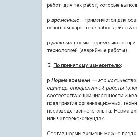
работ, для тех работ, которые выпол
p
временные
- применяются для осво
сезонном характере работ действуе
p
разовые
нормы - применяются при 
технологией (аварийные работы).
5)
По принятому измерителю
:
p
Норма времени
— это количество
единицы определенной работы (опе
соответствующей численности и ква
предприятия организационных, техни
производственного опыта. Норма вр
или человеко-секундах.
Состав нормы времени можно предс