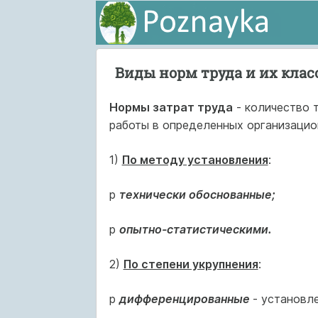
Виды норм труда и их кла
Нормы затрат труда
- количество 
работы в определенных организацио
1)
По методу установления
:
p
технически обоснованные;
p
опытно-статистическими.
2)
По степени укрупнения
:
p
дифференцированные
- установл