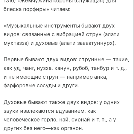
1310) «Жемчужина короны (служащая) для
блеска порфиры» читаем:
«Музыкальные инструменты бывают двух
видов: связанные с вибрацией струн (алати
мухтазза) и духовые (алати завватуннурх).
Первые бывают двух видов: струнные — такие,
как уд, чанг, нузха, канун, рубоб, танбур и т. д.,
и не имеющие струн — например анка,
фарфоровые сосуды и други.
Духовые бывают также двух видов: у одних
звуки извлекаются вдуванием, как
человеческое горло, най, сурнай и т. п., а у
других без него—как органон.