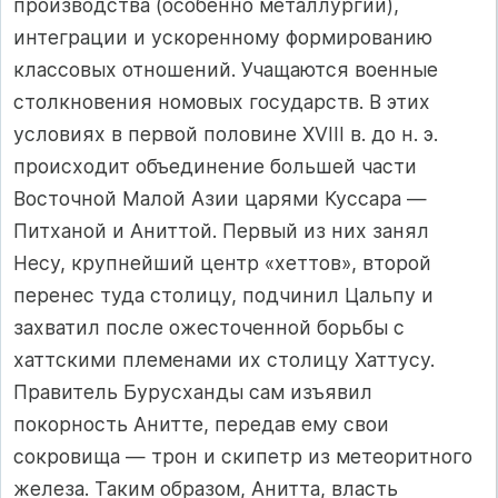
производства (особенно металлургии),
интеграции и ускоренному формированию
классовых отно­шений. Учащаются военные
столкновения номовых государств. В этих
условиях в первой половине XVIII в. до н. э.
происходит объединение большей части
Восточной Малой Азии царями Куссара —
Питханой и Аниттой. Первый из них занял
Несу, крупнейший центр «хеттов», второй
перенес туда столицу, подчинил Цальпу и
захватил после ожесточенной борьбы с
хаттскими племенами их столицу Хаттусу.
Правитель Бурусханды сам изъявил
покорность Анитте, передав ему свои
сокровища — трон и скипетр из метеоритного
железа. Таким образом, Анитта, власть