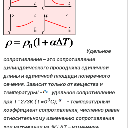
Удельное
сопротивление – это сопротивление
цилиндрического проводника единичной
длины и единичной площади поперечного
сечения
.
Зависит только от вещества и
температуры! -
удельное сопротивление
0
при T=273K ( t =0
С);
- температурный
коэффициент сопротивления, численно равен
относительному изменению сопротивления
;
при нагревании на 1К
∆Т – изменение