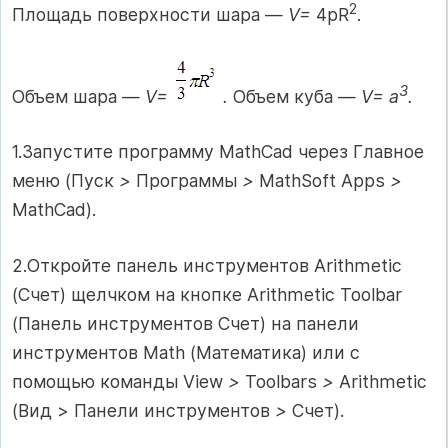
2
Площадь поверхности шара —
V=
4pR
.
3
Объем шара —
V=
.
Объем куба —
V= a
.
1.Запустите программу MathCad через Главное
меню (Пуск
>
Программы
>
MathSoft Apps
>
MathCad).
2.Откройте панель инструментов Arithmetic
(Счет) щелчком на кнопке Arithmetic Toolbar
(Панель инструментов Счет) на панели
инструментов Math (Математика) или с
помощью команды View
>
Toolbars
>
Arithmetic
(Вид > Панели инструментов
>
Счет).