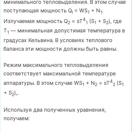
минимального тепловыделения. В этом случае
поступающая мощность Q
= WS
+ N
.
l
1
1
4
Излучаемая мощность Q
= sT
(S
+ S
), где
2
1
1
2
Т
—
минимальная допустимая температура в
1
градусах Кельвина. В условиях теплового
баланса эти мощности должны быть равны.
Режим максимального тепловыделения
соответствует максимальной температуре
4
аппаратуры. В этом случае WS
+ N
= sT
(S
1
2
2
1
+ S
),.
2
Используя два полученных уравнения,
получаем: