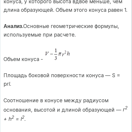
конуса, у которого высота вдвое меньше, чем
длина образующей. Объем этого конуса равен 1.
Анализ.
Основные геометрические формулы,
используемые при расчете.
Объем конуса -
Площадь боковой поверхности конуса — S =
p
rl.
Соотношение в конусе между радиусом
2
основания, высотой и длиной образующей —
r
2
2
+ h
= l
.