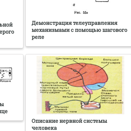
Демонстрация телеуправления
льной
механизмами с помощью шагового
ерого
реле
мы
нце
Описание нервной системы
человека