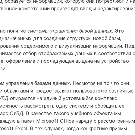
, образуется информация, которую они потребляют и н
твенной компетенции производят ввод и редактировани
ано понятие
системы управления базой данных.
Это
дназначенных для создания структуры новой базы,
ирования содержимого и визуализации информации. Под
нимается отбор отображаемых данных в соответствии 
ие, оформление и последующая выдача на устройство
зи.
м управления базами данных. Несмотря на то что они
ми объектами и предоставляют пользователю различные
УБД
опираются на единый устоявшийся комплекс
зможность рассмотреть одну систему и обобщить ее
ласс
СУБД.
В качестве такого учебного объекта мы
одящую в пакет Microsoft Office наряду с рассмотренны
rosoft Excel. В тех случаях, когда конкретные приемы