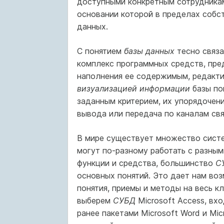
доступными конкретным сотрудникам
основании которой в пределах собс
данных.
С понятием
базы данных
тесно связ
комплекс программных средств, пре
наполнения ее содержимым, редакт
визуализацией информации
базы по
заданным критерием, их упорядочен
вывода или передача по каналам свя
В мире существует множество систе
могут по-разному работать с разны
функции и средства, большинство
С
основных понятий. Это дает нам во
понятия, приемы и методы на весь к
выберем
СУБД
Microsoft Access, вх
ранее пакетами Microsoft Word и Mic