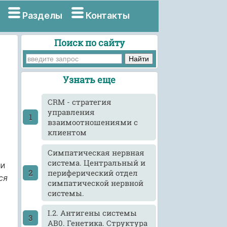
Разделы
Контакты
Поиск по сайту
Узнать еще
CRM - стратегия
управления
взаимоотношениями с
клиентом
Cимпатическая нервная
система. Центральный и
ми
периферический отдел
ся
симпатической нервной
системы.
I.2. Антигены системы
АВ0. Генетика. Структура