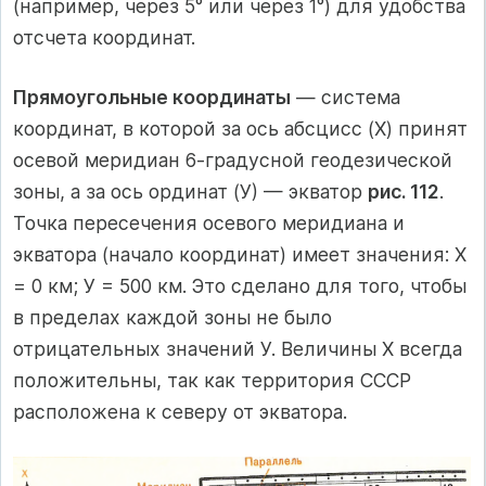
(например, через 5° или через 1°) для удобства
отсчета координат.
Прямоугольные координаты
— система
координат, в которой за ось абсцисс (X) принят
осевой меридиан 6-градусной геодезической
зоны, а за ось ординат (У) — экватор
рис. 112
.
Точка пересечения осевого меридиана и
экватора (начало координат) имеет значения: Х
= 0 км; У = 500 км. Это сделано для того, чтобы
в пределах каждой зоны не было
отрицательных значений У. Величины X всегда
положительны, так как территория СССР
расположена к северу от экватора.