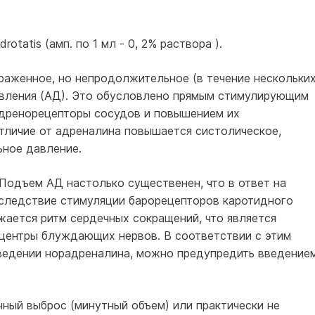
rоtatis (aмп. по 1 мл - 0, 2% раствора ).
аженное, но непродолжительное (в течение нескольки
авления (АД). Это обусловлено прямым стимулирующим
адренорецепторы сосудов и повышением их
отличие от адреналина повышается систолическое,
ьное давление.
Подъем АД настолько существенен, что в ответ на
следствие стимуляции барорецепторов каротидного
жается ритм сердечных сокращений, что является
 центры блуждающих нервов. В соответствии с этим
ведении норадреналина, можно предупредить введение
ный выброс (минутный объем) или практически не