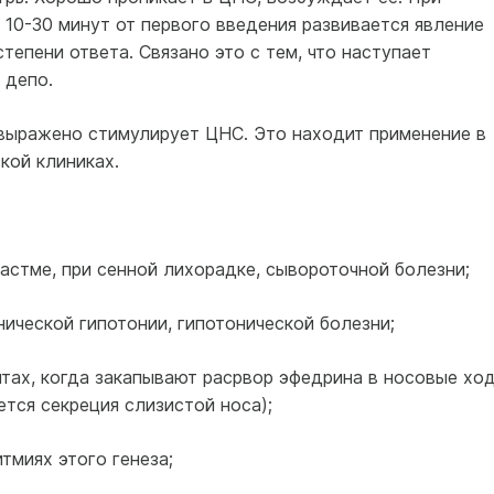
10-30 минут от первого введения развивается явление
епени ответа. Связано это с тем, что наступает
 депо.
 выражено стимулирует ЦНС. Это находит применение в
кой клиниках.
 астме, при сенной лихорадке, сывороточной болезни;
нической гипотонии, гипотонической болезни;
нитах, когда закапывают расрвор эфедрина в носовые хо
тся секреция слизистой носа);
итмиях этого генеза;