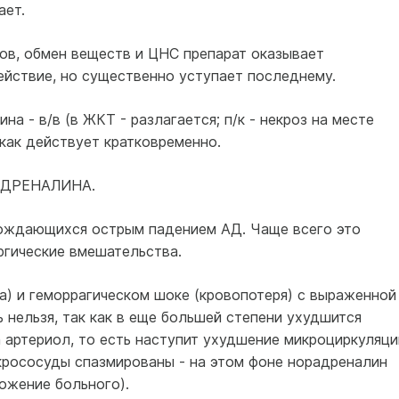
ает.
ов, обмен веществ и ЦНС препарат оказывает
йствие, но существенно уступает последнему.
а - в/в (в ЖКТ - разлагается; п/к - некроз на месте
к как действует кратковременно.
ДРЕНАЛИНА.
вождающихся острым падением АД. Чаще всего это
ргические вмешательства.
а) и геморрагическом шоке (кровопотеря) с выраженной
 нельзя, так как в еще большей степени ухудшится
 артериол, то есть наступит ухудшение микроциркуляци
крососуды спазмированы - на этом фоне норадреналин
ожение больного).