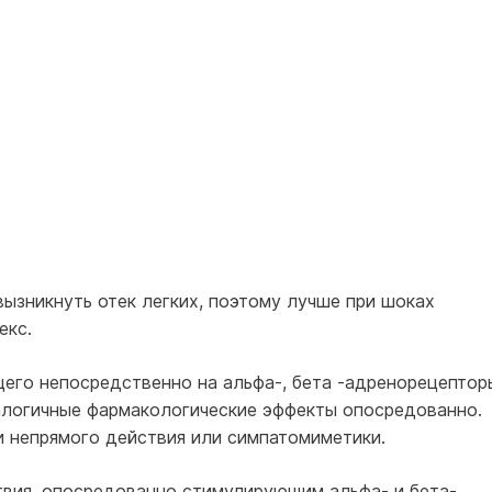
ызникнуть отек легких, поэтому лучше при шоках
екс.
его непосредственно на альфа-, бета -адренорецептор
алогичные фармакологические эффекты опосредованно.
 непрямого действия или симпатомиметики.
вия, опосредованно стимулирующим альфа- и бета-