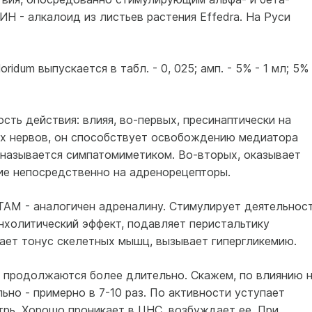
Н - алкалоид из листьев растения Effedra. На Руси
oridum выпускается в табл. - 0, 025; амп. - 5% - 1 мл; 5%
ть действия: влияя, во-первых, пресинаптически на
х нервов, он способствует освобождению медиатора
 называется симпатомиметиком. Во-вторых, оказывает
ие непосредственно на адренорецепторы.
- аналогичен адреналину. Стимулирует деятельнос
нхолитический эффект, подавляет перистальтику
шает тонус скелетных мышц, вызывает гипергликемию.
 продолжаются более длительно. Скажем, по влиянию 
но - примерно в 7-10 раз. По активности уступает
трь. Хорошо проникает в ЦНС, возбуждает ее. При