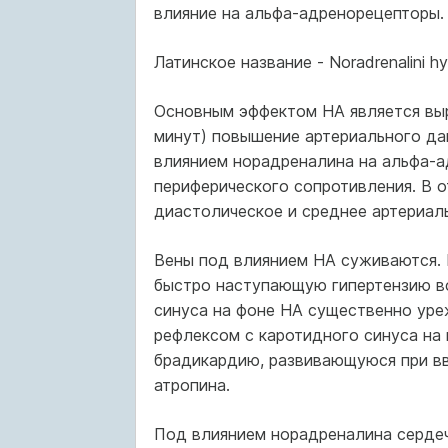
влияние на альфа-адренорецепторы.
Латинское название - Noradrenalini hyd
Основным эффектом НА является выр
минут) повышение артериального д
влиянием норадреналина на альфа-
периферического сопротивления. В 
диастолическое и среднее артериал
Вены под влиянием НА суживаются. 
быстро наступающую гипертензию в
синуса на фоне НА существенно уре
рефлексом с каротидного синуса на
брадикардию, развивающуюся при в
атропина.
Под влиянием норадреналина сердеч