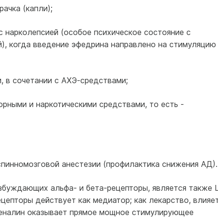
ачка (капли);
 с нарколепсией (особое психическое состояние с
), когда введение эфедрина направлено на стимуляцию
, в сочетании с АХЭ-средствами;
орными и наркотическими средствами, то есть -
спинномозговой анестезии (профилактика снижения АД).
збуждающих альфа- и бета-рецепторы, является также L
епторы действует как медиатор; как лекарство, влияе
реналин оказывает прямое мощное стимулирующее