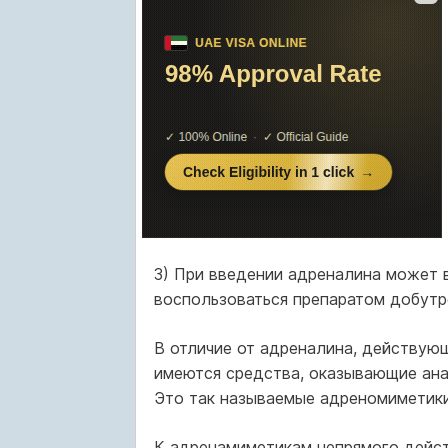
3) При введении адреналина может в
воспользоваться препаратом добутр
В отличие от адреналина, действующ
имеются средства, оказывающие ан
Это так называемые адреномиметики
К адренамиметикам непрямого дейст