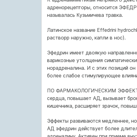
адренорецепторы, относится ЭФЕДРИ
называлась Кузьмичева травка.
Латинское название Effedrini hydrochl
растворр наружно, капли в нос).
Эфедрин имеет двоякую направленнос
варикозные утолщения симпатически
норадреналина. И с этих позиций он
более слабое стимулирующее влиян
ПО ФАРМАКОЛОГИЧЕСКИМ ЭФФЕКТАМ 
сердца, повышает АД, вызывает бро
кишечника, расширяет зрачок, повы
Эффекты развиваются медленнее, но
АД эфедрин действует более длитель
адреналину. Активен при приеме вну