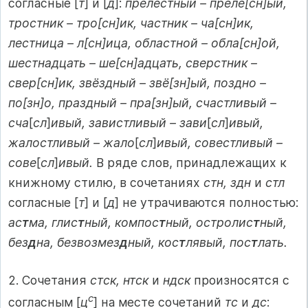
согласные [
т
] и [
д
]:
прелестный – преле[сн]ый,
тростник – тро[сн]ик, частник – ча[сн]ик,
лестница – л[сн]ица, областной – обла[сн]ой,
шестнадцать – ше[сн]адцать, сверстник –
свер[сн]ик, звёздный – звё[зн]ый, поздно –
по[зн]о, праздный – пра[зн]ый, счастливый –
сча
[
сл
]
ивый, завистливый – зави
[
сл
]
ивый,
жалостливый – жало
[
сл
]
ивый, совестливый –
сове
[
сл
]
ивый.
В ряде слов, принадлежащих к
книжному стилю, в сочетаниях
стн, здн
и
стл
согласные [
т
] и [
д
] не утрачиваются полностью:
ас
т
ма, глис
т
ный, компос
т
ный, остролис
т
ный,
без
д
на, безвозмез
д
ный, кос
т
лявый, пос
т
лать.
2. Сочетания
стск, нтск
и
ндск
произносятся с
с
согласным [
ц
] на месте сочетаний
тс
и
дс
: