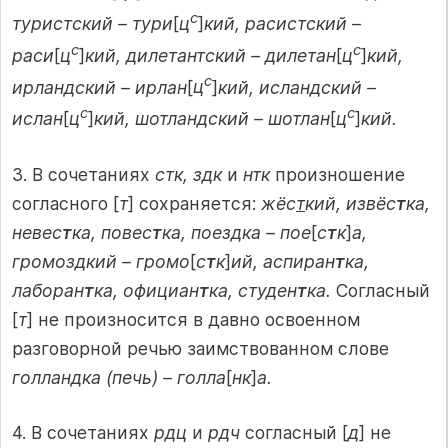
с
туристский – тури
[
ц
]
кий, расистский –
с
с
раси
[
ц
]
кий, дилетантский – дилетан
[
ц
]
кий,
с
ирландский – ирлан
[
ц
]
кий, исландский –
с
с
ислан
[
ц
]
кий, шотландский – шотлан
[
ц
]
кий.
3. В сочетаниях
стк, здк
и
нтк
произношение
согласного [
т
] сохраняется:
жёс
т
кий, извёс
т
ка,
невес
т
ка, повес
т
ка, поездка – пое
[
с
т
к
]
а,
громоздкий – громо
[
с
т
к
]
ий, аспиран
т
ка,
лаборан
т
ка, официан
т
ка, студен
т
ка.
Согласный
[
т
] не произносится в давно освоенном
разговорной речью заимствованном слове
голландка (печь) – голла
[
нк
]
а.
4. В сочетаниях
рдц
и
рдч
согласный [
д
] не