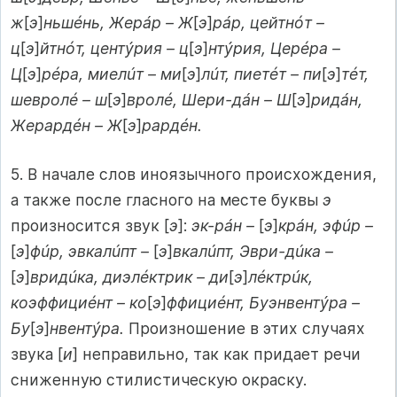
ж
[
э
]
ньшéнь, Жерáр – Ж
[
э
]
рáр, цейтнóт –
ц
[
э
]
йтнóт, центýрия – ц
[
э
]
нтýрия, Церéра –
Ц
[
э
]
рéра, миелúт – ми
[
э
]
лúт, пиетéт – пи
[
э
]
тéт,
шевролé – ш
[
э
]
вролé, Шери-дáн – Ш
[
э
]
ридáн,
Жерардéн – Ж
[
э
]
рардéн.
5. В начале слов иноязычного происхождения,
а также после гласного на месте буквы
э
произносится звук [
э
]:
эк-рáн –
[
э
]
крáн, эфúр –
[
э
]
фúр, эвкалúпт –
[
э
]
вкалúпт, Эври-дúка –
[
э
]
вридúка, диэлéктрик – ди
[
э
]
лéктрúк,
коэффициéнт – ко
[
э
]
ффициéнт, Буэнвентýра –
Бу
[
э
]
нвентýра.
Произношение в этих случаях
звука [
и
] неправильно, так как придает речи
сниженную стилистическую окраску.