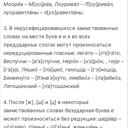
Моорéа – М
[
оо
]
рéа, Лоуривáл – Л
[
оу
]
ривáл,
луораветлáны – л
[
уо
]
раветлáны.
3. В нерусифицировавшихся заимствованных
словах на месте букв
е
и
я
во всех
предударных слогах могут произноситься
нередуцированные гласные:
легáто –
[
л’э
]
гáто,
Веспýччи –
[
в’э
]
спýччи, Нерóн –
[
н’э
]
рóн, , гяýр –
[
г’а
]
ýр, Ляшкó –
[
л’а
]
шкó, геноцúд –
[
г’э
]
ноцúд,
Бенвенýто –
[
б’энв’э
]
нýто, лямбиóз –
[
л’а
]
мбиóз,
Лятошúнский –
[
л’а
]
тошúнский.
4. После [
ж
], [
ш
] и [
ц
] в некоторых
заимствованных словах безударная буква
е
может произноситься без редукции:
шедéвр –
ш
[
э
]
дéвр, Шеньé – Ш
[
э
]
ньé, женьшéнь –