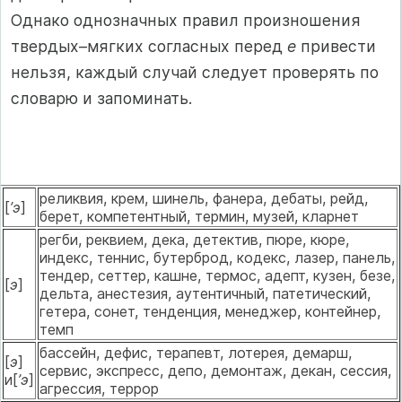
Однако однозначных правил произношения
твердых–мягких согласных перед
е
привести
нельзя, каждый случай следует проверять по
словарю и запоминать.
реликвия, крем, шинель, фанера, дебаты, рейд,
[
’э
]
берет, компетентный, термин, музей, кларнет
регби, реквием, дека, детектив, пюре, кюре,
индекс, теннис, бутерброд, кодекс, лазер, панель,
тендер, сеттер, кашне, термос, адепт, кузен, безе,
[
э
]
дельта, анестезия, аутентичный, патетический,
гетера, сонет, тенденция, менеджер, контейнер,
темп
бассейн, дефис, терапевт, лотерея, демарш,
[
э
]
сервис, экспресс, депо, демонтаж, декан, сессия,
и[
’э
]
агрессия, террор