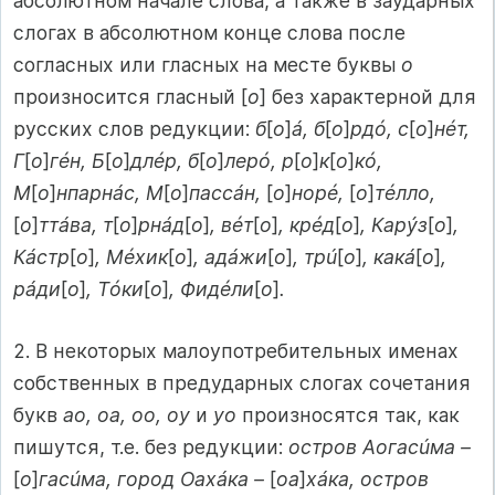
абсолютном начале слова, а также в заударных
слогах в абсолютном конце слова после
согласных или гласных на месте буквы
о
произносится гласный [
о
] без характерной для
русских слов редукции:
б
[
о
]
á, б
[
о
]
рдó, с
[
о
]
нéт,
Г
[
о
]
гéн, Б
[
о
]
длéр, б
[
о
]
лерó, р
[
о
]
к
[
о
]
кó,
М
[
о
]
нпарнáс, М
[
о
]
пассáн,
[
о
]
норé,
[
о
]
тéлло,
[
о
]
ттáва, т
[
о
]
рнáд
[
о
]
, вéт
[
о
]
, крéд
[
о
]
, Карýз
[
о
]
,
Кáстр
[
о
]
, Мéхик
[
о
]
, адáжи
[
о
]
, трú
[
о
]
, какá
[
о
]
,
рáди
[
о
]
, Тóки
[
о
]
, Фидéли
[
о
]
.
2. В некоторых малоупотребительных именах
собственных в предударных слогах сочетания
букв
ао, оа, оо, оу
и
уо
произносятся так, как
пишутся, т.е. без редукции:
остров Аогасúма –
[
о
]
гасúма, город Оахáка –
[
оа
]
хáка, остров