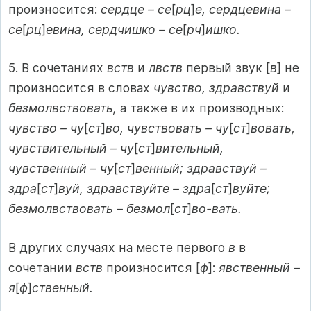
произносится:
сердце – се
[
рц
]
е, сердцевина –
се
[
рц
]
евина, сердчишко – се
[
рч
]
ишко.
5. В сочетаниях
вств
и
лвств
первый звук [
в
] не
произносится в словах
чувство, здравствуй
и
безмолвствовать,
а также в их производных:
чувство – чу
[
ст
]
во, чувствовать – чу
[
ст
]
вовать,
чувствительный – чу
[
ст
]
вительный,
чувственный – чу
[
ст
]
венный; здравствуй –
здра
[
ст
]
вуй, здравствуйте – здра
[
ст
]
вуйте;
безмолвствовать – безмол
[
ст
]
во-вать.
В других случаях на месте первого
в
в
сочетании
вств
произносится [
ф
]:
явственный –
я
[
ф
]
ственный.