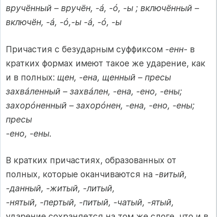
вручённый – вручён, -á, -ó, -ы ; включённый –
включён, -á, -ó,-ы -á, -ó, -ы
Причастия с безударным суффиксом
-енн-
в
кратких формах имеют такое же ударение, как
и в полных:
щен, -ена, щенный – пресы
захвáленный – захвáлен, -ена, -ено, -ены;
захорóненный – захорóнен, -ена, -ено, -ены;
пресы
-ено, -ены.
В кратких причастиях, образованных от
полных, которые оканчиваются на -
витый,
-данный, -житый, -литый,
-нятый, -пертый, -питый, -чатый, -ятый,
ударение сохраняется на том же слоге, что и в