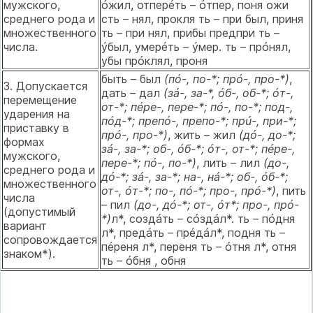
мужского,
óжил, отперéть – óтпер, поня ожи
среднего рода и
сть – нял, прокля ть – при был, приня
множественного
ть – при нял, прибы предпри ть –
числа.
ýбыл, умерéть – ýмер. ть – прóнял,
убы прóклял, проня
быть – был
(пó-, по-*; прó-, про-*)
,
3. Допускается
дать – дал
(зá-, за-*, óб-, об-*; óт-,
перемещение
от-*; пéре-, пере-*; пó-, по-*; под-,
ударения на
пóд-*; препó-, препо-*; прú-, при-*;
приставку в
прó-, про-*)
, жить – жил
(дó-, до-*;
формах
зá-, за-*; об-, óб-*; óт-, от-*; пéре-,
мужского,
пере-*; пó-, по-*)
, лить – лил
(до-,
среднего рода и
дó-*; зá-, за-*; на-, нá-*; об-, óб-*;
множественного
от-, óт-*; по-, пó-*; про-, прó-*)
, пить
числа
– пил
(до-, дó-*; от-, óт*; про-, прó-
(допустимый
*)
л*, создáть – сóздáл*. ть – пóдня
вариант
л*, предáть – прéдáл*, подня ть –
сопровождается
пéреня л*, переня ть – óтня л*, отня
знаком*).
ть – óбня , обня