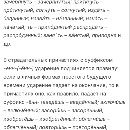
зачерпнýть – зачéрпнутый; приткнýть –
прúткнутый; согнýть – сóгнутый; издáть –
úзданный; назвáть – нáзванный; начáть –
нáчатый; ть – припóднятый распродáть –
распрóданный; заня´ть – зáнятый, приподня
и
др.
В страдательных причастиях с суффиксом
-енн-(-ённ-)
ударение подчиняется правилу:
если в личных формах простого будущего
времени ударение падает на окончание, то в
причастиях оно, как правило, падает на
суффикс
-ённ-
(
введёшь – введённый; включúшь
– включённый; засорúшь – засорённый;
изобретёшь – изобретённый; облегчúшь –
облегчённый; повторúшь – повторённый;