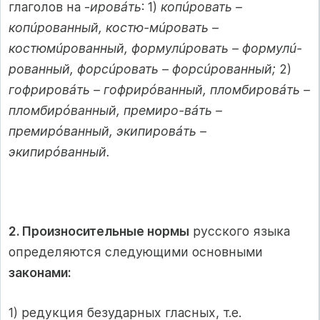
глаголов на -
ировáть
: 1)
копúровать –
копúрованный, костю-мúровать –
костюмúрованный, формулúровать – формулú-
рованный, форсúровать – форсúрованный;
2)
гофрировáть – гофрирóванный, пломбировáть –
пломбирóванный, премиро-вáть –
премирóванный, экипировáть –
экипирóванный.
2. Произносительные нормы
русского языка
определяются следующими основными
законами:
1) редукция безударных гласных, т.е.