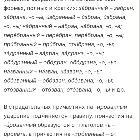
формах, полных и кратких:
зáбранный – зáбран,
зáбрана, -о –ы; úзбранный – úзбран, úзбрана,
-о, -ы; нáбранный – нáбран, нáбрана, -о, -в;
перéбранный – перéбран, перéбрана, -о, -ы;
прúбранный – прúбран, прúбрана, -о, -ы;
зáдранный – зáдран, зáдрана, -о, -ы;
обóдранный – обóдран, обóдрана, -о, -ы;
нáзванный – нáзван, нáзвана, -о, -ы;
обóзванный – обóзван, обóзвана, -о, -ы;
отóзванный – отóзван, отóзвана, -о, -ы
и др.
В страдательных причастиях на -
ированный
ударение подчиняется правилу: причастия на
-
úрованный
образуются от глаголов на
–
úровать,
а причастия на -
ирóванный
– от