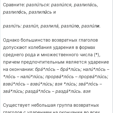
Сравните:
разлúться: разлúлся, разлилáсь,
разлил
ó
сь, разлил
ú
сь
и
разлúть: разлúл, разлилá, разлúл
о
, разлúл
и
.
Однако большинство возвратных глаголов
допускают колебания ударения в формах
среднего рода и множественного числа (*),
причем предпочтительным является ударение
на окончании:
брá*лóсь – брá*лúсь; налú*лóсь –
*лóсь – налú*лúсь; прорвá*лóсь – прорвá*лúсь;
взвú*лóсь – взвú*лúсь; взя *лúсь; звá*лóсь –
звá*лúсь; раздá*лóсь – раздá*лúсь. взя
Существует небольшая группа возвратных
глаголов с ударением на окончании во всех