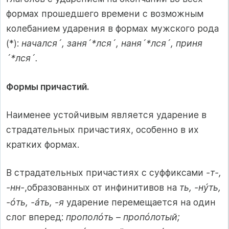
формах прошедшего времени с возможным
колебанием ударения в формах мужского рода
(*):
начался´, заня´*лся´, наня´*лся´, приня
´*лся´.
Формы причастий.
Наименее устойчивым является ударение в
страдательных причастиях, особенно в их
кратких формах.
В страдательных причастиях с суффиксами
-т-,
-нн-
,образованных от инфинитивов на
ть, -нýть,
-óть, -áть, -я
ударение перемещается на один
слог вперед:
прополóть – пропóлотый;