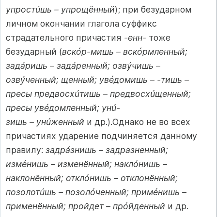
упростúшь – упрощённый
); при безударном
личном окончании глагола суффикс
страдательного причастия
-енн-
тоже
безударный (
вскóр-мишь – вскóрмленный;
задáришь – задáренный; озвýчишь –
озвýченный; щенный; увéдомишь – -тишь –
пресы предвосхúтишь – предвосхúщенный;
пресы увéдомленный; унú-
зишь – унúженный
и др.).Однако не во всех
причастиях ударение подчиняется данному
правилу:
задрáзнишь – задразненный;
измéнишь – изменённый; наклóнишь –
наклонённый; отклóнишь – отклонённый;
позолотúшь – позолóченный; примéнишь –
применённый; пройдет – прóйденный
и др.