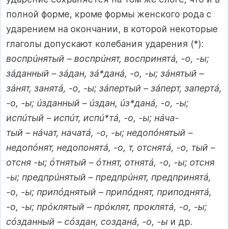
полной форме, кроме формы женского рода с
ударением на окончании, в которой некоторые
глаголы допускают колебания ударения (*):
воспрúнятый – воспрúнят, воспринятá, -о, -ы;
зáданный – зáдан, зá*данá, -о, -ы; зáнятый –
зáнят, занятá, -о, -ы; зáпертый – зáперт, запертá,
-о, -ы; úзданный – úздан, úз*данá, -о, -ы;
испúтый – испúт, испú*тá, -о, -ы; нáча-
тый – нáчат, начатá, -о, -ы; недопóнятый –
недопóнят, недопонятá, -о, т, отснятá, -о, тый –
отсня -ы; óтнятый – óтнят, отнятá, -о, -ы; отсня
-ы; предпрúнятый – предпрúнят, предпринятá,
-о, -ы; припóднятый – припóднят, приподнятá,
-о, -ы; прóклятый – прóклят, проклятá, -о, -ы;
сóзданный – сóздан, созданá, -о, -ы
и др.