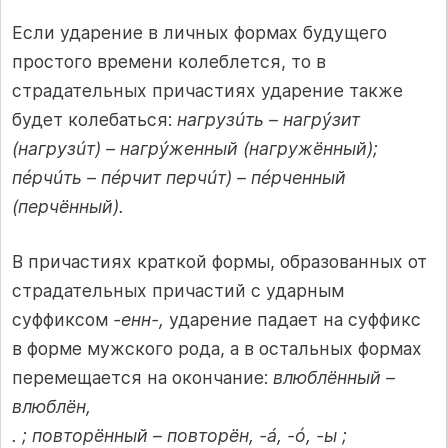
Если ударение в личных формах будущего
простого времени колеблется, то в
страдательных причастиях ударение также
будет колебаться:
нагрузúть – нагрýзит
(нагрузúт) – нагрýженный (нагружённый);
пéрчúть – пéрчит перчúт) – пéрченный
(перчённый).
В причастиях краткой формы, образованных от
страдательных причастий с ударным
суффиксом
-енн-,
ударение падает на суффикс
в форме мужского рода, а в остальных формах
перемещается на окончание:
влюблённый –
влюблён,
. ; повторённый – повторён, -á, -ó, -ы ;