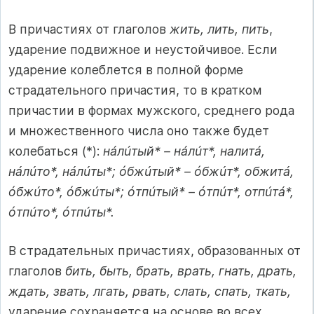
В причастиях от глаголов
жить, лить, пить
,
ударение подвижное и неустойчивое. Если
ударение колеблется в полной форме
страдательного причастия, то в кратком
причастии в формах мужского, среднего рода
и множественного числа оно также будет
колебаться (*):
нáлúтый* – нáлúт*, налитá,
нáлúто*, нáлúты*; óбжúтый* – óбжúт*, обжитá,
óбжúто*, óбжúты*; óтпúтый* – óтпúт*, отпúтá*,
óтпúто*, óтпúты*.
В страдательных причастиях, образованных от
глаголов
бить, быть, брать, врать, гнать, драть,
ждать, звать, лгать, рвать, слать, спать, ткать,
ударение сохраняется на основе во всех