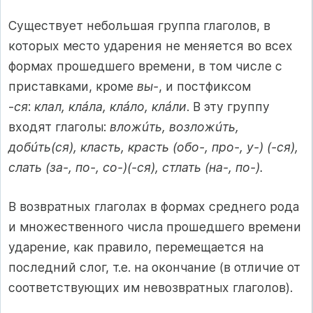
Существует небольшая группа глаголов, в
которых место ударения не меняется во всех
формах прошедшего времени, в том числе с
приставками, кроме
вы-
, и постфиксом
-
ся
:
клал, клáла, клáло, клáли
. В эту группу
входят глаголы:
вложúть, возложúть,
добúть(ся), класть, красть (обо-, про-, у-) (-ся),
слать (за-, по-, со-)(-ся), стлать (на-, по-).
В возвратных глаголах в формах среднего рода
и множественного числа прошедшего времени
ударение, как правило, перемещается на
последний слог, т.е. на окончание (в отличие от
соответствующих им невозвратных глаголов).