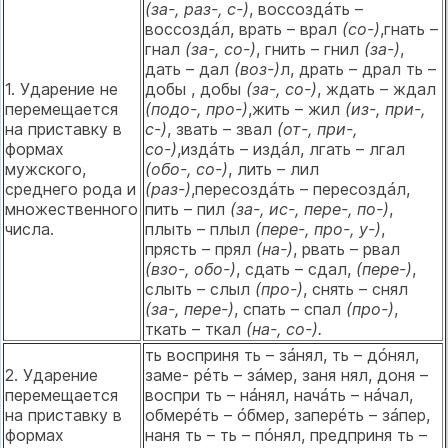
(за-, раз-, с-)
, воссоздáть –
воссоздáл, врать – врал
(со-)
,гнать –
гнал
(за-, со-)
, гнить – гнил
(за-)
,
дать – дал
(воз-)
л, драть – драл ть –
1. Ударение не
добы , добы
(за-, со-)
, ждать – ждал
перемещается
(подо-, про-)
,жить – жил
(из-, при-,
на приставку в
с-)
, звать – звал
(от-, при-,
формах
со-)
,издáть – издáл, лгать – лгал
мужского,
(обо-, со-)
, лить – лил
среднего рода и
(раз-)
,пересоздáть – пересоздáл,
множественного
пить – пил
(за-, ис-, пере-, по-)
,
числа.
плыть – плыл
(пере-, про-, у-)
,
прясть – прял
(на-)
, рвать – рвал
(взо-, обо-)
, сдать – сдал,
(пере-)
,
слыть – слыл
(про-)
, снять – снял
(за-, пере-)
, спать – спал
(про-)
,
ткать – ткал
(на-, со-).
ть восприня ть – зáнял, ть – дóнял,
2. Ударение
заме- рéть – зáмер, заня нял, доня –
перемещается
воспри ть – нáнял, начáть – нáчал,
на приставку в
обмерéть – óбмер, заперéть – зáпер,
формах
наня ть – ть – пóнял, предприня ть –