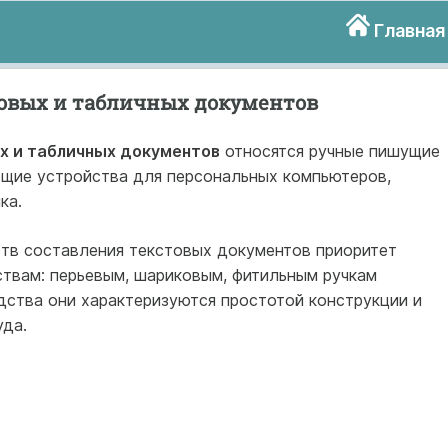
Главная
товых и табличных документов
х и табличных документов
относятся ручные пишущие
ющие устройства для персональных компьютеров,
ка.
тв составления текстовых документов приоритет
­вам: перьевым, шариковым, фитильным ручкам
дства они характеризуются простотой конст­рукции и
да.