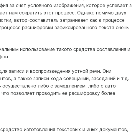
ия за счет услов­ного изображения, которое успевает з
ает нам сократить этот процесс. Однако помимо двух
тки, автор-составитель за­трачивает как в процессе
 про­цессе расшифровки зафиксированного текста очень
мальным использование тако­го средства составления и
фон.
я записи и воспроизведе­ния устной речи. Они
тов, а также записи хода совещаний, заседаний и т.д.
 осуществлено либо с замедлением, либо с авто­
 что позволяет проводить ее расшифровку более
средство изготовления текстовых и иных документов,