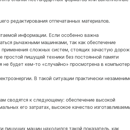
его редактирования отпе­чатанных материалов.
чатаемой информации. Если особенно важна
аться ры­чажными машинками, так как обеспечение
т применения сложных систем, стоящих зачастую до­рож
е простой пишущей тех­ники без постоянной памяти
я не будет кем-то «случайно» просмотрена в компьютер
лектроэнергии. В такой си­туации практически незаменим
м сводятся к следующе­му: обеспечение высокой
мальных его затратах, высокое качество изготавливаем
и пишущих машин нахо­дился такой показатель, как