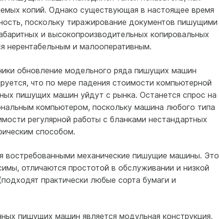
е­мых копий. Однако существующая в настоящее время
ьность, поскольку тиражирование доку­ментов пишущими
абаритных и высокопроизводительных копировальных
ся нерентабельным и малооперативным.
ники обновление модель­ного ряда пишущих машин
­руется, что по мере падения стоимости компьютерной
нных пишущих машин уйдут с рынка. Останется спрос на
ональным компьютером, поскольку машина любого типа
мости регулярной работы с бланками нестан­дартных
фическим способом.
ся востребованными меха­нические пишущие машины. Это
исимы, отличаются простотой в обслуживании и низкой
(подходят практически любые сорта бумаги и
ных пишущих машин яв­ляется модульная конструкция,