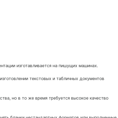
ентации изготавливается на пишущих машинах.
 изготовлении текстовых и табличных документов
тва, но в то же время тре­буется высокое качество
лнять бланки нестандарт­ных форматов или выполненные