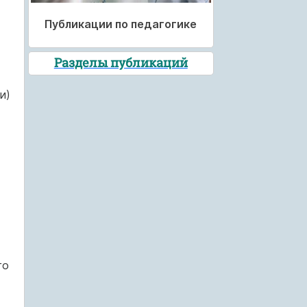
Публикации по педагогике
Разделы публикаций
и)
го