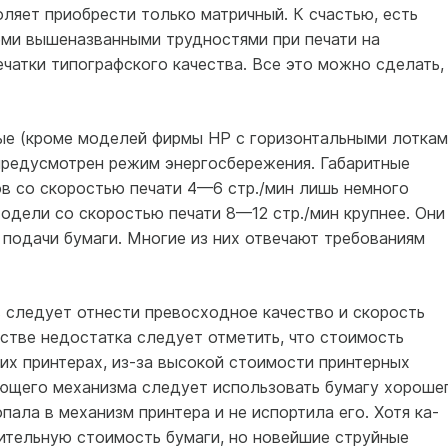
ля­ет приобрести только матричный. К счастью, есть
еми вышеназванными трудностями при печати на
чатки типографского ка­чества. Все это можно сделать,
е (кроме моделей фирмы HP с горизонтальными лоткам
предусмотрен режим энергосбережения. Габаритные
ов со скоростью печати 4—6 стр./мин лишь немного
одели со скоростью печати 8—12 стр./мин крупнее. Они
 подачи бумаги. Многие из них отвечают требованиям
 следует отнести превос­ходное качество и скорость
ест­ве недостатка следует отметить, что стоимость
их принтерах, из-за высокой стоимости прин­терных
ающего механизма следует использовать бумагу хороше
пала в механизм принтера и не испортила его. Хотя ка­
тельную стоимость бумаги, но новейшие струйные