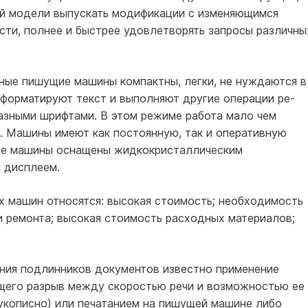
вой модели выпускать модификации с изменяющимся
ти, полнее и быстрее удовлетворять запросы различны
нные пишущие машины компактны, легки, не нуждаются в
 форматируют текст и выполняют другие операции ре­
азными шрифтами. В этом ре­жиме работа мало чем
. Ма­шины имеют как постоянную, так и оперативную
ие машины оснащены жидкокристалличе­ским
 дисплеем.
 машин относятся: высо­кая стоимость; необходимость
 ремонта; высокая стоимость расходных материалов;
ния подлинников докумен­тов известно применение
щего разрыв между скоростью речи и возможностью ее
укописно) или печатанием на пишущей ма­шине либо