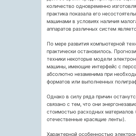
количество одновременно изготовля
практика показала его несостоятел
машинами в условиях наличия малог
аппаратов раз­личных систем являет
По мере развития компьютерной тех
практически остановилось. Прогнози
техники не­которые модели электро
машины, имеющие интерфейс с перс
абсолютно незаме­нима при необходи
форматов или выполненных полигра
Однако в силу ряда причин останут
связано с тем, что они энергонеза­в
стоимо­стью расходных материалов 
отечественные красящие ленты).
Характерной особенностью электрон