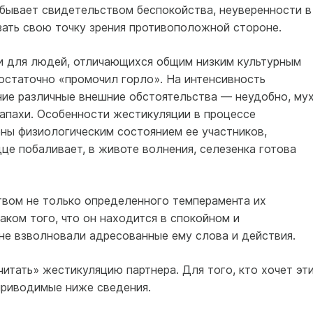
бывает свидетельством беспокойства, неуверенности в
зать свою точку зрения противоположной стороне.
и для людей, отличающихся общим низким культурным
достаточно «промочил горло». На интенсивность
ние различные внешние обстоятельства — неудобно, му
запахи. Особенности жестикуляции в процессе
ны физиологическим состоянием ее участников,
дце побаливает, в животе волнения, селезенка готова
вом не только определенного темперамента их
аком того, что он находится в спокойном и
не взволновали адресованные ему слова и действия.
читать» жестикуляцию партнера. Для того, кто хочет эт
приводимые ниже сведения.