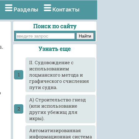
Разделы
Контакты
Поиск по сайту
в.
Узнать еще
II. Судовождение с
использованием
лоцманского метода и
графического счисления
пути судна.
о
А) Строительство гнезд
(или использование
других убежищ для
икры).
Автоматизированная
информационная система