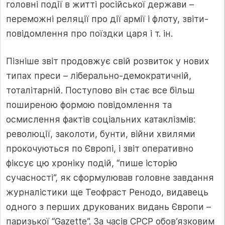
головні події в житті російської держави –
переможні реляції про дії армії і флоту, звіти-
повідомлення про поїздки царя і т. ін.
Пізніше звіт продовжує свій розвиток у нових
типах преси – ліберально-демократичній,
тоталітарній. Поступово він стає все більш
поширеною формою повідомлення та
осмислення фактів соціальних катаклізмів:
революції, заколоти, бунти, війни хвилями
прокочуються по Європі, і звіт оперативно
фіксує цю хроніку подій, “пише історію
сучасності”, як сформулював головне завдання
журналістики ще Теофраст Ренодо, видавець
одного з перших друкованих видань Європи –
паризької “Gazette”. За часів СРСР обов’язковим