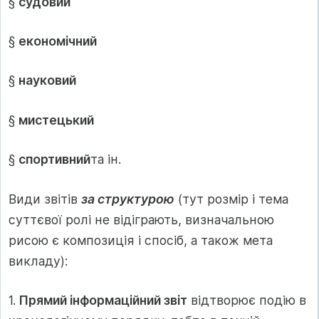
§
судовий
§
економічний
§
науковий
§
мистецький
§
спортивний
та ін.
Види звітів
за структурою
(тут розмір і тема
суттєвої ролі не відіграють, визначальною
рисою є композиція і спосіб, а також мета
викладу):
1.
Прямий інформаційний звіт
відтворює подію в