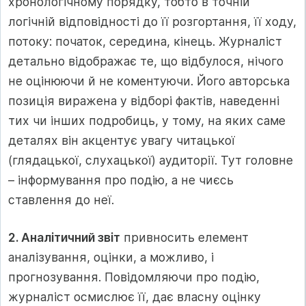
хронологічному порядку, тобто в точній
логічній відповідності до її розгортання, її ходу,
потоку: початок, середина, кінець. Журналіст
детально відображає те, що відбулося, нічого
не оцінюючи й не коментуючи. Його авторська
позиція виражена у відборі фактів, наведенні
тих чи інших подробиць, у тому, на яких саме
деталях він акцентує увагу читацької
(глядацької, слухацької) аудиторії. Тут головне
– інформування про подію, а не чиєсь
ставлення до неї.
2. Аналітичний звіт
привносить елемент
аналізування, оцінки, а можливо, і
прогнозування. Повідомляючи про подію,
журналіст осмислює її, дає власну оцінку