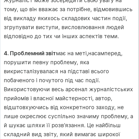
Журналіст може зосередити свою увагу на
тому, що він вважає за потрібне, відмовившись
від викладу якихось складових частин події,
згрупувати виступи, висловлювання людей
відповідно до тих чи інших аспектів теми.
4. Проблемний звіт
має на меті
,
насамперед,
порушити певну проблему, яка
викристалізувалася на підставі всього
побаченого і почутого під час події.
Використовуючи весь арсенал журналістських
прийомів і власної майстерності, автор,
відштовхуючись від конкретного заходу, не
лише окреслює суспільно значиму проблему, а
й шукає шляхи її розв’язання. Це найбільш
складний вид звіту, який вимагає широкої