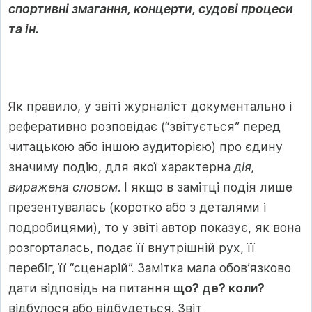
спортивні змагання, концерти, судові процеси
та ін.
Як правило, у звіті журналіст документально і
реферативно розповідає (“звітується” перед
читацькою або іншою аудиторією) про єдину
значиму подію, для якої характерна
дія,
виражена словом
. І якщо в замітці подія лише
презентувалась (коротко або з деталями і
подробицями), то у звіті автор показує, як вона
розгорталась, подає її внутрішній рух, її
перебіг, її “сценарій”. Замітка мала обов’язково
дати відповідь на питання
що? де? коли?
відбулося або відбудеться. Звіт