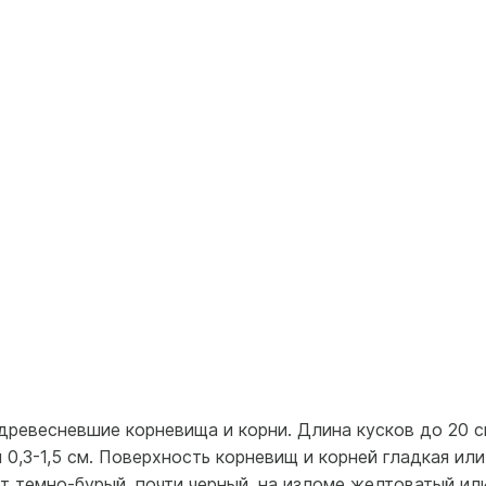
древесневшие корневища и корни. Длина кусков до 20 с
 0,3-1,5 см. Поверхность корневищ и корней гладкая или
т темно-бурый, почти черный, на изломе желтоватый ил