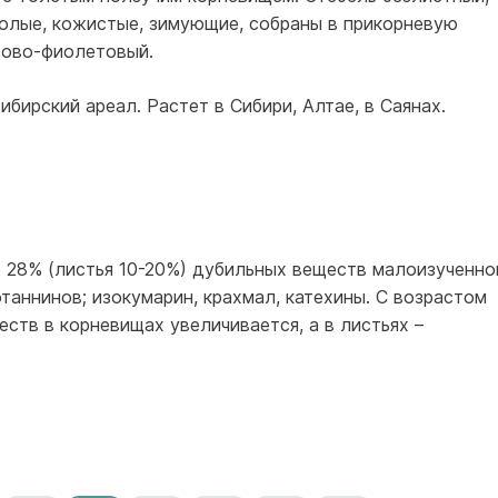
голые, кожистые, зимующие, собраны в прикорневую
озово-фиолетовый.
ирский ареал. Растет в Сибири, Алтае, в Саянах.
 28% (листья 10-20%) дубильных веществ малоизученно
отаннинов; изокумарин, крахмал, катехины. С возрастом
ств в корневищах увеличивается, а в листьях –