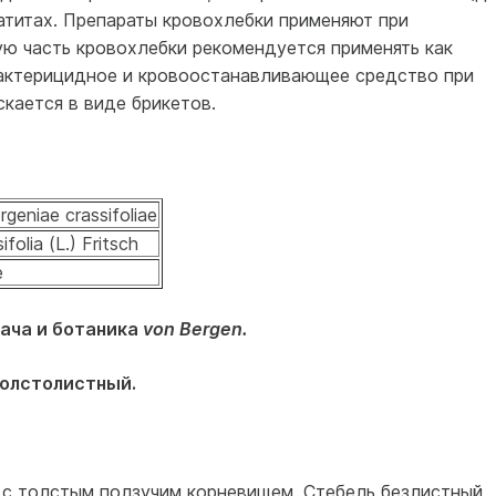
матитах. Препараты кровохлебки применяют при
ю часть кровохлебки рекомендуется применять как
актерицидное и кровоостанавливающее средство при
скается в виде брикетов.
geniae crassifoliae
folia (L.) Fritsch
e
рача и ботаника
von Bergen.
толстолистный.
 с толстым ползучим корневищем. Стебель безлистный,