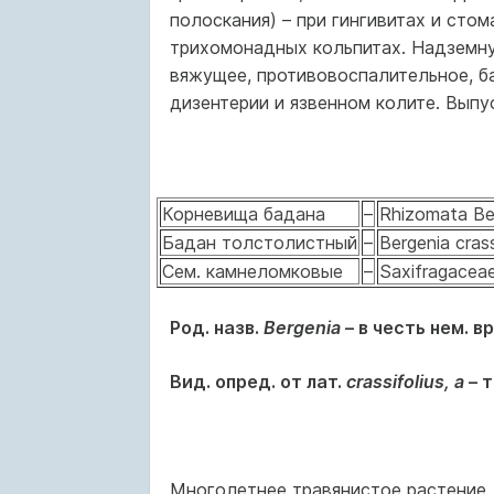
полоскания) – при гингивитах и сто
трихомонадных кольпитах. Надземну
вяжущее, противовоспалительное, б
дизентерии и язвенном колите. Выпу
Корневища бадана
–
Rhizomata Ber
Бадан толстолистный
–
Bergenia crassi
Сем. камнеломковые
–
Saxifragacea
Род. назв.
Bergenia
– в честь нем. в
Вид. опред. от лат.
crassifolius, a
– 
Многолетнее травянистое растение,