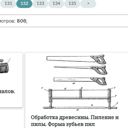
131
132
133
134
135
>
мотров:
806
;
иалов.
Обработка древесины. Пиление и
пилы. Форма зубьев пил