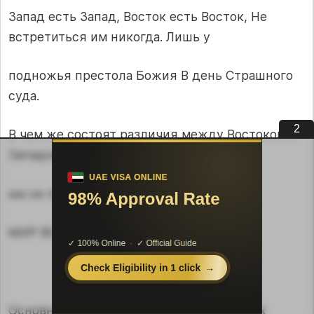
Запад есть Запад, Восток есть Восток, Не
встретиться им никогда. Лишь у
подножья престола Божия В день Страшного
суда.
1
В чем же состоят различия между Востоком и
Западом? И действительно ли
им не понять друг друга?
МИР ВОСТОКА
Основные духовные ценности восточных