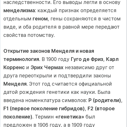
наследственности. Его выводы легли в основу
менделизма
: каждый признак определяется
отдельным
геном
, гены сохраняются в чистом
виде, и оба родителя в равной мере передают
свойства потомству.
Открытие законов Менделя и новая
терминология
. В 1900 году
Гуго де Фриз
,
Карл
Корренс
и
Эрих Чермах
независимо друг от
друга переоткрыли и подтвердили законы
Менделя
. Этот год считается официальной
датой рождения генетики как науки. Была
введена номенклатура символов:
P (родители)
,
F1 (первое поколение гибридов)
,
F2 (второе
поколение)
. Термин
«генетика»
был
предложен в 1906 году, а в 1909 году