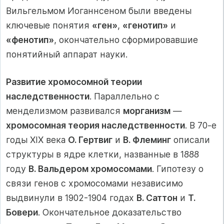
Вильгельмом Иоганнсеном были введены
ключевые понятия
«ген»
,
«генотип»
и
«фенотип»
, окончательно сформировавшие
понятийный аппарат науки.
Развитие хромосомной теории
наследственности
. Параллельно с
менделизмом развивался
морганизм
—
хромосомная теория наследственности
. В 70-е
годы XIX века
О. Гертвиг
и
В. Флеминг
описали
структуры в ядре клетки, названные в 1888
году
В. Вальдером хромосомами
. Гипотезу о
связи генов с хромосомами независимо
выдвинули в 1902-1904 годах
В. Саттон
и
Т.
Бовери
. Окончательное доказательство