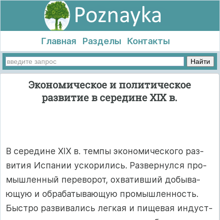
Главная
Разделы
Контакты
Экономическое и политическое
развитие в середине XIX в.
В се­ре­ди­не XIX в. тем­пы эко­но­ми­чес­ко­го раз­
ви­тия Ис­па­нии ус­ко­ри­лись. Раз­вер­нул­ся про­
мыш­лен­ный пе­ре­во­рот, ох­ва­тив­ший до­бы­ва­
ющую и об­ра­ба­ты­ва­ющую про­мыш­лен­ность.
Быс­т­ро раз­ви­ва­лись лег­кая и пи­ще­вая ин­дус­т­