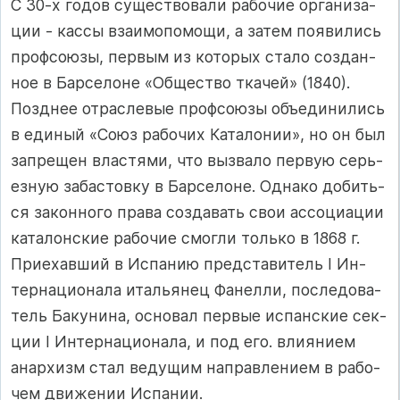
С 30-х го­дов су­щес­т­во­ва­ли ра­бо­чие ор­га­ни­за­
ции - кас­сы вза­имо­по­мо­щи, а за­тем по­яви­лись
проф­со­юзы, пер­вым из ко­то­рых ста­ло соз­дан­
ное в Бар­се­ло­не «Общес­т­во тка­чей­» (1840).
Поз­д­нее от­рас­ле­вые проф­со­юзы объ­еди­ни­лись
в еди­ный «Со­юз ра­бо­чих Ка­та­ло­нии», но он был
зап­ре­щен влас­тя­ми, что выз­ва­ло пер­вую серь­
ез­ную за­бас­тов­ку в Бар­се­ло­не. Од­на­ко до­бить­
ся за­кон­но­го пра­ва соз­да­вать свои ас­со­ци­ации
ка­та­лон­с­кие ра­бо­чие смог­ли толь­ко в 1868 г.
При­ехав­ший в Ис­па­нию пред­с­та­ви­тель I Ин­
тер­на­ци­она­ла италь­янец Фа­нел­ли, пос­ле­до­ва­
тель Ба­ку­ни­на, ос­но­вал пер­вые ис­пан­с­кие сек­
ции I Ин­тер­на­ци­она­ла, и под его. вли­яни­ем
анар­хизм стал ве­ду­щим нап­рав­ле­ни­ем в ра­бо­
чем дви­же­нии Ис­па­нии.