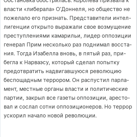
Обстановка обос­т­ри­лась. Ко­ро­ле­ва приз­ва­ла к
влас­ти «ли­бе­ра­ла» О'Дон­не­ля, но об­щес­т­во не
по­же­ла­ло его приз­нать. Пред­с­та­ви­те­ли ин­тел­
ли­ген­ции от­к­ры­то вы­ра­жа­ли свое воз­му­ще­ние
прес­туп­ле­ни­ями ка­ма­рильи, ли­дер оп­по­зи­ции
ге­не­рал Прим нес­коль­ко раз под­ни­мал вос­ста­
ния. Тог­да Иза­бел­ла вновь, в пя­тый раз, при­
бег­ла к Нар­ва­эсу, ко­то­рый сде­лал по­пыт­ку
пре­дот­в­ра­тить над­ви­гав­шу­юся ре­во­лю­цию
бес­по­щад­ным тер­ро­ром. Он рас­пус­тил пар­ла­
мент, мес­т­ные ор­га­ны влас­ти и по­ли­ти­чес­кие
пар­тии, зак­рыл все га­зе­ты оп­по­зи­ции, арес­то­
вал и сос­лал сот­ни оп­по­зи­ци­оне­ров. Но тер­рор
ус­ко­рил на­ча­ло но­вой ре­во­лю­ции.