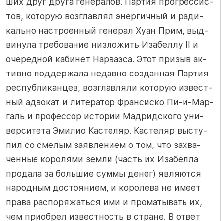
ших друг дру­га ге­не­ра­лов. Пар­тия прог­рес­сис­
тов, ко­то­рую воз­г­лав­лял энер­гич­ный и ра­ди­
каль­но нас­т­ро­ен­ный ге­не­рал Ху­ан Прим, выд­
ви­ну­ла тре­бо­ва­ние низ­ло­жить Иза­бел­лу II и
оче­ред­ной ка­би­нет Нар­ва­эса. Этот при­зыв ак­
тив­но под­дер­жа­ла не­дав­но соз­дан­ная Пар­тия
рес­пуб­ли­кан­цев, воз­г­лав­ля­ли ко­то­рую из­вес­т­
ный ад­во­кат и ли­те­ра­тор Фран­сис­ко Пи-и-Мар­
галь и про­фес­сор ис­то­рии Мад­рид­с­ко­го уни­
вер­си­те­та Эми­лио Кас­те­ляр. Кас­те­ляр выс­ту­
пил со сме­лым за­яв­ле­ни­ем о том, что зах­ва­
чен­ные ко­ро­ля­ми зем­ли (часть их Иза­бел­ла
про­да­ла за боль­шие сум­мы де­нег) яв­ля­ют­ся
на­род­ным дос­то­яни­ем, и ко­ро­ле­ва не име­ет
пра­ва рас­по­ря­жать­ся ими и про­ма­ты­вать их,
чем при­об­рел из­вес­т­ность в стра­не. В от­вет