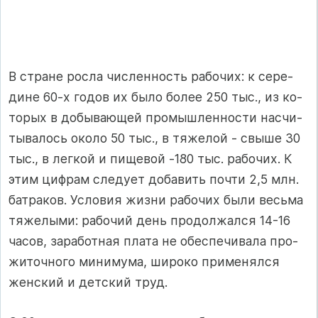
В стра­не рос­ла чис­лен­ность ра­бо­чих: к се­ре­
ди­не 60-х го­дов их бы­ло бо­лее 250 тыс., из ко­
то­рых в до­бы­ва­ющей про­мыш­лен­нос­ти нас­чи­
ты­ва­лось око­ло 50 тыс., в тя­же­лой - свы­ше 30
тыс., в лег­кой и пи­ще­вой -180 тыс. ра­бо­чих. К
этим циф­рам сле­ду­ет до­ба­вить поч­ти 2,5 млн.
бат­ра­ков. Ус­ло­вия жиз­ни ра­бо­чих бы­ли весь­ма
тя­же­лы­ми: ра­бо­чий день про­дол­жал­ся 14-16
ча­сов, за­ра­бот­ная пла­та не обес­пе­чи­ва­ла про­
жи­точ­но­го ми­ни­му­ма, ши­ро­ко при­ме­нял­ся
жен­с­кий и дет­с­кий труд.