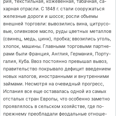
рия, тек­с­тиль­ная, ко­же­вен­ная, та­бач­ная, са­
хар­ная от­рас­ли. С 1848 г. ста­ли со­ору­жать­ся
же­лез­ные до­ро­ги и шос­се; рос­ли объ­емы
внеш­ней тор­гов­ли: вы­во­зи­лись ви­на, цит­ру­со­
вые, олив­ко­вое мас­ло, ру­ды цвет­ных ме­тал­лов
(сви­нец, медь, цинк), проб­ка; вво­зи­лись уголь,
хло­пок, ма­ши­ны. Глав­ны­ми тор­го­вы­ми пар­т­не­
ра­ми бы­ли Фран­ция, Ан­г­лия, Гер­ма­ния, Пор­ту­
га­лия, Ку­ба. Ввоз пос­то­ян­но пре­вы­шал вы­воз,
пра­ви­тель­с­т­во пок­ры­ва­ло де­фи­цит вве­де­ни­ем
но­вых на­ло­гов, инос­т­ран­ны­ми и внут­рен­ни­ми
зай­ма­ми. Нес­мот­ря на оче­вид­ный прог­ресс,
Ис­па­ния все еще ос­та­ва­лась од­ной из са­мых
от­с­та­лых стран Ев­ро­пы, что осо­бен­но за­мет­но
про­яв­ля­лось в сель­с­ком хо­зяй­ст­ве, где по-
преж­не­му пре­об­ла­да­ли фе­одаль­ные от­но­ше­