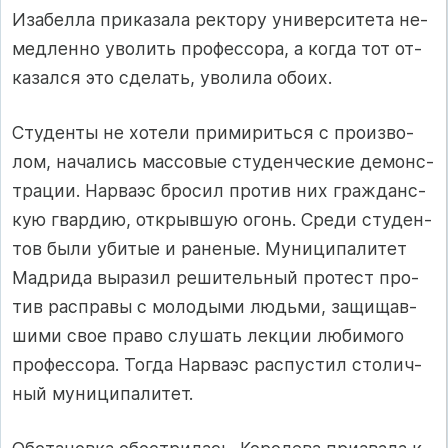
Иза­бел­ла при­ка­за­ла рек­то­ру уни­вер­си­те­та не­
мед­лен­но уво­лить про­фес­со­ра, а ког­да тот от­
ка­зал­ся это сде­лать, уво­ли­ла обо­их.
Студенты не хо­те­ли при­ми­рить­ся с про­из­во­
лом, на­ча­лись мас­со­вые сту­ден­чес­кие де­мон­с­
т­ра­ции. Нар­ва­эс бро­сил про­тив них граж­дан­с­
кую гвар­дию, от­к­рыв­шую огонь. Сре­ди сту­ден­
тов бы­ли уби­тые и ра­не­ные. Му­ни­ци­па­ли­тет
Мад­ри­да вы­ра­зил ре­ши­тель­ный про­тест про­
тив рас­п­ра­вы с мо­ло­ды­ми людь­ми, за­щи­щав­
ши­ми свое пра­во слу­шать лек­ции лю­би­мо­го
про­фес­со­ра. Тог­да Нар­ва­эс рас­пус­тил сто­лич­
ный му­ни­ци­па­ли­тет.