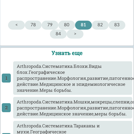
<
78
79
80
81
82
83
84
>
Узнать еще
Arthropoda.Систематика.Блохи.Виды
блох.Географическое
распространение.Морфология,развитие,патогенно
действие.Медицинское и эпидемиологическое
значение.Меры борьбы.
Arthropoda.Систематика.Мошки,мокрецы,слепни,о
распространение.Морфология,развитие,патогенно
действие.Медицинское значение,меры борьбы.
Arthropoda.Систематика.Тараканы и
мухи.Географическое