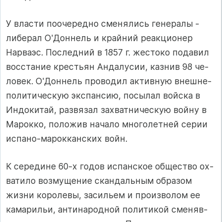
У влас­ти по­оче­ред­но сме­ня­лись ге­не­ра­лы -
ли­бе­рал О'Дон­нель и край­ний ре­ак­ци­онер
Нар­ва­эс. Пос­лед­ний в 1857 г. жес­то­ко по­да­вил
вос­ста­ние крес­ть­ян Ан­да­лу­сии, каз­нив 98 че­
ло­век. О'Дон­нель про­во­дил ак­тив­ную внеш­не­
по­ли­ти­чес­кую эк­с­пан­сию, по­сы­лал вой­ска в
Ин­до­ки­тай­, раз­вя­зал зах­ват­ни­чес­кую вой­ну в
Ма­рок­ко, по­ло­жив на­ча­ло мно­го­лет­ней се­рии
ис­па­но-ма­рок­кан­с­ких войн.
К се­ре­ди­не 60-х го­дов ис­пан­с­кое об­щес­т­во ох­
ва­ти­ло воз­му­ще­ние скан­даль­ным об­ра­зом
жиз­ни ко­ро­ле­вы, за­силь­ем и про­из­во­лом ее
ка­ма­рильи, ан­ти­на­род­ной по­ли­ти­кой сме­няв­