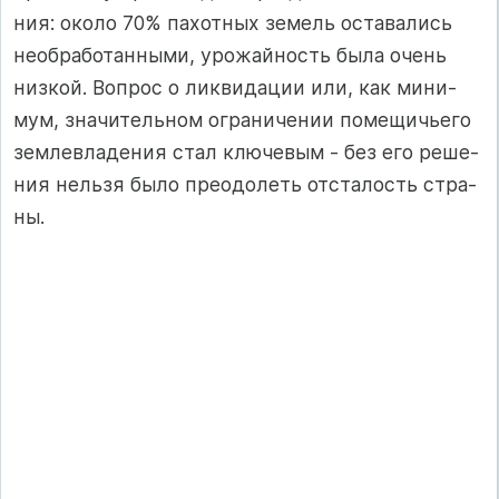
ния: око­ло 70% па­хот­ных зе­мель ос­та­ва­лись
не­об­ра­бо­тан­ны­ми, уро­жай­ность бы­ла очень
низ­кой. Воп­рос о лик­ви­да­ции или, как ми­ни­
мум, зна­чи­тель­ном ог­ра­ни­че­нии по­ме­щичь­его
зем­лев­ла­де­ния стал клю­че­вым - без его ре­ше­
ния нель­зя бы­ло пре­одо­леть от­с­та­лость стра­
ны.