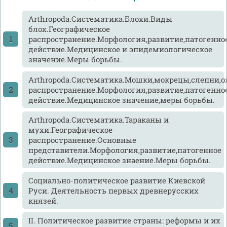
Arthropoda.Систематика.Блохи.Виды
блох.Географическое
распространение.Морфология,развитие,патогенно
действие.Медицинское и эпидемиологическое
значение.Меры борьбы.
Arthropoda.Систематика.Мошки,мокрецы,слепни,о
распространение.Морфология,развитие,патогенно
действие.Медицинское значение,меры борьбы.
Arthropoda.Систематика.Тараканы и
мухи.Географическое
распространение.Основные
представители.Морфология,развитие,патогенное
действие.Медицинское знаение.Меры борьбы.
Cоциально-политическое развитие Киевской
Руси. Деятельность первых древнерусских
князей.
II. Политическое развитие страны: реформы и их