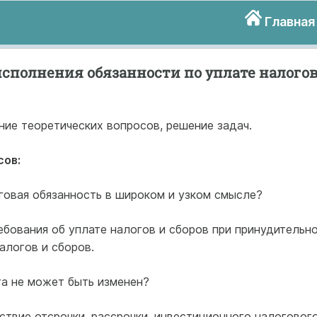
Главная
исполнения обязанности по уплате налого
ние теоретических вопросов, решение задач.
сов:
говая обязанность в широком и узком смысле?
ебования об уплате налогов и сборов при принудительн
алогов и сборов.
ога не может быть изменен?
йствие отсрочки, рассрочки, инвестиционного налоговог