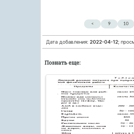
<
9
10
Дата добавления:
2022-04-12
; прос
Познать еще: