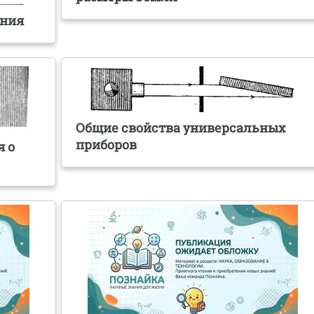
ания
Общие свойства универсальных
приборов
я о