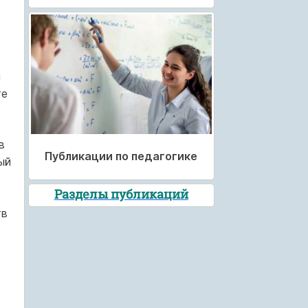
и
те
в
Публикации по педагогике
ый
Разделы публикаций
тв