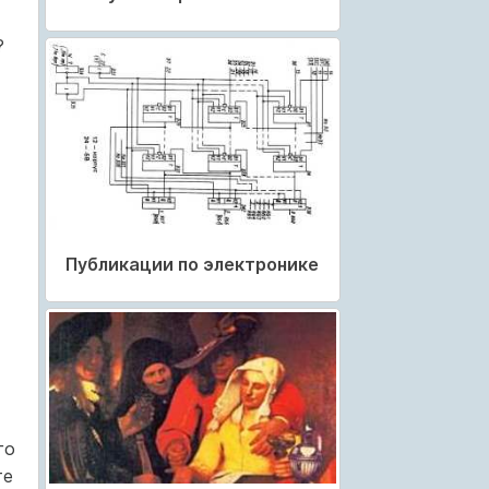
?
Публикации по электронике
го
те