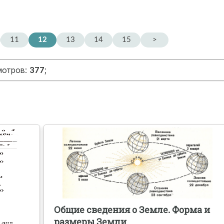
11
12
13
14
15
>
мотров:
377
;
Общие сведения о Земле. Форма и
размеры Земли