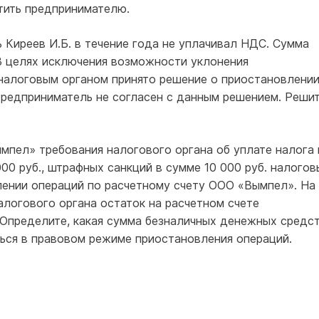
тить предпринимателю.
Киреев И.Б. в течение года не уплачи­вал НДС. Сумма
В целях исключения воз­можности уклонения
 налоговым органом принято решение о приостановлени
Пред­приниматель не согласен с данным решением. Реши
мпел» требования налогового органа об уплате налога 
000 руб., штрафных санкций в сумме 10 000 руб. налогов
лении операций по расчетному счету ООО «Вымпел». На
логового органа остаток на расчетном счете
 Определите, какая сумма безналичных денежных средс
ся в правовом режиме приостановления операций.