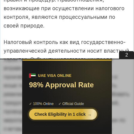
возникающие при осуществлении налогового
контроля, являются процессуальными по
своей природе.
Налоговый контроль как вид государственно-
управленческой деятельности носит властный
1
характер. Субъекты налогового контроля
вправе входить и обследовать любые
производственные, торговые, складские и
иные помещения (территории), проводить
ревизии, проверки, инвентаризации, требовать
предоставления необходимых объяснений,
проводить оперативно-розыскные
мероприятия, приостанавливать операции по
счетам, проводить изъятие предметов и