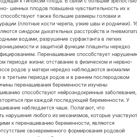
одящая к гипоксии плода. В связи с большей зрелостью
ено- шенных плодов повышена чувствительность их к
 способствуют также большие размеры головки и
рации (плотные кости черепа, узкие швы и роднички). 1
ляются синдром дыхательных расстройств и пневмопат
одными водами, разрушение сурфактанта в легких
роницаемости и защитной функции плаценты нередко
фицированием. Перенашивание способствует нарушени
ом периоде жизни: отставание в физическом и нервно-
цессе родов у матери нередко наблюдаются аномалии
е в третьем периоде родов и в раннем послеродовом
ричины перенашивания беременности изучены
ашиванию способствуют нейроэндокринные заболевания,
вторяться при каждой последующей беременности. У
шивание наблюдается чаше. Полагают, что
ь нарушения любого из механизмов, которые участвуют
щими к перенашиванию беременности, являются
отсутствие своевременного формирования родовой