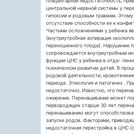
плацентарная недостаточность, прив
центральной нервной системы у пер
гипоксии и родовым травмам. Этому
отсутствие способности ее к конфигу
Частыми осложнениями у ребенка яв
(внутриутробная аспирация околопл
переношенного плода). Нарушение п
сопровождается внутриутробным ин
функции ЦНС у ребенка в отда- ленн
психическом развитии детей. В про
родовой деятельности, кровотечени
периоде. Этиология и патогенез . П
недостаточно. Известно, что перен
ожирение. Перенашивание может по
первородящих старше 30 лет перена
перенашиванию могут способствоват
запуске родов. Факторами, приводя
недостаточная перестройка в ЦНС (