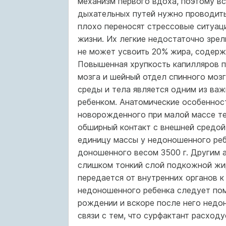
механизм первого вдоха, поэтому вс
дыхательных путей нужно проводит
плохо переносят стрессовые ситуаци
жизни. Их легкие недостаточно зре
не может усвоить 20% жира, содержа
Повышенная хрупкость капилляров п
мозга и шейный отдел спинного мо
среды и тела является одним из ва
ребенком. Анатомические особеннос
новорожденного при малой массе те
обширный контакт с внешней средой 
единицу массы у недоношенного ребе
доношенного весом 3500 г. Другим 
слишком тонкий слой подкожной жир
передается от внутренних органов к
недоношенного ребенка следует пом
рождении и вскоре после него недо
связи с тем, что сурфактант расходу