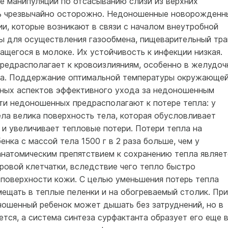
е манипуляции по отсасыванию слизи из верхних
ь чрезвычайно осторожно. Недоношенные новорожденн
и, которые возникают в связи с началом внеутробной
лы для осуществления газообмена, пищеварительный тра
щегося в молоке. Их устойчивость к инфекции низкая.
редрасполагает к кровоизлияниям, особенно в желудоч
зга. Поддержание оптимальной температуры окружающе
жных аспектов эффективного ухода за недоношенным
ти недоношенных предрасполагают к потере тепла: у
ла велика поверхность тела, которая обусловливает
и увеличивает тепловые потери. Потери тепла на
нка с массой тела 1500 г в 2 раза больше, чем у
анатомическим препятствием к сохранению тепла являет
овой клетчатки, вследствие чего тепло быстро
 поверхности кожи. С целью уменьшения потерь тепла
ещать в теплые пеленки и на обогреваемый столик. При
ношенный ребенок может дышать без затруднений, но в
ется, а система синтеза сурфактанта образует его еще 