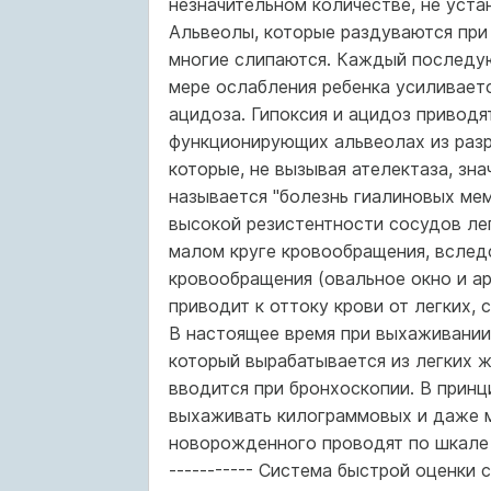
незначительном количестве, не уста
Альвеолы, которые раздуваются при
многие слипаются. Каждый последую
мере ослабления ребенка усиливается
ацидоза. Гипоксия и ацидоз приводя
функционирующих альвеолах из раз
которые, не вызывая ателектаза, зн
называется "болезнь гиалиновых мем
высокой резистентности сосудов ле
малом круге кровообращения, вслед
кровообращения (овальное окно и ар
приводит к оттоку крови от легких, 
В настоящее время при выхаживании
который вырабатывается из легких ж
вводится при бронхоскопии. В принц
выхаживать килограммовых и даже м
новорожденного проводят по шкале Ап
----------- Система быстрой оценк