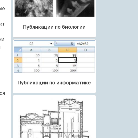
ые
кт
Публикации по биологии
ки
й
Публикации по информатике
ся
в