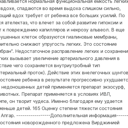
навливается нормальная функциональная емкость легких
 вдохе, спадаются во время выдоха слишком сильно,
щий вдох требует от ребенка все больших усилий. По
 ателектаз, что влечет за собой развитие гипоксии и
т к повреждению капилляров и некрозу альвеол. В еще
рушенных клеток образуются гиалиновые мембраны,
ачительно снижают упругость легких. Это состояние
бран". Недостаточное расправление легких и сохранени
гких вызывает увеличение артериального давления в
ствие чего сохраняется внутриутробный тип
териальный проток). Действие этих внелегочных шунто
состояние ребенка в результате прогрессивно ухудшаетс
 недоношенных детей применяется препарат экзосурф,
ивотных. Препарат применяется в условиях ИВЛ,
ипе, он творит чудеса. Именно благодаря ему удается
еньше детей. 165 Оценку степени тяжести состояния
гар. -----------------Дополнительная информация------
и состояния новорожденного предложена Вирджинией